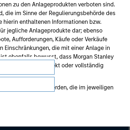
ionen zu den Anlageprodukten verboten sind.
nd, die im Sinne der Regulierungsbehörde des
e hierin enthaltenen Informationen bzw.
ür jegliche Anlageprodukte dar; ebenso
ote, Aufforderungen, Käufe oder Verkäufe
n Einschränkungen, die mit einer Anlage in
 ist ebenfalls bewusst, dass Morgan Stanley
Datenschutz
dieser Website korrekt oder vollständig
Your Privacy Choices
Nutzungsbedingungen
rmationen gestellt werden, die im jeweiligen
 Stanley Investment Management Limited
 ausgelassen, das sich auf die Bedeutung
erbundenen Unternehmen haften jedoch