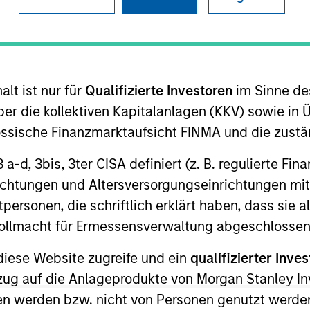
I
on Type
Realization Date
M
w-On
Jan 2002
.
lt ist nur für
Qualifizierte Investoren
im Sinne de
er die kollektiven Kapitalanlagen (KKV) sowie in 
 for informational and educational purposes only. There is no 
nössische Finanzmarktaufsicht FINMA und die zust
ed holdings), or will perform well in the future (for current ho
 owners. The information on this website has not been authori
 3 a-d, 3bis, 3ter CISA definiert (z. B. regulierte Fi
 here, you agree that you are navigating to a third party site.
any hyperlink is not and does not imply any endorsement, appro
richtungen und Altersversorgungseinrichtungen mit
ed in any hyperlinked site. In no event shall we be responsible
personen, die schriftlich erklärt haben, dass sie a
e Vollmacht für Ermessensverwaltung abgeschlossen
diese Website zugreife und ein
qualifizierter Inves
ezug auf die Anlageprodukte von Morgan Stanley 
ley
n werden bzw. nicht von Personen genutzt werden