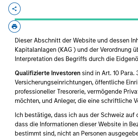
Invested on
Transacti
Aug 1999
Follo
Internet navigation system company
Dieser Abschnitt der Website und dessen Inha
Kapitalanlagen (KAG ) und der Verordnung üb
As of July 25, 2025. The above is provided
Interpretation des Begriffs durch die Eidge
resulted in positive performance (for realiz
above are the property of their respective
Qualifizierte Investoren
sind in Art. 10 Para.
such owners. By clicking on any links shown
only as a convenience and the inclusion of 
Versicherungseinrichtungen, öffentliche Ein
monitoring by us of any information contain
professioneller Tresorerie, vermögende Privat
or your use of such site.
möchten, und Anleger, die eine schriftlich
Ich bestätige, dass ich aus der Schweiz auf 
dass die Informationen dieser Website in B
Morgan Stan
bestimmt sind, nicht an Personen ausgegebe