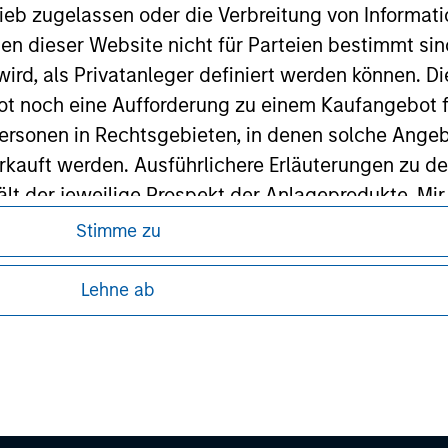
ieb zugelassen oder die Verbreitung von Informat
ley Careers
nen dieser Website nicht für Parteien bestimmt si
ird, als Privatanleger definiert werden können. Di
t noch eine Aufforderung zu einem Kaufangebot f
ersonen in Rechtsgebieten, in denen solche Angeb
kauft werden. Ausführlichere Erläuterungen zu de
ält der jeweilige Prospekt der Anlageprodukte. Mir
 gewährleistet, dass jegliche Informationen auf 
Stimme zu
ren, da in diesen bestimmte gesetzliche und
ind.
tung von Informationen zu den Anlageprodukten
Lehne ab
rwähnten Fonds sollten nur auf Grundlage der Info
 unter Umständen nicht in allen
icht enthalten sind („Angebotsunterlagen”).
zelheiten können aus unseren
onen entsprechen nach bestem Wissen von Morgan
walten lassen) den Tatsachen und es wurde nichts
rgan Stanley Investment Management und seine v