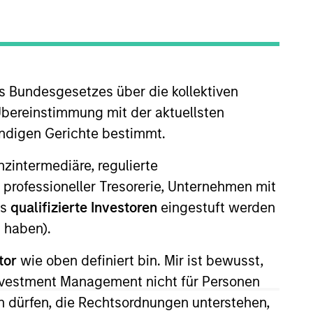
nvestment Team
organ Stanley Expansion Capital
s Bundesgesetzes über die kollektiven
Übereinstimmung mit der aktuellsten
guarantee that the investment mentioned
ändigen Gerichte bestimmt.
ldings). The trademarks and service marks
zed, sponsored, or otherwise approved by
nanzintermediäre, regulierte
 We are providing these hyperlinks to you
val, investigation, verification or
 professioneller Tresorerie, Unternehmen mit
 for the information contained on the site
ls
qualifizierte Investoren
eingestuft werden
 haben).
tor
wie oben definiert bin. Mir ist bewusst,
Investment Management nicht für Personen
 dürfen, die Rechtsordnungen unterstehen,