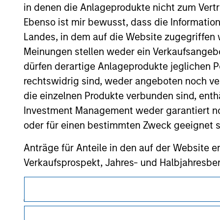
only as a convenience and the inclusion of 
in denen die Anlageprodukte nicht zum Vertr
monitoring by us of any information contain
Ebenso ist mir bewusst, dass die Informatio
or your use of such site
Landes, in dem auf die Website zugegriffen w
Meinungen stellen weder ein Verkaufsangebo
dürfen derartige Anlageprodukte jeglichen P
rechtswidrig sind, weder angeboten noch ver
Morgan Stan
die einzelnen Produkte verbunden sind, enth
Morgan Stan
Investment Management weder garantiert noch
oder für einen bestimmten Zweck geeignet s
Anträge für Anteile in den auf der Website e
Verkaufsprospekt, Jahres- und Halbjahresber
Die auf der Website dargelegten Informati
Dieses Dokument ist ein Marketingdokument.
(das hierbei alle angemessene Sorgfalt hat 
Nutzer müssen die Nutzungsbedingungen lesen und akzeptie
dieser Informationen auswirken könnte. Mo