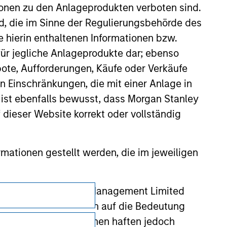
val, investigation, verification or
ionen zu den Anlageprodukten verboten sind.
 for the information contained on the site
nd, die im Sinne der Regulierungsbehörde des
e hierin enthaltenen Informationen bzw.
ür jegliche Anlageprodukte dar; ebenso
ote, Aufforderungen, Käufe oder Verkäufe
n Einschränkungen, die mit einer Anlage in
 ist ebenfalls bewusst, dass Morgan Stanley
dieser Website korrekt oder vollständig
rmationen gestellt werden, die im jeweiligen
 Stanley Investment Management Limited
Datenschutz
 ausgelassen, das sich auf die Bedeutung
erbundenen Unternehmen haften jedoch
Your Privacy Choices