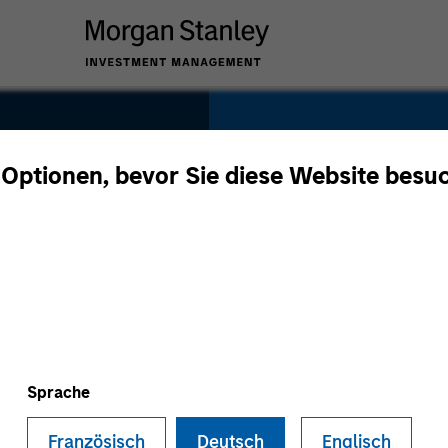
SECTOR
Waste Managemen
 Optionen, bevor Sie diese Website besu
Infrastructure
es
COUNTRY
India
Sprache
Französisch
Deutsch
Englisch