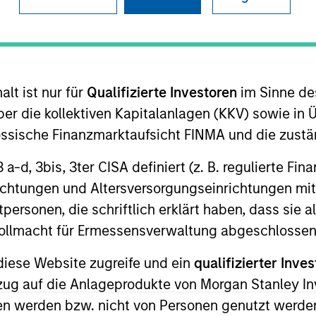
I
M
P
lt ist nur für
Qualifizierte Investoren
im Sinne de
es (“Recykal”) deploys technology-enabled waste
er die kollektiven Kapitalanlagen (KKV) sowie in 
ciency, transparency and better economics for
nössische Finanzmarktaufsicht FINMA und die zust
em. Currently focused on plastics and e-waste,
 can be simultaneously applied to areas such as
 3 a-d, 3bis, 3ter CISA definiert (z. B. regulierte Fi
richtungen und Altersversorgungseinrichtungen mit
personen, die schriftlich erklärt haben, dass sie a
e Vollmacht für Ermessensverwaltung abgeschlossen
diese Website zugreife und ein
qualifizierter Inves
ed for informational and educational purposes only. There is 
ed holdings), or will perform well in the future (for current ho
ezug auf die Anlageprodukte von Morgan Stanley 
 owners. The information on this website has not been authori
n werden bzw. nicht von Personen genutzt werden
 here, you agree that you are navigating to a third party site.