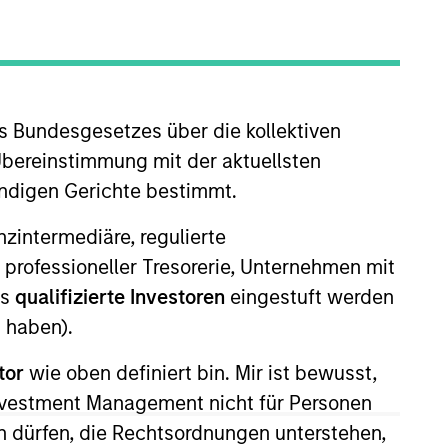
nvestment Team
organ Stanley India Infrastructure
artners
s Bundesgesetzes über die kollektiven
Übereinstimmung mit der aktuellsten
ändigen Gerichte bestimmt.
nanzintermediäre, regulierte
 professioneller Tresorerie, Unternehmen mit
ls
qualifizierte Investoren
eingestuft werden
 haben).
tor
wie oben definiert bin. Mir ist bewusst,
no guarantee that the investment mentioned
ldings). The trademarks and service marks
Investment Management nicht für Personen
zed, sponsored, or otherwise approved by
 dürfen, die Rechtsordnungen unterstehen,
 We are providing these hyperlinks to you