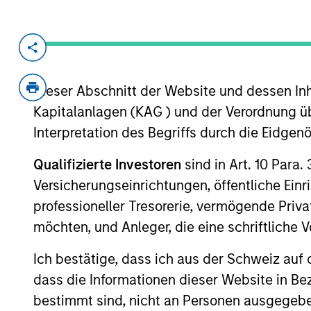
Invested on
Jan 2022
Dieser Abschnitt der Website und dessen Inha
Founded in 2015, Rapidue Technologi
Kapitalanlagen (KAG ) und der Verordnung üb
management solutions that drive effi
Interpretation des Begriffs durch die Eidge
stakeholders in India’s waste ecosyst
Recykal's circular economy solutions
Qualifizierte Investoren
sind in Art. 10 Para.
paper and steel, among others.
Versicherungseinrichtungen, öffentliche Ein
View Site
professioneller Tresorerie, vermögende Privat
möchten, und Anleger, die eine schriftlich
Ich bestätige, dass ich aus der Schweiz auf 
As of August 21, 2025. The above is provid
resulted in positive performance (for realiz
dass die Informationen dieser Website in B
above are the property of their respective
bestimmt sind, nicht an Personen ausgegebe
such owners. By clicking on any links shown