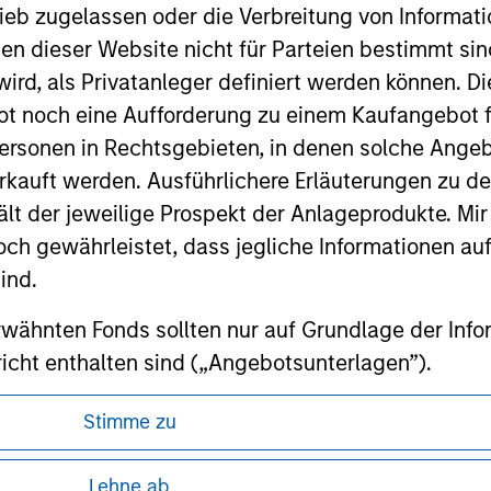
any hyperlink is not and does not imply any endorsement, appro
ieb zugelassen oder die Verbreitung von Informat
ed in any hyperlinked site. In no event shall we be responsible
nen dieser Website nicht für Parteien bestimmt si
ird, als Privatanleger definiert werden können. Di
t noch eine Aufforderung zu einem Kaufangebot f
ersonen in Rechtsgebieten, in denen solche Angeb
kauft werden. Ausführlichere Erläuterungen zu de
ley
ält der jeweilige Prospekt der Anlageprodukte. Mir
ley Careers
 gewährleistet, dass jegliche Informationen auf 
ind.
rwähnten Fonds sollten nur auf Grundlage der Info
icht enthalten sind („Angebotsunterlagen”).
onen entsprechen nach bestem Wissen von Morgan
Stimme zu
walten lassen) den Tatsachen und es wurde nichts
ren, da in diesen bestimmte gesetzliche und
rgan Stanley Investment Management und seine v
Lehne ab