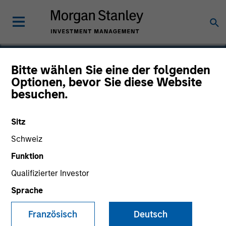
Bitte wählen Sie eine der folgenden
Optionen, bevor Sie diese Website
Radius
besuchen.
Sitz
Schweiz
SECTOR
Technology
Funktion
Qualifizierter Investor
Sprache
COUNTRY
United States
Französisch
Deutsch