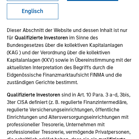
Englisch
Invested on
Mar 1988
Dieser Abschnitt der Website und dessen Inhalt ist nur
für
Qualifizierte Investoren
im Sinne des
Bundesgesetzes über die kollektiven Kapitalanlagen
Transaction Type
Follow-On
(KAG ) und der Verordnung über die kollektiven
Kapitalanlagen (KKV) sowie in Übereinstimmung mit der
aktuellsten Interpretation des Begriffs durch die
Realization Date
Eidgenössische Finanzmarktaufsicht FINMA und die
Jan 1991
zuständigen Gerichte bestimmt.
Develops advanced PC graphics systems.
Investment Team
Qualifizierte Investoren
sind in Art. 10 Para. 3 a-d, 3bis,
3ter CISA definiert (z. B. regulierte Finanzintermediäre,
Morgan Stanley Expansion Capital
regulierte Versicherungseinrichtungen, öffentliche
Einrichtungen und Altersversorgungseinrichtungen mit
professioneller Tresorerie, Unternehmen mit
professioneller Tresorerie, vermögende Privatpersonen,