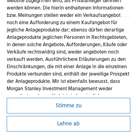
Website zugegriffen wird, als Privatanleger definiert
werden können. Die hierin enthaltenen Informationen
bzw. Meinungen stellen weder ein Verkaufsangebot
noch eine Aufforderung zu einem Kaufangebot für
jegliche Anlageprodukte dar; ebenso dürfen derartige
Anlageprodukte jeglichen Personen in Rechtsgebieten,
in denen solche Angebote, Aufforderungen, Käufe oder
Morgan Stanley
Verkäufe rechtswidrig sind, weder angeboten noch
Morgan Stanley Careers
verkauft werden. Ausführlichere Erläuterungen zu den
Einschränkungen, die mit einer Anlage in die einzelnen
Produkte verbunden sind, enthält der jeweilige Prospekt
der Anlageprodukte. Mir ist ebenfalls bewusst, dass
Morgan Stanley Investment Management weder
garantiert noch gewährleistet, dass jegliche
Dieses Dokument ist ein Marketingdokument.
Informationen auf dieser Website korrekt oder
Stimme zu
Nutzer müssen die Nutzungsbedingungen lesen und
vollständig oder für einen bestimmten Zweck geeignet
akzeptieren, da in diesen bestimmte gesetzliche und
sind.
regulatorische Auflagen enthalten sind, die für die Verbreitung
Lehne ab
von Informationen zu den Anlageprodukten von Morgan Stanley
Anträge für Anteile in den auf der Website erwähnten
Investment Management gelten.