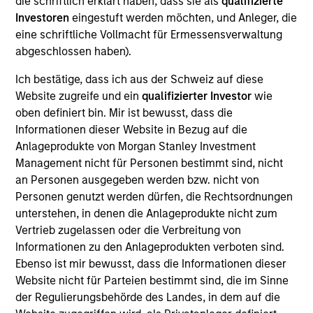
die schriftlich erklärt haben, dass sie als
qualifizierte
As of July 25, 2025. The above is provided for informational
Investoren
eingestuft werden möchten, und Anleger, die
and educational purposes only. There is no guarantee that
eine schriftliche Vollmacht für Ermessensverwaltung
the investment mentioned resulted in positive performance
abgeschlossen haben).
(for realized holdings), or will perform well in the future (for
current holdings). The trademarks and service marks above
Ich bestätige, dass ich aus der Schweiz auf diese
are the property of their respective owners. The information
on this website has not been authorized, sponsored, or
Website zugreife und ein
qualifizierter Investor
wie
otherwise approved by such owners. By clicking on any
oben definiert bin. Mir ist bewusst, dass die
links shown here, you agree that you are navigating to a
Informationen dieser Website in Bezug auf die
third party site. We are providing these hyperlinks to you
Anlageprodukte von Morgan Stanley Investment
only as a convenience and the inclusion of any hyperlink is
not and does not imply any endorsement, approval,
Management nicht für Personen bestimmt sind, nicht
investigation, verification or monitoring by us of any
an Personen ausgegeben werden bzw. nicht von
information contained in any hyperlinked site. In no event
Personen genutzt werden dürfen, die Rechtsordnungen
shall we be responsible for the information contained on
unterstehen, in denen die Anlageprodukte nicht zum
the site or your use of such site.
Vertrieb zugelassen oder die Verbreitung von
Informationen zu den Anlageprodukten verboten sind.
Ebenso ist mir bewusst, dass die Informationen dieser
Website nicht für Parteien bestimmt sind, die im Sinne
der Regulierungsbehörde des Landes, in dem auf die