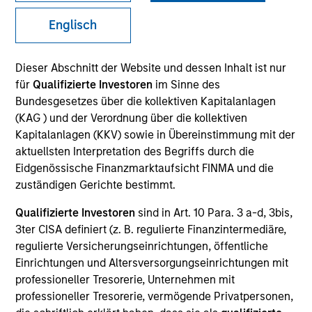
Englisch
SECTOR
Dieser Abschnitt der Website und dessen Inhalt ist nur
Technology
für
Qualifizierte Investoren
im Sinne des
Bundesgesetzes über die kollektiven Kapitalanlagen
(KAG ) und der Verordnung über die kollektiven
COUNTRY
Kapitalanlagen (KKV) sowie in Übereinstimmung mit der
United States
aktuellsten Interpretation des Begriffs durch die
Eidgenössische Finanzmarktaufsicht FINMA und die
zuständigen Gerichte bestimmt.
Qualifizierte Investoren
sind in Art. 10 Para. 3 a-d, 3bis,
Invested on
3ter CISA definiert (z. B. regulierte Finanzintermediäre,
Jun 2000
regulierte Versicherungseinrichtungen, öffentliche
Einrichtungen und Altersversorgungseinrichtungen mit
Transaction Type
professioneller Tresorerie, Unternehmen mit
Follow-On
professioneller Tresorerie, vermögende Privatpersonen,