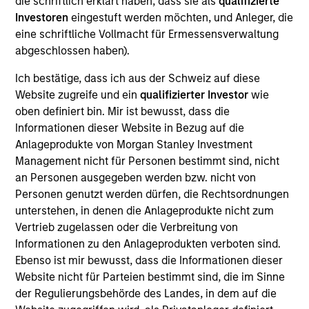
die schriftlich erklärt haben, dass sie als
qualifizierte
Realization Date
Investoren
eingestuft werden möchten, und Anleger, die
Jan 2010
eine schriftliche Vollmacht für Ermessensverwaltung
abgeschlossen haben).
PeopleClick provides human capital management software.
Acquired by Authoria.
Ich bestätige, dass ich aus der Schweiz auf diese
Investment Team
Website zugreife und ein
qualifizierter Investor
wie
Morgan Stanley Expansion Capital
oben definiert bin. Mir ist bewusst, dass die
Informationen dieser Website in Bezug auf die
Anlageprodukte von Morgan Stanley Investment
Management nicht für Personen bestimmt sind, nicht
an Personen ausgegeben werden bzw. nicht von
Personen genutzt werden dürfen, die Rechtsordnungen
As of July 25, 2025. The above is provided for informational
unterstehen, in denen die Anlageprodukte nicht zum
and educational purposes only. There is no guarantee that
the investment mentioned resulted in positive performance
Vertrieb zugelassen oder die Verbreitung von
(for realized holdings), or will perform well in the future (for
Informationen zu den Anlageprodukten verboten sind.
current holdings). The trademarks and service marks above
Ebenso ist mir bewusst, dass die Informationen dieser
are the property of their respective owners. The information
Website nicht für Parteien bestimmt sind, die im Sinne
on this website has not been authorized, sponsored, or
otherwise approved by such owners. By clicking on any
der Regulierungsbehörde des Landes, in dem auf die
links shown here, you agree that you are navigating to a