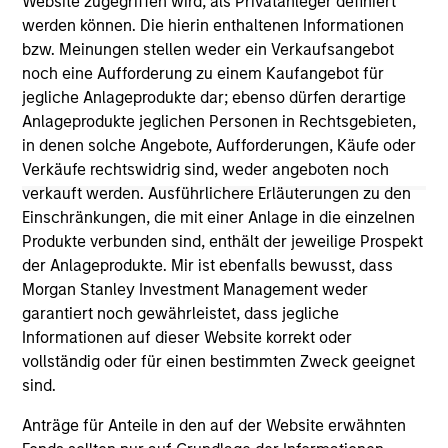
Website zugegriffen wird, als Privatanleger definiert
third party site. We are providing these hyperlinks to you
werden können. Die hierin enthaltenen Informationen
only as a convenience and the inclusion of any hyperlink is
bzw. Meinungen stellen weder ein Verkaufsangebot
not and does not imply any endorsement, approval,
investigation, verification or monitoring by us of any
noch eine Aufforderung zu einem Kaufangebot für
information contained in any hyperlinked site. In no event
jegliche Anlageprodukte dar; ebenso dürfen derartige
shall we be responsible for the information contained on
Anlageprodukte jeglichen Personen in Rechtsgebieten,
the site or your use of such site.
in denen solche Angebote, Aufforderungen, Käufe oder
Verkäufe rechtswidrig sind, weder angeboten noch
verkauft werden. Ausführlichere Erläuterungen zu den
Einschränkungen, die mit einer Anlage in die einzelnen
Produkte verbunden sind, enthält der jeweilige Prospekt
der Anlageprodukte. Mir ist ebenfalls bewusst, dass
Morgan Stanley Investment Management weder
garantiert noch gewährleistet, dass jegliche
Informationen auf dieser Website korrekt oder
vollständig oder für einen bestimmten Zweck geeignet
sind.
Morgan Stanley
Anträge für Anteile in den auf der Website erwähnten