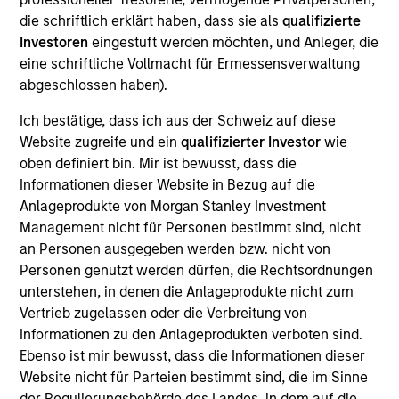
Openprise provides data orchestration and lead
die schriftlich erklärt haben, dass sie als
qualifizierte
management solutions for revenue operations teams
Investoren
eingestuft werden möchten, und Anleger, die
(sales, marketing, customer success) focused on
eine schriftliche Vollmacht für Ermessensverwaltung
addressing use cases such as data cleansing, data
abgeschlossen haben).
enrichment, and lead routing
View Current Employment Opportunities
Ich bestätige, dass ich aus der Schweiz auf diese
Website zugreife und ein
qualifizierter Investor
wie
View Site
oben definiert bin. Mir ist bewusst, dass die
Informationen dieser Website in Bezug auf die
Board Membership
Anlageprodukte von Morgan Stanley Investment
Pete D. Chung,
Steven Cao
Management nicht für Personen bestimmt sind, nicht
an Personen ausgegeben werden bzw. nicht von
Investment Team
Personen genutzt werden dürfen, die Rechtsordnungen
Morgan Stanley Expansion Capital
unterstehen, in denen die Anlageprodukte nicht zum
Vertrieb zugelassen oder die Verbreitung von
Informationen zu den Anlageprodukten verboten sind.
Ebenso ist mir bewusst, dass die Informationen dieser
Website nicht für Parteien bestimmt sind, die im Sinne
der Regulierungsbehörde des Landes, in dem auf die