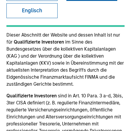
Englisch
SECTOR
Technology
Dieser Abschnitt der Website und dessen Inhalt ist nur
für
Qualifizierte Investoren
im Sinne des
Bundesgesetzes über die kollektiven Kapitalanlagen
COUNTRY
(KAG ) und der Verordnung über die kollektiven
United States
Kapitalanlagen (KKV) sowie in Übereinstimmung mit der
aktuellsten Interpretation des Begriffs durch die
Eidgenössische Finanzmarktaufsicht FINMA und die
zuständigen Gerichte bestimmt.
Invested on
Qualifizierte Investoren
sind in Art. 10 Para. 3 a-d, 3bis,
Feb 2024
3ter CISA definiert (z. B. regulierte Finanzintermediäre,
regulierte Versicherungseinrichtungen, öffentliche
Transaction Type
Einrichtungen und Altersversorgungseinrichtungen mit
Follow-On
professioneller Tresorerie, Unternehmen mit
professioneller Tresorerie, vermögende Privatpersonen,