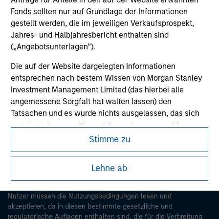
Fonds sollten nur auf Grundlage der Informationen
gestellt werden, die im jeweiligen Verkaufsprospekt,
Jahres- und Halbjahresbericht enthalten sind
(„Angebotsunterlagen”).
Die auf der Website dargelegten Informationen
entsprechen nach bestem Wissen von Morgan Stanley
Investment Management Limited (das hierbei alle
Morgan Stanley
angemessene Sorgfalt hat walten lassen) den
Tatsachen und es wurde nichts ausgelassen, das sich
Morgan Stanley Careers
auf die Bedeutung dieser Informationen auswirken
könnte. Morgan Stanley Investment Management und
Stimme zu
seine verbundenen Unternehmen haften jedoch weder
für die Richtigkeit dieser Informationen noch für Fehler
Lehne ab
oder Auslassungen durch Dritte.
Dieses Dokument ist ein Marketingdokument.
Um die Nutzung von Anlagefonds für Geldwäsche zu
Nutzer müssen die Nutzungsbedingungen lesen und
verhindern, gelten für im Finanzsektor tätige Personen
akzeptieren, da in diesen bestimmte gesetzliche und
besondere Verpflichtungen. Vor diesem Hintergrund ist
regulatorische Auflagen enthalten sind, die für die Verbreitung