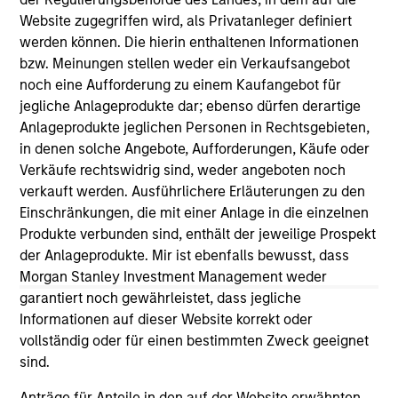
Website zugegriffen wird, als Privatanleger definiert
werden können. Die hierin enthaltenen Informationen
As of July 25, 2025. The above is provided for informational
bzw. Meinungen stellen weder ein Verkaufsangebot
and educational purposes only. There is no guarantee that
noch eine Aufforderung zu einem Kaufangebot für
the investment mentioned resulted in positive performance
jegliche Anlageprodukte dar; ebenso dürfen derartige
(for realized holdings), or will perform well in the future (for
current holdings). The trademarks and service marks above
Anlageprodukte jeglichen Personen in Rechtsgebieten,
are the property of their respective owners. The information
in denen solche Angebote, Aufforderungen, Käufe oder
on this website has not been authorized, sponsored, or
Verkäufe rechtswidrig sind, weder angeboten noch
otherwise approved by such owners. By clicking on any
verkauft werden. Ausführlichere Erläuterungen zu den
links shown here, you agree that you are navigating to a
third party site. We are providing these hyperlinks to you
Einschränkungen, die mit einer Anlage in die einzelnen
only as a convenience and the inclusion of any hyperlink is
Produkte verbunden sind, enthält der jeweilige Prospekt
not and does not imply any endorsement, approval,
der Anlageprodukte. Mir ist ebenfalls bewusst, dass
investigation, verification or monitoring by us of any
Morgan Stanley Investment Management weder
information contained in any hyperlinked site. In no event
shall we be responsible for the information contained on
garantiert noch gewährleistet, dass jegliche
the site or your use of such site.
Informationen auf dieser Website korrekt oder
vollständig oder für einen bestimmten Zweck geeignet
sind.
Anträge für Anteile in den auf der Website erwähnten