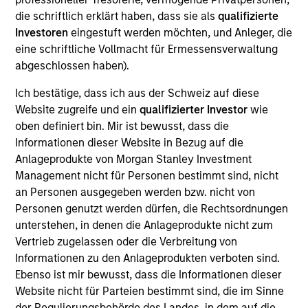
Realization Date
die schriftlich erklärt haben, dass sie als
qualifizierte
Jan 2001
Investoren
eingestuft werden möchten, und Anleger, die
eine schriftliche Vollmacht für Ermessensverwaltung
Creates document and workflow management systems.
abgeschlossen haben).
Investment Team
Morgan Stanley Expansion Capital
Ich bestätige, dass ich aus der Schweiz auf diese
Website zugreife und ein
qualifizierter Investor
wie
oben definiert bin. Mir ist bewusst, dass die
Informationen dieser Website in Bezug auf die
Anlageprodukte von Morgan Stanley Investment
Management nicht für Personen bestimmt sind, nicht
As of July 25, 2025. The above is provided for informational
an Personen ausgegeben werden bzw. nicht von
and educational purposes only. There is no guarantee that
the investment mentioned resulted in positive performance
Personen genutzt werden dürfen, die Rechtsordnungen
(for realized holdings), or will perform well in the future (for
unterstehen, in denen die Anlageprodukte nicht zum
current holdings). The trademarks and service marks above
Vertrieb zugelassen oder die Verbreitung von
are the property of their respective owners. The information
Informationen zu den Anlageprodukten verboten sind.
on this website has not been authorized, sponsored, or
otherwise approved by such owners. By clicking on any
Ebenso ist mir bewusst, dass die Informationen dieser
links shown here, you agree that you are navigating to a
Website nicht für Parteien bestimmt sind, die im Sinne
third party site. We are providing these hyperlinks to you
der Regulierungsbehörde des Landes, in dem auf die