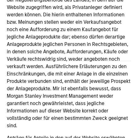
only as a convenience and the inclusion of any hyperlink is
Website zugegriffen wird, als Privatanleger definiert
not and does not imply any endorsement, approval,
investigation, verification or monitoring by us of any
werden können. Die hierin enthaltenen Informationen
information contained in any hyperlinked site. In no event
bzw. Meinungen stellen weder ein Verkaufsangebot
shall we be responsible for the information contained on
noch eine Aufforderung zu einem Kaufangebot für
the site or your use of such site.
jegliche Anlageprodukte dar; ebenso dürfen derartige
Anlageprodukte jeglichen Personen in Rechtsgebieten,
in denen solche Angebote, Aufforderungen, Käufe oder
Verkäufe rechtswidrig sind, weder angeboten noch
verkauft werden. Ausführlichere Erläuterungen zu den
Einschränkungen, die mit einer Anlage in die einzelnen
Produkte verbunden sind, enthält der jeweilige Prospekt
der Anlageprodukte. Mir ist ebenfalls bewusst, dass
Morgan Stanley Investment Management weder
garantiert noch gewährleistet, dass jegliche
Informationen auf dieser Website korrekt oder
vollständig oder für einen bestimmten Zweck geeignet
Morgan Stanley
sind.
Morgan Stanley Careers
Anträge für Anteile in den auf der Website erwähnten