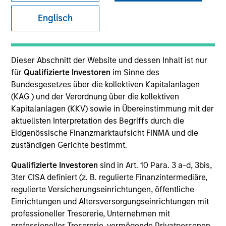
Englisch
SECTOR
Technology
Dieser Abschnitt der Website und dessen Inhalt ist nur
für
Qualifizierte Investoren
im Sinne des
Bundesgesetzes über die kollektiven Kapitalanlagen
COUNTRY
(KAG ) und der Verordnung über die kollektiven
United States
Kapitalanlagen (KKV) sowie in Übereinstimmung mit der
aktuellsten Interpretation des Begriffs durch die
Eidgenössische Finanzmarktaufsicht FINMA und die
zuständigen Gerichte bestimmt.
Invested on
Qualifizierte Investoren
sind in Art. 10 Para. 3 a-d, 3bis,
Jun 1996
3ter CISA definiert (z. B. regulierte Finanzintermediäre,
regulierte Versicherungseinrichtungen, öffentliche
Transaction Type
Einrichtungen und Altersversorgungseinrichtungen mit
Follow-On
professioneller Tresorerie, Unternehmen mit
professioneller Tresorerie, vermögende Privatpersonen,