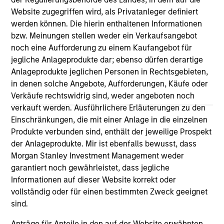
third party site. We are providing these hyperlinks to you
Website zugegriffen wird, als Privatanleger definiert
only as a convenience and the inclusion of any hyperlink is
werden können. Die hierin enthaltenen Informationen
not and does not imply any endorsement, approval,
investigation, verification or monitoring by us of any
bzw. Meinungen stellen weder ein Verkaufsangebot
information contained in any hyperlinked site. In no event
noch eine Aufforderung zu einem Kaufangebot für
shall we be responsible for the information contained on
jegliche Anlageprodukte dar; ebenso dürfen derartige
the site or your use of such site.
Anlageprodukte jeglichen Personen in Rechtsgebieten,
in denen solche Angebote, Aufforderungen, Käufe oder
Verkäufe rechtswidrig sind, weder angeboten noch
verkauft werden. Ausführlichere Erläuterungen zu den
Einschränkungen, die mit einer Anlage in die einzelnen
Produkte verbunden sind, enthält der jeweilige Prospekt
der Anlageprodukte. Mir ist ebenfalls bewusst, dass
Morgan Stanley Investment Management weder
garantiert noch gewährleistet, dass jegliche
Informationen auf dieser Website korrekt oder
vollständig oder für einen bestimmten Zweck geeignet
sind.
Morgan Stanley
Anträge für Anteile in den auf der Website erwähnten