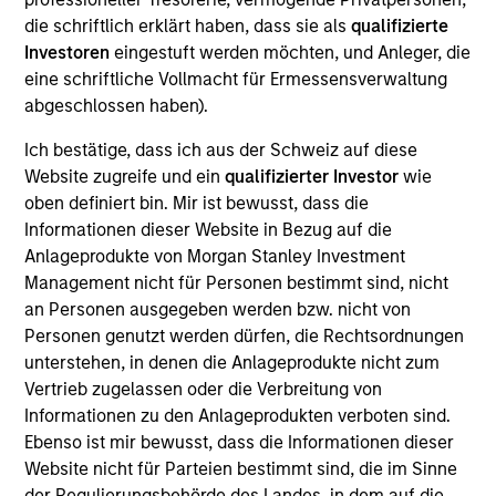
Realization Date
die schriftlich erklärt haben, dass sie als
qualifizierte
Jan 2004
Investoren
eingestuft werden möchten, und Anleger, die
eine schriftliche Vollmacht für Ermessensverwaltung
Develops nitric oxide enhanced medicines.
abgeschlossen haben).
(NASDAQ:NTMD).
Investment Team
Ich bestätige, dass ich aus der Schweiz auf diese
Morgan Stanley Expansion Capital
Website zugreife und ein
qualifizierter Investor
wie
oben definiert bin. Mir ist bewusst, dass die
Informationen dieser Website in Bezug auf die
Anlageprodukte von Morgan Stanley Investment
Management nicht für Personen bestimmt sind, nicht
an Personen ausgegeben werden bzw. nicht von
As of July 25, 2025. The above is provided for informational
Personen genutzt werden dürfen, die Rechtsordnungen
and educational purposes only. There is no guarantee that
the investment mentioned resulted in positive performance
unterstehen, in denen die Anlageprodukte nicht zum
(for realized holdings), or will perform well in the future (for
Vertrieb zugelassen oder die Verbreitung von
current holdings). The trademarks and service marks above
Informationen zu den Anlageprodukten verboten sind.
are the property of their respective owners. The information
Ebenso ist mir bewusst, dass die Informationen dieser
on this website has not been authorized, sponsored, or
otherwise approved by such owners. By clicking on any
Website nicht für Parteien bestimmt sind, die im Sinne
links shown here, you agree that you are navigating to a
der Regulierungsbehörde des Landes, in dem auf die