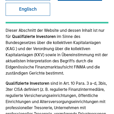
Englisch
SECTOR
Healthcare
Dieser Abschnitt der Website und dessen Inhalt ist nur
für
Qualifizierte Investoren
im Sinne des
Bundesgesetzes über die kollektiven Kapitalanlagen
COUNTRY
(KAG ) und der Verordnung über die kollektiven
United States
Kapitalanlagen (KKV) sowie in Übereinstimmung mit der
aktuellsten Interpretation des Begriffs durch die
Eidgenössische Finanzmarktaufsicht FINMA und die
zuständigen Gerichte bestimmt.
Invested on
Qualifizierte Investoren
sind in Art. 10 Para. 3 a-d, 3bis,
Jun 2001
3ter CISA definiert (z. B. regulierte Finanzintermediäre,
regulierte Versicherungseinrichtungen, öffentliche
Transaction Type
Einrichtungen und Altersversorgungseinrichtungen mit
Follow-On
professioneller Tresorerie, Unternehmen mit
professioneller Tresorerie, vermögende Privatpersonen,