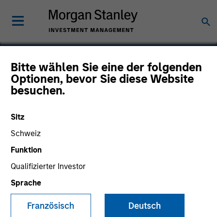
Bitte wählen Sie eine der folgenden
Optionen, bevor Sie diese Website
Network International
besuchen.
Sitz
Schweiz
SECTOR
Technology
Funktion
Qualifizierter Investor
Sprache
COUNTRY
United States
Französisch
Deutsch