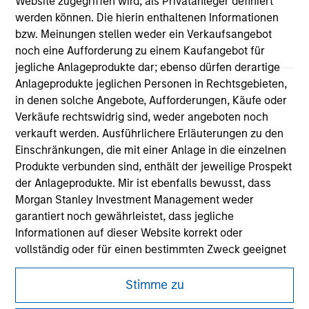
Website zugegriffen wird, als Privatanleger definiert
werden können. Die hierin enthaltenen Informationen
bzw. Meinungen stellen weder ein Verkaufsangebot
noch eine Aufforderung zu einem Kaufangebot für
jegliche Anlageprodukte dar; ebenso dürfen derartige
Anlageprodukte jeglichen Personen in Rechtsgebieten,
in denen solche Angebote, Aufforderungen, Käufe oder
Verkäufe rechtswidrig sind, weder angeboten noch
verkauft werden. Ausführlichere Erläuterungen zu den
Einschränkungen, die mit einer Anlage in die einzelnen
Morgan Stanley
Produkte verbunden sind, enthält der jeweilige Prospekt
der Anlageprodukte. Mir ist ebenfalls bewusst, dass
Morgan Stanley Careers
Morgan Stanley Investment Management weder
garantiert noch gewährleistet, dass jegliche
Informationen auf dieser Website korrekt oder
vollständig oder für einen bestimmten Zweck geeignet
sind.
Dieses Dokument ist ein Marketingdokument.
Stimme zu
Anträge für Anteile in den auf der Website erwähnten
Nutzer müssen die Nutzungsbedingungen lesen und