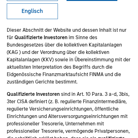
Englisch
Invested on
Mar 2000
Dieser Abschnitt der Website und dessen Inhalt ist nur
für
Qualifizierte Investoren
im Sinne des
Bundesgesetzes über die kollektiven Kapitalanlagen
Transaction Type
First Institutional
(KAG ) und der Verordnung über die kollektiven
Kapitalanlagen (KKV) sowie in Übereinstimmung mit der
aktuellsten Interpretation des Begriffs durch die
Realization Date
Eidgenössische Finanzmarktaufsicht FINMA und die
Jan 2010
zuständigen Gerichte bestimmt.
Business-to-business e-commerce company focused on
Qualifizierte Investoren
sind in Art. 10 Para. 3 a-d, 3bis,
petroleum services and equipment.
3ter CISA definiert (z. B. regulierte Finanzintermediäre,
View Site
regulierte Versicherungseinrichtungen, öffentliche
Einrichtungen und Altersversorgungseinrichtungen mit
Investment Team
professioneller Tresorerie, Unternehmen mit
Morgan Stanley Expansion Capital
professioneller Tresorerie, vermögende Privatpersonen,