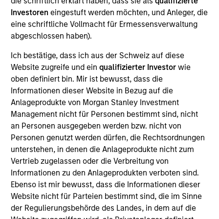
die schriftlich erklärt haben, dass sie als
qualifizierte
Investoren
eingestuft werden möchten, und Anleger, die
eine schriftliche Vollmacht für Ermessensverwaltung
abgeschlossen haben).
As of July 25, 2025. The above is provided for informational
Ich bestätige, dass ich aus der Schweiz auf diese
and educational purposes only. There is no guarantee that
Website zugreife und ein
qualifizierter Investor
wie
the investment mentioned resulted in positive performance
oben definiert bin. Mir ist bewusst, dass die
(for realized holdings), or will perform well in the future (for
current holdings). The trademarks and service marks above
Informationen dieser Website in Bezug auf die
are the property of their respective owners. The information
Anlageprodukte von Morgan Stanley Investment
on this website has not been authorized, sponsored, or
Management nicht für Personen bestimmt sind, nicht
otherwise approved by such owners. By clicking on any
an Personen ausgegeben werden bzw. nicht von
links shown here, you agree that you are navigating to a
third party site. We are providing these hyperlinks to you
Personen genutzt werden dürfen, die Rechtsordnungen
only as a convenience and the inclusion of any hyperlink is
unterstehen, in denen die Anlageprodukte nicht zum
not and does not imply any endorsement, approval,
Vertrieb zugelassen oder die Verbreitung von
investigation, verification or monitoring by us of any
Informationen zu den Anlageprodukten verboten sind.
information contained in any hyperlinked site. In no event
shall we be responsible for the information contained on
Ebenso ist mir bewusst, dass die Informationen dieser
the site or your use of such site.
Website nicht für Parteien bestimmt sind, die im Sinne
der Regulierungsbehörde des Landes, in dem auf die