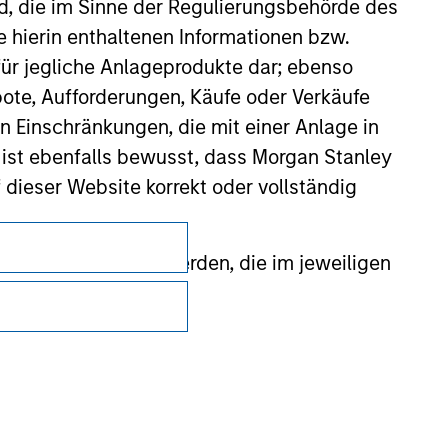
nd, die im Sinne der Regulierungsbehörde des
e hierin enthaltenen Informationen bzw.
ür jegliche Anlageprodukte dar; ebenso
ote, Aufforderungen, Käufe oder Verkäufe
n Einschränkungen, die mit einer Anlage in
 ist ebenfalls bewusst, dass Morgan Stanley
dieser Website korrekt oder vollständig
Datenschutz
rmationen gestellt werden, die im jeweiligen
Your Privacy Choices
Nutzungsbedingungen
 Stanley Investment Management Limited
 ausgelassen, das sich auf die Bedeutung
erbundenen Unternehmen haften jedoch