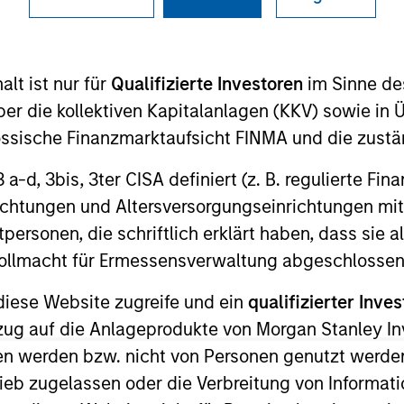
I
on Type
Realization Date
M
Jan 2003
lt ist nur für
Qualifizierte Investoren
im Sinne de
utional
er die kollektiven Kapitalanlagen (KKV) sowie in 
y.
nössische Finanzmarktaufsicht FINMA und die zust
 3 a-d, 3bis, 3ter CISA definiert (z. B. regulierte Fi
 for informational and educational purposes only. There is no 
ed holdings), or will perform well in the future (for current ho
richtungen und Altersversorgungseinrichtungen mit
 owners. The information on this website has not been authori
personen, die schriftlich erklärt haben, dass sie a
 here, you agree that you are navigating to a third party site.
any hyperlink is not and does not imply any endorsement, appro
e Vollmacht für Ermessensverwaltung abgeschlossen
ed in any hyperlinked site. In no event shall we be responsible
diese Website zugreife und ein
qualifizierter Inves
ezug auf die Anlageprodukte von Morgan Stanley 
n werden bzw. nicht von Personen genutzt werden
ieb zugelassen oder die Verbreitung von Informat
ley