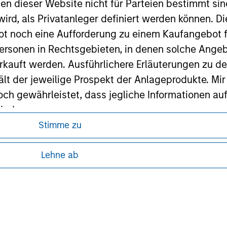
nen dieser Website nicht für Parteien bestimmt si
ird, als Privatanleger definiert werden können. Di
ley Careers
t noch eine Aufforderung zu einem Kaufangebot f
ersonen in Rechtsgebieten, in denen solche Angeb
kauft werden. Ausführlichere Erläuterungen zu de
ält der jeweilige Prospekt der Anlageprodukte. Mir
 gewährleistet, dass jegliche Informationen auf 
ind.
Stimme zu
ren, da in diesen bestimmte gesetzliche und
rwähnten Fonds sollten nur auf Grundlage der Info
tung von Informationen zu den Anlageprodukten
icht enthalten sind („Angebotsunterlagen”).
Lehne ab
onen entsprechen nach bestem Wissen von Morgan
 unter Umständen nicht in allen
walten lassen) den Tatsachen und es wurde nichts
zelheiten können aus unseren
rgan Stanley Investment Management und seine v
en noch für Fehler oder Auslassungen durch Dritte.