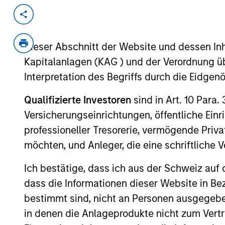
Invested on
Transacti
Apr 2000
First
Dieser Abschnitt der Website und dessen Inha
Instit
Kapitalanlagen (KAG ) und der Verordnung üb
Provides corporate IP services in Ital
Interpretation des Begriffs durch die Eidge
Qualifizierte Investoren
sind in Art. 10 Para.
As of July 25, 2025. The above is provided
resulted in positive performance (for realiz
Versicherungseinrichtungen, öffentliche Ein
above are the property of their respective
professioneller Tresorerie, vermögende Privat
such owners. By clicking on any links shown
only as a convenience and the inclusion of 
möchten, und Anleger, die eine schriftlich
monitoring by us of any information contain
or your use of such site.
Ich bestätige, dass ich aus der Schweiz auf 
dass die Informationen dieser Website in B
bestimmt sind, nicht an Personen ausgegebe
in denen die Anlageprodukte nicht zum Vertr
Morgan Stan