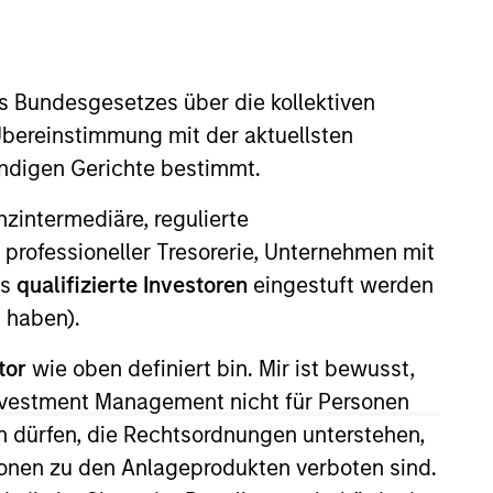
nvestment Team
organ Stanley Expansion Capital
s Bundesgesetzes über die kollektiven
Übereinstimmung mit der aktuellsten
ändigen Gerichte bestimmt.
nanzintermediäre, regulierte
guarantee that the investment mentioned
ldings). The trademarks and service marks
 professioneller Tresorerie, Unternehmen mit
zed, sponsored, or otherwise approved by
ls
qualifizierte Investoren
eingestuft werden
 We are providing these hyperlinks to you
val, investigation, verification or
 haben).
 for the information contained on the site
tor
wie oben definiert bin. Mir ist bewusst,
Investment Management nicht für Personen
 dürfen, die Rechtsordnungen unterstehen,
ionen zu den Anlageprodukten verboten sind.