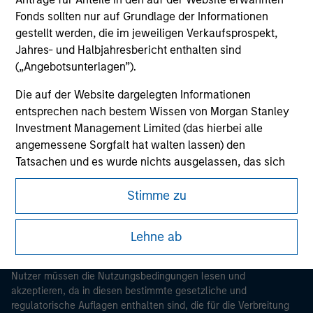
Fonds sollten nur auf Grundlage der Informationen
gestellt werden, die im jeweiligen Verkaufsprospekt,
Jahres- und Halbjahresbericht enthalten sind
(„Angebotsunterlagen”).
Die auf der Website dargelegten Informationen
entsprechen nach bestem Wissen von Morgan Stanley
Investment Management Limited (das hierbei alle
Morgan Stanley
angemessene Sorgfalt hat walten lassen) den
Morgan Stanley Careers
Tatsachen und es wurde nichts ausgelassen, das sich
auf die Bedeutung dieser Informationen auswirken
Stimme zu
könnte. Morgan Stanley Investment Management und
seine verbundenen Unternehmen haften jedoch weder
für die Richtigkeit dieser Informationen noch für Fehler
Lehne ab
oder Auslassungen durch Dritte.
Dieses Dokument ist ein Marketingdokument.
Um die Nutzung von Anlagefonds für Geldwäsche zu
Nutzer müssen die Nutzungsbedingungen lesen und
verhindern, gelten für im Finanzsektor tätige Personen
akzeptieren, da in diesen bestimmte gesetzliche und
regulatorische Auflagen enthalten sind, die für die Verbreitung
besondere Verpflichtungen. Vor diesem Hintergrund ist