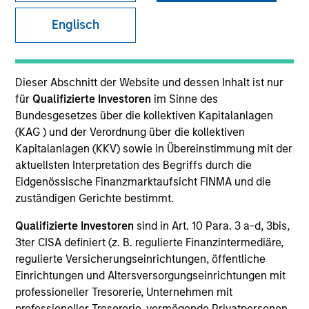
Englisch
SECTOR
Healthcare
Dieser Abschnitt der Website und dessen Inhalt ist nur
für
Qualifizierte Investoren
im Sinne des
Bundesgesetzes über die kollektiven Kapitalanlagen
COUNTRY
(KAG ) und der Verordnung über die kollektiven
United States
Kapitalanlagen (KKV) sowie in Übereinstimmung mit der
aktuellsten Interpretation des Begriffs durch die
Eidgenössische Finanzmarktaufsicht FINMA und die
zuständigen Gerichte bestimmt.
Invested on
Qualifizierte Investoren
sind in Art. 10 Para. 3 a-d, 3bis,
Nov 2012
3ter CISA definiert (z. B. regulierte Finanzintermediäre,
regulierte Versicherungseinrichtungen, öffentliche
Transaction Type
Einrichtungen und Altersversorgungseinrichtungen mit
Follow-On
professioneller Tresorerie, Unternehmen mit
professioneller Tresorerie, vermögende Privatpersonen,