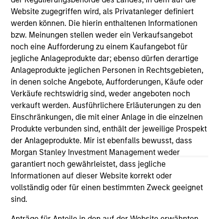
Website zugegriffen wird, als Privatanleger definiert
werden können. Die hierin enthaltenen Informationen
As of July 25, 2025. The above is provided for informational
bzw. Meinungen stellen weder ein Verkaufsangebot
and educational purposes only. There is no guarantee that
noch eine Aufforderung zu einem Kaufangebot für
the investment mentioned resulted in positive performance
(for realized holdings), or will perform well in the future (for
jegliche Anlageprodukte dar; ebenso dürfen derartige
current holdings). The trademarks and service marks above
Anlageprodukte jeglichen Personen in Rechtsgebieten,
are the property of their respective owners. The information
in denen solche Angebote, Aufforderungen, Käufe oder
on this website has not been authorized, sponsored, or
Verkäufe rechtswidrig sind, weder angeboten noch
otherwise approved by such owners. By clicking on any
links shown here, you agree that you are navigating to a
verkauft werden. Ausführlichere Erläuterungen zu den
third party site. We are providing these hyperlinks to you
Einschränkungen, die mit einer Anlage in die einzelnen
only as a convenience and the inclusion of any hyperlink is
Produkte verbunden sind, enthält der jeweilige Prospekt
not and does not imply any endorsement, approval,
der Anlageprodukte. Mir ist ebenfalls bewusst, dass
investigation, verification or monitoring by us of any
information contained in any hyperlinked site. In no event
Morgan Stanley Investment Management weder
shall we be responsible for the information contained on
garantiert noch gewährleistet, dass jegliche
the site or your use of such site.
Informationen auf dieser Website korrekt oder
vollständig oder für einen bestimmten Zweck geeignet
sind.
Anträge für Anteile in den auf der Website erwähnten