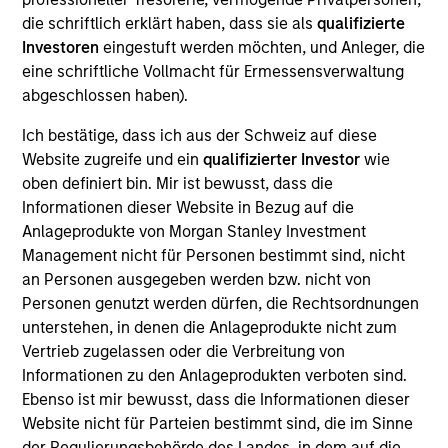
Realization Date
die schriftlich erklärt haben, dass sie als
qualifizierte
May 2019
Investoren
eingestuft werden möchten, und Anleger, die
eine schriftliche Vollmacht für Ermessensverwaltung
Provides life science tools and develops molecular
abgeschlossen haben).
diagnostics.
View Current Employment Opportunities
Ich bestätige, dass ich aus der Schweiz auf diese
Website zugreife und ein
qualifizierter Investor
wie
View Site
oben definiert bin. Mir ist bewusst, dass die
Informationen dieser Website in Bezug auf die
Board Membership
Anlageprodukte von Morgan Stanley Investment
Melissa Daniels
Management nicht für Personen bestimmt sind, nicht
an Personen ausgegeben werden bzw. nicht von
Investment Team
Personen genutzt werden dürfen, die Rechtsordnungen
Morgan Stanley Expansion Capital
unterstehen, in denen die Anlageprodukte nicht zum
Vertrieb zugelassen oder die Verbreitung von
Informationen zu den Anlageprodukten verboten sind.
Ebenso ist mir bewusst, dass die Informationen dieser
Website nicht für Parteien bestimmt sind, die im Sinne
der Regulierungsbehörde des Landes, in dem auf die