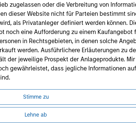
ieb zugelassen oder die Verbreitung von Informat
nen dieser Website nicht für Parteien bestimmt si
ird, als Privatanleger definiert werden können. Di
ley
t noch eine Aufforderung zu einem Kaufangebot f
ley Careers
ersonen in Rechtsgebieten, in denen solche Angeb
kauft werden. Ausführlichere Erläuterungen zu de
ält der jeweilige Prospekt der Anlageprodukte. Mir
 gewährleistet, dass jegliche Informationen auf 
ind.
rwähnten Fonds sollten nur auf Grundlage der Info
Stimme zu
icht enthalten sind („Angebotsunterlagen”).
ren, da in diesen bestimmte gesetzliche und
onen entsprechen nach bestem Wissen von Morgan
tung von Informationen zu den Anlageprodukten
Lehne ab
walten lassen) den Tatsachen und es wurde nichts
rgan Stanley Investment Management und seine v
 unter Umständen nicht in allen