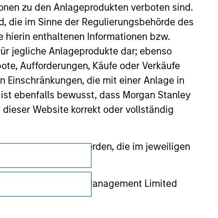
ionen zu den Anlageprodukten verboten sind.
nd, die im Sinne der Regulierungsbehörde des
e hierin enthaltenen Informationen bzw.
ür jegliche Anlageprodukte dar; ebenso
ote, Aufforderungen, Käufe oder Verkäufe
n Einschränkungen, die mit einer Anlage in
 ist ebenfalls bewusst, dass Morgan Stanley
dieser Website korrekt oder vollständig
rmationen gestellt werden, die im jeweiligen
Datenschutz
Your Privacy Choices
 Stanley Investment Management Limited
 ausgelassen, das sich auf die Bedeutung
Nutzungsbedingungen
erbundenen Unternehmen haften jedoch