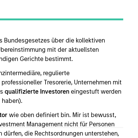
oard Membership
ete D. Chung
nvestment Team
organ Stanley Expansion Capital
s Bundesgesetzes über die kollektiven
Übereinstimmung mit der aktuellsten
ändigen Gerichte bestimmt.
nanzintermediäre, regulierte
 professioneller Tresorerie, Unternehmen mit
ls
qualifizierte Investoren
eingestuft werden
guarantee that the investment mentioned
ldings). The trademarks and service marks
 haben).
zed, sponsored, or otherwise approved by
 We are providing these hyperlinks to you
tor
wie oben definiert bin. Mir ist bewusst,
val, investigation, verification or
 for the information contained on the site
Investment Management nicht für Personen
 dürfen, die Rechtsordnungen unterstehen,