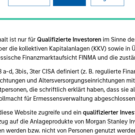
B
on Type
Realization Date
P
w-On
Mar 2021
I
ebsite localization services to Fortune 1000
M
lt ist nur für
Qualifizierte Investoren
im Sinne de
ies
er die kollektiven Kapitalanlagen (KKV) sowie in 
nössische Finanzmarktaufsicht FINMA und die zust
 3 a-d, 3bis, 3ter CISA definiert (z. B. regulierte Fi
richtungen und Altersversorgungseinrichtungen mit
personen, die schriftlich erklärt haben, dass sie a
 for informational and educational purposes only. There is no 
ed holdings), or will perform well in the future (for current ho
e Vollmacht für Ermessensverwaltung abgeschlossen
 owners. The information on this website has not been authori
 here, you agree that you are navigating to a third party site.
diese Website zugreife und ein
qualifizierter Inves
any hyperlink is not and does not imply any endorsement, appro
ed in any hyperlinked site. In no event shall we be responsible
ezug auf die Anlageprodukte von Morgan Stanley 
n werden bzw. nicht von Personen genutzt werden