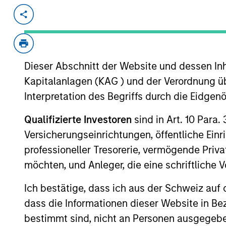
Invested on
Transacti
Oct 2014
Follo
MotionPoint is a leading provider of w
companies.
Dieser Abschnitt der Website und dessen Inha
View Current Employment Opportunit
Kapitalanlagen (KAG ) und der Verordnung üb
Interpretation des Begriffs durch die Eidge
View Site
Qualifizierte Investoren
sind in Art. 10 Para.
Versicherungseinrichtungen, öffentliche Ein
professioneller Tresorerie, vermögende Privat
As of July 25, 2025. The above is provided
resulted in positive performance (for realiz
möchten, und Anleger, die eine schriftlich
above are the property of their respective
such owners. By clicking on any links shown
Ich bestätige, dass ich aus der Schweiz auf 
only as a convenience and the inclusion of 
monitoring by us of any information contain
dass die Informationen dieser Website in B
or your use of such site.
bestimmt sind, nicht an Personen ausgegebe