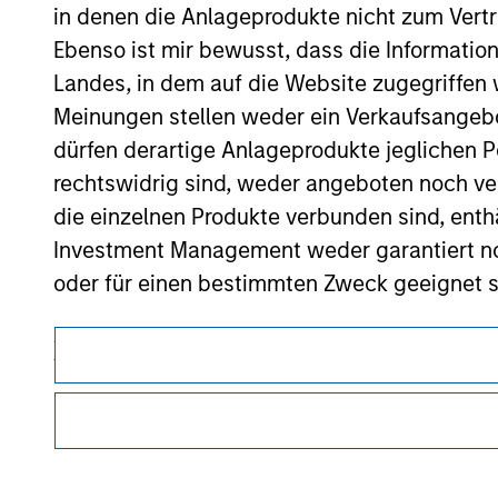
in denen die Anlageprodukte nicht zum Vertr
Ebenso ist mir bewusst, dass die Informatio
Landes, in dem auf die Website zugegriffen w
Morgan Stan
Meinungen stellen weder ein Verkaufsangebo
Morgan Stan
dürfen derartige Anlageprodukte jeglichen P
rechtswidrig sind, weder angeboten noch ver
die einzelnen Produkte verbunden sind, enth
Investment Management weder garantiert noch
oder für einen bestimmten Zweck geeignet s
Anträge für Anteile in den auf der Website e
Dieses Dokument ist ein Marketingdokument.
Verkaufsprospekt, Jahres- und Halbjahresber
Nutzer müssen die Nutzungsbedingungen lesen und akzeptie
Die auf der Website dargelegten Informati
regulatorische Auflagen enthalten sind, die für die Verbrei
von Morgan Stanley Investment Management gelten.
(das hierbei alle angemessene Sorgfalt hat 
dieser Informationen auswirken könnte. Mo
Die auf dieser Website beschriebenen Dienstleistungen sind