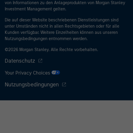
von Informationen zu den Anlageprodukten von Morgan Stanley
vorgeschrieben. Morgan Stanley Investment
Investment Management gelten.
Management Limited hat das Recht, eine Überprüfung
und sonstige relevante Sicherheitskontrollen
Die auf dieser Website beschriebenen Dienstleistungen sind
unter Umständen nicht in allen Rechtsgebieten oder für alle
durchzuführen, um den Verpflichtungen
Kunden verfügbar. Weitere Einzelheiten können aus unseren
nachzukommen, denen im Finanzsektor tätige
Nutzungsbedingungen entnommen werden.
Personen in Bezug auf Geldwäsche und
Finanzkriminalität unterliegen.
©2026 Morgan Stanley. Alle Rechte vorbehalten.
Ich erkenne an, dass weder Morgan Stanley Investment
Datenschutz
Management Limited noch jedwede verbundenen
Your Privacy Choices
Unternehmen für Verluste haften, die direkt oder
indirekt durch eingesehene Informationen infolge
Nutzungsbedingungen
meiner falschen oder irrtümlichen Wiedergabe
entstehen. Durch die Annahme dieser Vereinbarung
bestätige ich ebenfalls mein
Einverständnis mit den
Nutzungsbedingungen
, die ich gelesen und verstanden
habe. Sofern die vorstehende Vereinbarung korrekt ist,
klicken Sie bitte auf „Stimme zu“, um fortzufahren;
klicken Sie andernfalls auf „Lehne ab“, um zur Startseite