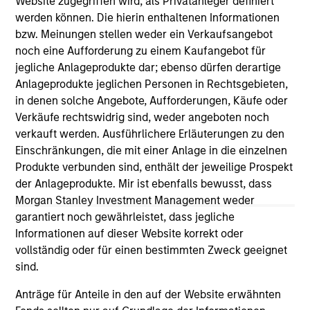
Website zugegriffen wird, als Privatanleger definiert
werden können. Die hierin enthaltenen Informationen
bzw. Meinungen stellen weder ein Verkaufsangebot
As of December 12, 2025. The above is provided for
noch eine Aufforderung zu einem Kaufangebot für
informational and educational purposes only. There is no
guarantee that the investment mentioned resulted in
jegliche Anlageprodukte dar; ebenso dürfen derartige
positive performance (for realized holdings), or will perform
Anlageprodukte jeglichen Personen in Rechtsgebieten,
well in the future (for current holdings). The trademarks and
in denen solche Angebote, Aufforderungen, Käufe oder
service marks above are the property of their respective
Verkäufe rechtswidrig sind, weder angeboten noch
owners. The information on this website has not been
authorized, sponsored, or otherwise approved by such
verkauft werden. Ausführlichere Erläuterungen zu den
owners. By clicking on any links shown here, you agree that
Einschränkungen, die mit einer Anlage in die einzelnen
you are navigating to a third party site. We are providing
Produkte verbunden sind, enthält der jeweilige Prospekt
these hyperlinks to you only as a convenience and the
der Anlageprodukte. Mir ist ebenfalls bewusst, dass
inclusion of any hyperlink is not and does not imply any
endorsement, approval, investigation, verification or
Morgan Stanley Investment Management weder
monitoring by us of any information contained in any
garantiert noch gewährleistet, dass jegliche
hyperlinked site. In no event shall we be responsible for the
Informationen auf dieser Website korrekt oder
information contained on the site or your use of such site.
vollständig oder für einen bestimmten Zweck geeignet
sind.
Anträge für Anteile in den auf der Website erwähnten