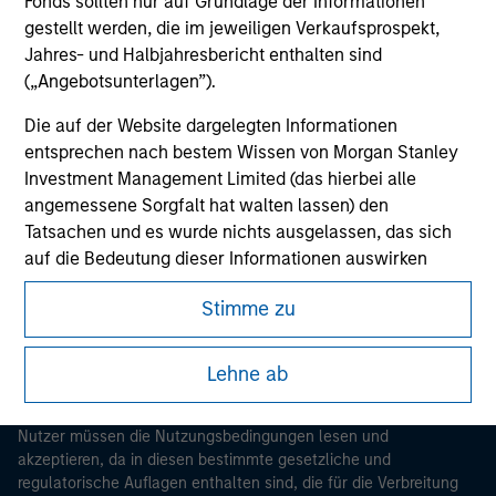
Fonds sollten nur auf Grundlage der Informationen
gestellt werden, die im jeweiligen Verkaufsprospekt,
Jahres- und Halbjahresbericht enthalten sind
(„Angebotsunterlagen”).
Die auf der Website dargelegten Informationen
entsprechen nach bestem Wissen von Morgan Stanley
Investment Management Limited (das hierbei alle
angemessene Sorgfalt hat walten lassen) den
Morgan Stanley
Tatsachen und es wurde nichts ausgelassen, das sich
Morgan Stanley Careers
auf die Bedeutung dieser Informationen auswirken
könnte. Morgan Stanley Investment Management und
Stimme zu
seine verbundenen Unternehmen haften jedoch weder
für die Richtigkeit dieser Informationen noch für Fehler
oder Auslassungen durch Dritte.
Lehne ab
Dieses Dokument ist ein Marketingdokument.
Um die Nutzung von Anlagefonds für Geldwäsche zu
verhindern, gelten für im Finanzsektor tätige Personen
Nutzer müssen die Nutzungsbedingungen lesen und
akzeptieren, da in diesen bestimmte gesetzliche und
besondere Verpflichtungen. Vor diesem Hintergrund ist
regulatorische Auflagen enthalten sind, die für die Verbreitung
ein Verfahren zur Identifizierung von Fondszeichnern