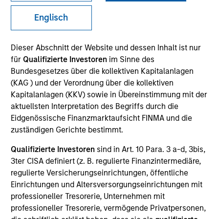
Englisch
SECTOR
Dieser Abschnitt der Website und dessen Inhalt ist nur
Technology
für
Qualifizierte Investoren
im Sinne des
Bundesgesetzes über die kollektiven Kapitalanlagen
(KAG ) und der Verordnung über die kollektiven
COUNTRY
Kapitalanlagen (KKV) sowie in Übereinstimmung mit der
United States
aktuellsten Interpretation des Begriffs durch die
Eidgenössische Finanzmarktaufsicht FINMA und die
zuständigen Gerichte bestimmt.
Qualifizierte Investoren
sind in Art. 10 Para. 3 a-d, 3bis,
Invested on
3ter CISA definiert (z. B. regulierte Finanzintermediäre,
Dec 2016
regulierte Versicherungseinrichtungen, öffentliche
Einrichtungen und Altersversorgungseinrichtungen mit
Transaction Type
professioneller Tresorerie, Unternehmen mit
Senior Secured
professioneller Tresorerie, vermögende Privatpersonen,