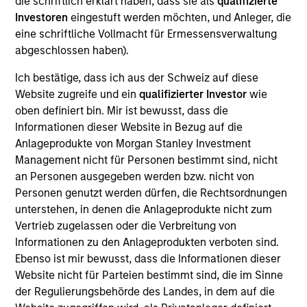
die schriftlich erklärt haben, dass sie als
qualifizierte
Realization Date
Investoren
eingestuft werden möchten, und Anleger, die
Aug 2018
eine schriftliche Vollmacht für Ermessensverwaltung
abgeschlossen haben).
Exit Type
Strategic Purchase
Ich bestätige, dass ich aus der Schweiz auf diese
Website zugreife und ein
qualifizierter Investor
wie
Provider of cloud-managed enterprise WiFi solutions to
oben definiert bin. Mir ist bewusst, dass die
large- and medium-sized enterprises, higher education and
Informationen dieser Website in Bezug auf die
primary schools.
Anlageprodukte von Morgan Stanley Investment
Management nicht für Personen bestimmt sind, nicht
View Site
an Personen ausgegeben werden bzw. nicht von
Personen genutzt werden dürfen, die Rechtsordnungen
Investment Team
unterstehen, in denen die Anlageprodukte nicht zum
Morgan Stanley Expansion Capital
Vertrieb zugelassen oder die Verbreitung von
Informationen zu den Anlageprodukten verboten sind.
Ebenso ist mir bewusst, dass die Informationen dieser
Website nicht für Parteien bestimmt sind, die im Sinne
der Regulierungsbehörde des Landes, in dem auf die