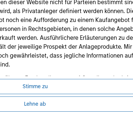
nen dieser Website nicht für Parteien bestimmt si
ird, als Privatanleger definiert werden können. Di
ley
t noch eine Aufforderung zu einem Kaufangebot f
ley Careers
ersonen in Rechtsgebieten, in denen solche Angeb
kauft werden. Ausführlichere Erläuterungen zu de
ält der jeweilige Prospekt der Anlageprodukte. Mir
 gewährleistet, dass jegliche Informationen auf 
ind.
rwähnten Fonds sollten nur auf Grundlage der Info
Stimme zu
icht enthalten sind („Angebotsunterlagen”).
ren, da in diesen bestimmte gesetzliche und
onen entsprechen nach bestem Wissen von Morgan
tung von Informationen zu den Anlageprodukten
Lehne ab
walten lassen) den Tatsachen und es wurde nichts
rgan Stanley Investment Management und seine v
 unter Umständen nicht in allen
en noch für Fehler oder Auslassungen durch Dritte.
zelheiten können aus unseren