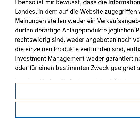
Ebenso ist mir bewusst, dass die Informatio
Landes, in dem auf die Website zugegriffen w
Morgan Stan
Meinungen stellen weder ein Verkaufsangebo
Morgan Stan
dürfen derartige Anlageprodukte jeglichen P
rechtswidrig sind, weder angeboten noch ver
die einzelnen Produkte verbunden sind, enth
Investment Management weder garantiert noch
oder für einen bestimmten Zweck geeignet s
Anträge für Anteile in den auf der Website e
Dieses Dokument ist ein Marketingdokument.
Verkaufsprospekt, Jahres- und Halbjahresber
Nutzer müssen die Nutzungsbedingungen lesen und akzeptie
Die auf der Website dargelegten Informati
regulatorische Auflagen enthalten sind, die für die Verbrei
von Morgan Stanley Investment Management gelten.
(das hierbei alle angemessene Sorgfalt hat 
dieser Informationen auswirken könnte. Mo
Die auf dieser Website beschriebenen Dienstleistungen sind
weder für die Richtigkeit dieser Information
Rechtsgebieten oder für alle Kunden verfügbar. Weitere Ein