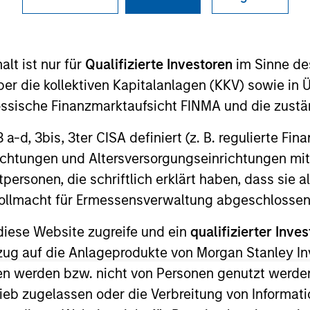
I
on Type
Realization Date
M
w-On
Jan 1997
lt ist nur für
Qualifizierte Investoren
im Sinne de
tal management services. Acquired by HCR
er die kollektiven Kapitalanlagen (KKV) sowie in 
nössische Finanzmarktaufsicht FINMA und die zust
 3 a-d, 3bis, 3ter CISA definiert (z. B. regulierte Fi
richtungen und Altersversorgungseinrichtungen mit
personen, die schriftlich erklärt haben, dass sie a
 for informational and educational purposes only. There is no 
ed holdings), or will perform well in the future (for current ho
e Vollmacht für Ermessensverwaltung abgeschlossen
 owners. The information on this website has not been authori
 here, you agree that you are navigating to a third party site.
diese Website zugreife und ein
qualifizierter Inves
any hyperlink is not and does not imply any endorsement, appro
ed in any hyperlinked site. In no event shall we be responsible
ezug auf die Anlageprodukte von Morgan Stanley 
n werden bzw. nicht von Personen genutzt werden
ieb zugelassen oder die Verbreitung von Informat