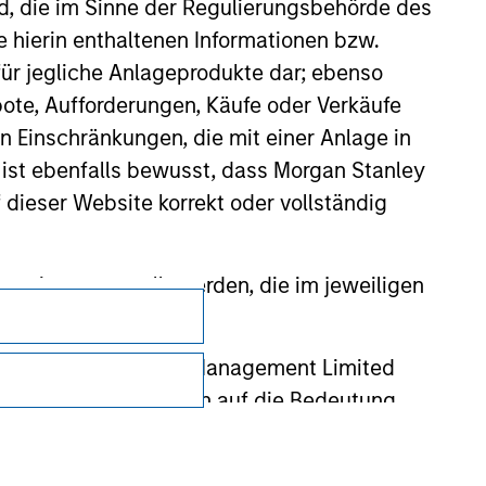
nd, die im Sinne der Regulierungsbehörde des
e hierin enthaltenen Informationen bzw.
ür jegliche Anlageprodukte dar; ebenso
ote, Aufforderungen, Käufe oder Verkäufe
n Einschränkungen, die mit einer Anlage in
 ist ebenfalls bewusst, dass Morgan Stanley
dieser Website korrekt oder vollständig
rmationen gestellt werden, die im jeweiligen
Datenschutz
Your Privacy Choices
 Stanley Investment Management Limited
 ausgelassen, das sich auf die Bedeutung
Nutzungsbedingungen
erbundenen Unternehmen haften jedoch