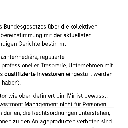
nvestment Team
organ Stanley Expansion Capital
s Bundesgesetzes über die kollektiven
Übereinstimmung mit der aktuellsten
ändigen Gerichte bestimmt.
nanzintermediäre, regulierte
 professioneller Tresorerie, Unternehmen mit
ls
qualifizierte Investoren
eingestuft werden
guarantee that the investment mentioned
ldings). The trademarks and service marks
 haben).
zed, sponsored, or otherwise approved by
 We are providing these hyperlinks to you
tor
wie oben definiert bin. Mir ist bewusst,
val, investigation, verification or
 for the information contained on the site
Investment Management nicht für Personen
 dürfen, die Rechtsordnungen unterstehen,
ionen zu den Anlageprodukten verboten sind.