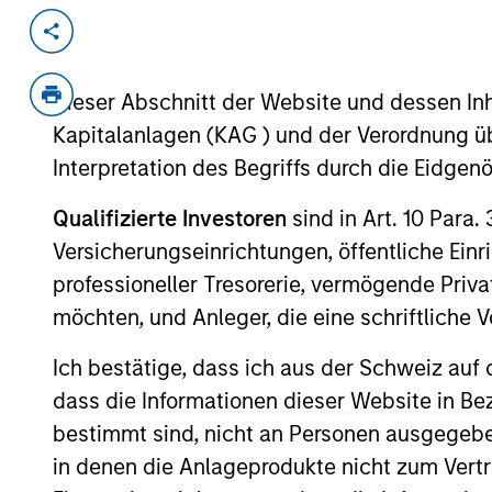
Invested on
Transacti
Nov 1995
Follo
Dieser Abschnitt der Website und dessen Inha
Milestone provides sub-acute hospi
Kapitalanlagen (KAG ) und der Verordnung üb
ManorCare.
Interpretation des Begriffs durch die Eidge
View Site
Qualifizierte Investoren
sind in Art. 10 Para.
Versicherungseinrichtungen, öffentliche Ein
professioneller Tresorerie, vermögende Privat
As of July 25, 2025. The above is provided
resulted in positive performance (for realiz
möchten, und Anleger, die eine schriftlich
above are the property of their respective
such owners. By clicking on any links shown
Ich bestätige, dass ich aus der Schweiz auf 
only as a convenience and the inclusion of 
monitoring by us of any information contain
dass die Informationen dieser Website in B
or your use of such site.
bestimmt sind, nicht an Personen ausgegebe
in denen die Anlageprodukte nicht zum Vertr