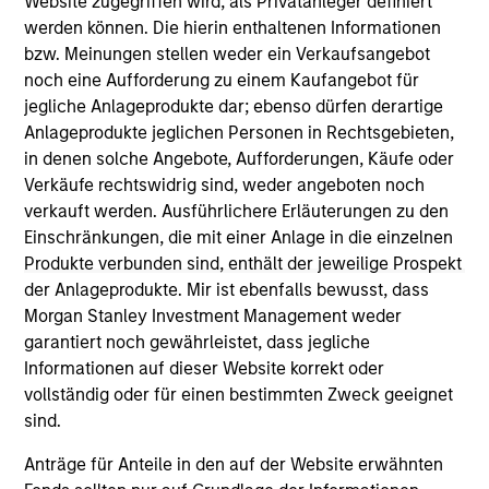
Website zugegriffen wird, als Privatanleger definiert
(for realized holdings), or will perform well in the future (for
werden können. Die hierin enthaltenen Informationen
current holdings). The trademarks and service marks above
bzw. Meinungen stellen weder ein Verkaufsangebot
are the property of their respective owners. The information
noch eine Aufforderung zu einem Kaufangebot für
on this website has not been authorized, sponsored, or
otherwise approved by such owners. By clicking on any
jegliche Anlageprodukte dar; ebenso dürfen derartige
links shown here, you agree that you are navigating to a
Anlageprodukte jeglichen Personen in Rechtsgebieten,
third party site. We are providing these hyperlinks to you
in denen solche Angebote, Aufforderungen, Käufe oder
only as a convenience and the inclusion of any hyperlink is
not and does not imply any endorsement, approval,
Verkäufe rechtswidrig sind, weder angeboten noch
investigation, verification or monitoring by us of any
verkauft werden. Ausführlichere Erläuterungen zu den
information contained in any hyperlinked site. In no event
Einschränkungen, die mit einer Anlage in die einzelnen
shall we be responsible for the information contained on
Produkte verbunden sind, enthält der jeweilige Prospekt
the site or your use of such site.
der Anlageprodukte. Mir ist ebenfalls bewusst, dass
Morgan Stanley Investment Management weder
garantiert noch gewährleistet, dass jegliche
Informationen auf dieser Website korrekt oder
vollständig oder für einen bestimmten Zweck geeignet
sind.
Anträge für Anteile in den auf der Website erwähnten