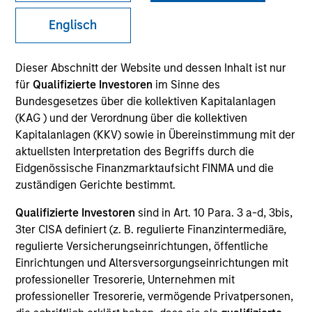
Englisch
SECTOR
Dieser Abschnitt der Website und dessen Inhalt ist nur
Services
für
Qualifizierte Investoren
im Sinne des
Bundesgesetzes über die kollektiven Kapitalanlagen
(KAG ) und der Verordnung über die kollektiven
COUNTRY
Kapitalanlagen (KKV) sowie in Übereinstimmung mit der
United States
aktuellsten Interpretation des Begriffs durch die
Eidgenössische Finanzmarktaufsicht FINMA und die
zuständigen Gerichte bestimmt.
Qualifizierte Investoren
sind in Art. 10 Para. 3 a-d, 3bis,
Invested on
3ter CISA definiert (z. B. regulierte Finanzintermediäre,
Apr 1999
regulierte Versicherungseinrichtungen, öffentliche
Einrichtungen und Altersversorgungseinrichtungen mit
Transaction Type
professioneller Tresorerie, Unternehmen mit
Follow-On
professioneller Tresorerie, vermögende Privatpersonen,