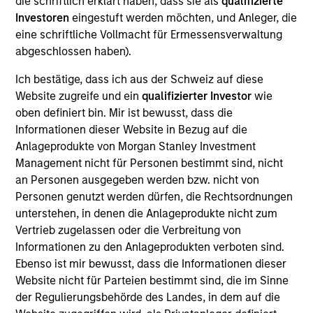
die schriftlich erklärt haben, dass sie als
qualifizierte
Realization Date
Investoren
eingestuft werden möchten, und Anleger, die
Jan 2001
eine schriftliche Vollmacht für Ermessensverwaltung
abgeschlossen haben).
Provides datacom consulting and web-based training and
support
Ich bestätige, dass ich aus der Schweiz auf diese
Website zugreife und ein
qualifizierter Investor
wie
View Site
oben definiert bin. Mir ist bewusst, dass die
Investment Team
Informationen dieser Website in Bezug auf die
Anlageprodukte von Morgan Stanley Investment
Morgan Stanley Expansion Capital
Management nicht für Personen bestimmt sind, nicht
an Personen ausgegeben werden bzw. nicht von
Personen genutzt werden dürfen, die Rechtsordnungen
unterstehen, in denen die Anlageprodukte nicht zum
Vertrieb zugelassen oder die Verbreitung von
Informationen zu den Anlageprodukten verboten sind.
Ebenso ist mir bewusst, dass die Informationen dieser
Website nicht für Parteien bestimmt sind, die im Sinne
As of July 25, 2025. The above is provided for informational
der Regulierungsbehörde des Landes, in dem auf die
and educational purposes only. There is no guarantee that
the investment mentioned resulted in positive performance