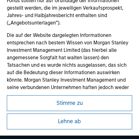
Fonds sollten nur auf Grundlage der Informationen
gestellt werden, die im jeweiligen Verkaufsprospekt,
Jahres- und Halbjahresbericht enthalten sind
(„Angebotsunterlagen”).
Die auf der Website dargelegten Informationen
entsprechen nach bestem Wissen von Morgan Stanley
Investment Management Limited (das hierbei alle
angemessene Sorgfalt hat walten lassen) den
Tatsachen und es wurde nichts ausgelassen, das sich
auf die Bedeutung dieser Informationen auswirken
Morgan Stanley
könnte. Morgan Stanley Investment Management und
seine verbundenen Unternehmen haften jedoch weder
Morgan Stanley Careers
für die Richtigkeit dieser Informationen noch für Fehler
oder Auslassungen durch Dritte.
Stimme zu
Um die Nutzung von Anlagefonds für Geldwäsche zu
Lehne ab
verhindern, gelten für im Finanzsektor tätige Personen
besondere Verpflichtungen. Vor diesem Hintergrund ist
Dieses Dokument ist ein Marketingdokument.
ein Verfahren zur Identifizierung von Fondszeichnern