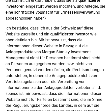
die schriftlich erklärt haben, dass sie als
qualifizierte
Realization Date
Investoren
eingestuft werden möchten, und Anleger, die
Jun 2021
eine schriftliche Vollmacht für Ermessensverwaltung
abgeschlossen haben).
Medsphere Systems Corporation is a Carlsbad, CA-
based provider of healthcare IT solutions, including
Ich bestätige, dass ich aus der Schweiz auf diese
electronic health record, practice management and
Website zugreife und ein
qualifizierter Investor
wie
revenue cycle management solutions. The company
oben definiert bin. Mir ist bewusst, dass die
serves small / medium sized inpatient, ambulatory
Informationen dieser Website in Bezug auf die
Anlageprodukte von Morgan Stanley Investment
centers and physician practices within the acute
Management nicht für Personen bestimmt sind, nicht
care, outpatient and behavioral health markets.
an Personen ausgegeben werden bzw. nicht von
View Current Employment Opportunities
Personen genutzt werden dürfen, die Rechtsordnungen
unterstehen, in denen die Anlageprodukte nicht zum
View Site
Vertrieb zugelassen oder die Verbreitung von
Investment Team
Informationen zu den Anlageprodukten verboten sind.
Morgan Stanley Expansion Capital
Ebenso ist mir bewusst, dass die Informationen dieser
Website nicht für Parteien bestimmt sind, die im Sinne
der Regulierungsbehörde des Landes, in dem auf die