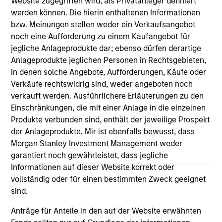
Website zugegriffen wird, als Privatanleger definiert
werden können. Die hierin enthaltenen Informationen
bzw. Meinungen stellen weder ein Verkaufsangebot
noch eine Aufforderung zu einem Kaufangebot für
jegliche Anlageprodukte dar; ebenso dürfen derartige
Anlageprodukte jeglichen Personen in Rechtsgebieten,
As of December 12, 2025. The above is provided for
informational and educational purposes only. There is no
in denen solche Angebote, Aufforderungen, Käufe oder
guarantee that the investment mentioned resulted in
Verkäufe rechtswidrig sind, weder angeboten noch
positive performance (for realized holdings), or will perform
verkauft werden. Ausführlichere Erläuterungen zu den
well in the future (for current holdings). The trademarks and
Einschränkungen, die mit einer Anlage in die einzelnen
service marks above are the property of their respective
owners. The information on this website has not been
Produkte verbunden sind, enthält der jeweilige Prospekt
authorized, sponsored, or otherwise approved by such
der Anlageprodukte. Mir ist ebenfalls bewusst, dass
owners. By clicking on any links shown here, you agree that
Morgan Stanley Investment Management weder
you are navigating to a third party site. We are providing
garantiert noch gewährleistet, dass jegliche
these hyperlinks to you only as a convenience and the
inclusion of any hyperlink is not and does not imply any
Informationen auf dieser Website korrekt oder
endorsement, approval, investigation, verification or
vollständig oder für einen bestimmten Zweck geeignet
monitoring by us of any information contained in any
sind.
hyperlinked site. In no event shall we be responsible for the
information contained on the site or your use of such site.
Anträge für Anteile in den auf der Website erwähnten