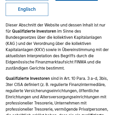
Englisch
SECTOR
Dieser Abschnitt der Website und dessen Inhalt ist nur
Healthcare
für
Qualifizierte Investoren
im Sinne des
Bundesgesetzes über die kollektiven Kapitalanlagen
(KAG ) und der Verordnung über die kollektiven
COUNTRY
Kapitalanlagen (KKV) sowie in Übereinstimmung mit der
United States
aktuellsten Interpretation des Begriffs durch die
Eidgenössische Finanzmarktaufsicht FINMA und die
zuständigen Gerichte bestimmt.
Qualifizierte Investoren
sind in Art. 10 Para. 3 a-d, 3bis,
Invested on
3ter CISA definiert (z. B. regulierte Finanzintermediäre,
Nov 2018
regulierte Versicherungseinrichtungen, öffentliche
Einrichtungen und Altersversorgungseinrichtungen mit
Transaction Type
professioneller Tresorerie, Unternehmen mit
Secured Notes
professioneller Tresorerie, vermögende Privatpersonen,