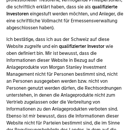
Lightbend provides an opensource platform for
die schriftlich erklärt haben, dass sie als
qualifizierte
building reactive applications for the JVM, consisting
Investoren
eingestuft werden möchten, und Anleger, die
of the Play Framework, Akka middleware and Scala
eine schriftliche Vollmacht für Ermessensverwaltung
programming langua, with additional supporting
abgeschlossen haben).
products and development tools such as the Slick
Ich bestätige, dass ich aus der Schweiz auf diese
database library for Scala and the sbt build tool.
Website zugreife und ein
qualifizierter Investor
wie
Lightbend also provides training, consulting and
oben definiert bin. Mir ist bewusst, dass die
commercial support on the platform.
Informationen dieser Website in Bezug auf die
View Current Employment Opportunities
Anlageprodukte von Morgan Stanley Investment
Management nicht für Personen bestimmt sind, nicht
View Site
an Personen ausgegeben werden bzw. nicht von
Investment Team
Personen genutzt werden dürfen, die Rechtsordnungen
unterstehen, in denen die Anlageprodukte nicht zum
Morgan Stanley Expansion Capital
Vertrieb zugelassen oder die Verbreitung von
Informationen zu den Anlageprodukten verboten sind.
Ebenso ist mir bewusst, dass die Informationen dieser
Website nicht für Parteien bestimmt sind, die im Sinne
der Regulierungsbehörde des Landes, in dem auf die