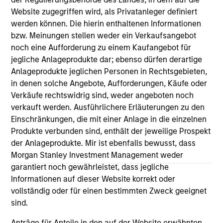
Website zugegriffen wird, als Privatanleger definiert
werden können. Die hierin enthaltenen Informationen
bzw. Meinungen stellen weder ein Verkaufsangebot
As of December 12, 2025. The above is provided for
noch eine Aufforderung zu einem Kaufangebot für
informational and educational purposes only. There is no
guarantee that the investment mentioned resulted in
jegliche Anlageprodukte dar; ebenso dürfen derartige
positive performance (for realized holdings), or will perform
Anlageprodukte jeglichen Personen in Rechtsgebieten,
well in the future (for current holdings). The trademarks and
in denen solche Angebote, Aufforderungen, Käufe oder
service marks above are the property of their respective
owners. The information on this website has not been
Verkäufe rechtswidrig sind, weder angeboten noch
authorized, sponsored, or otherwise approved by such
verkauft werden. Ausführlichere Erläuterungen zu den
owners. By clicking on any links shown here, you agree that
Einschränkungen, die mit einer Anlage in die einzelnen
you are navigating to a third party site. We are providing
Produkte verbunden sind, enthält der jeweilige Prospekt
these hyperlinks to you only as a convenience and the
inclusion of any hyperlink is not and does not imply any
der Anlageprodukte. Mir ist ebenfalls bewusst, dass
endorsement, approval, investigation, verification or
Morgan Stanley Investment Management weder
monitoring by us of any information contained in any
garantiert noch gewährleistet, dass jegliche
hyperlinked site. In no event shall we be responsible for the
Informationen auf dieser Website korrekt oder
information contained on the site or your use of such site.
vollständig oder für einen bestimmten Zweck geeignet
sind.
Anträge für Anteile in den auf der Website erwähnten