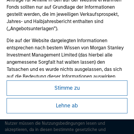
Fonds sollten nur auf Grundlage der Informationen
gestellt werden, die im jeweiligen Verkaufsprospekt,
Jahres- und Halbjahresbericht enthalten sind
(„Angebotsunterlagen”).
Die auf der Website dargelegten Informationen
entsprechen nach bestem Wissen von Morgan Stanley
Investment Management Limited (das hierbei alle
Morgan Stanley
angemessene Sorgfalt hat walten lassen) den
Tatsachen und es wurde nichts ausgelassen, das sich
Morgan Stanley Careers
auf die Bedeutung dieser Informationen auswirken
könnte. Morgan Stanley Investment Management und
Stimme zu
seine verbundenen Unternehmen haften jedoch weder
für die Richtigkeit dieser Informationen noch für Fehler
Lehne ab
oder Auslassungen durch Dritte.
Dieses Dokument ist ein Marketingdokument.
Um die Nutzung von Anlagefonds für Geldwäsche zu
Nutzer müssen die Nutzungsbedingungen lesen und
verhindern, gelten für im Finanzsektor tätige Personen
akzeptieren, da in diesen bestimmte gesetzliche und
besondere Verpflichtungen. Vor diesem Hintergrund ist