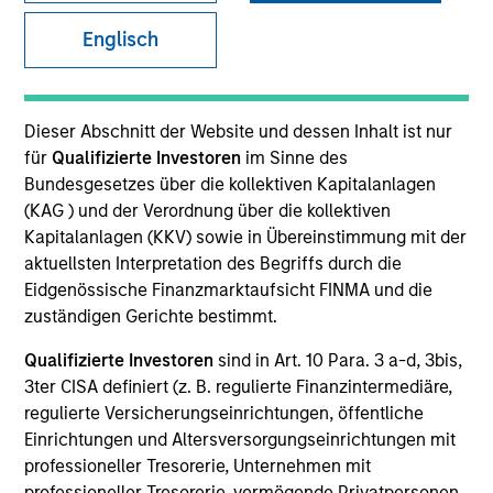
Englisch
SECTOR
Technology
Dieser Abschnitt der Website und dessen Inhalt ist nur
für
Qualifizierte Investoren
im Sinne des
Bundesgesetzes über die kollektiven Kapitalanlagen
COUNTRY
(KAG ) und der Verordnung über die kollektiven
United States
Kapitalanlagen (KKV) sowie in Übereinstimmung mit der
aktuellsten Interpretation des Begriffs durch die
Eidgenössische Finanzmarktaufsicht FINMA und die
zuständigen Gerichte bestimmt.
Invested on
Qualifizierte Investoren
sind in Art. 10 Para. 3 a-d, 3bis,
Nov 2020
3ter CISA definiert (z. B. regulierte Finanzintermediäre,
regulierte Versicherungseinrichtungen, öffentliche
Transaction Type
Einrichtungen und Altersversorgungseinrichtungen mit
Senior Secured Note
professioneller Tresorerie, Unternehmen mit
professioneller Tresorerie, vermögende Privatpersonen,