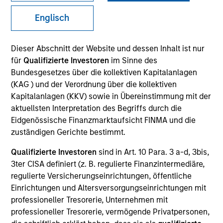
Englisch
SECTOR
Dieser Abschnitt der Website und dessen Inhalt ist nur
Healthcare
für
Qualifizierte Investoren
im Sinne des
Bundesgesetzes über die kollektiven Kapitalanlagen
(KAG ) und der Verordnung über die kollektiven
COUNTRY
Kapitalanlagen (KKV) sowie in Übereinstimmung mit der
United States
aktuellsten Interpretation des Begriffs durch die
Eidgenössische Finanzmarktaufsicht FINMA und die
zuständigen Gerichte bestimmt.
Qualifizierte Investoren
sind in Art. 10 Para. 3 a-d, 3bis,
Invested on
3ter CISA definiert (z. B. regulierte Finanzintermediäre,
Mar 1997
regulierte Versicherungseinrichtungen, öffentliche
Einrichtungen und Altersversorgungseinrichtungen mit
Transaction Type
professioneller Tresorerie, Unternehmen mit
Follow-On
professioneller Tresorerie, vermögende Privatpersonen,