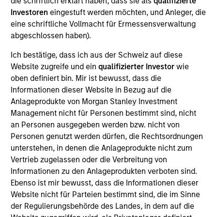
die schriftlich erklärt haben, dass sie als
qualifizierte
Realization Date
Investoren
eingestuft werden möchten, und Anleger, die
Jan 2003
eine schriftliche Vollmacht für Ermessensverwaltung
abgeschlossen haben).
Intuitive Surgical (NASDAQ:ISRG) develops minimally
invasive surgery systems.
Ich bestätige, dass ich aus der Schweiz auf diese
Website zugreife und ein
qualifizierter Investor
wie
View Site
oben definiert bin. Mir ist bewusst, dass die
Investment Team
Informationen dieser Website in Bezug auf die
Anlageprodukte von Morgan Stanley Investment
Morgan Stanley Expansion Capital
Management nicht für Personen bestimmt sind, nicht
an Personen ausgegeben werden bzw. nicht von
Personen genutzt werden dürfen, die Rechtsordnungen
unterstehen, in denen die Anlageprodukte nicht zum
Vertrieb zugelassen oder die Verbreitung von
Informationen zu den Anlageprodukten verboten sind.
Ebenso ist mir bewusst, dass die Informationen dieser
Website nicht für Parteien bestimmt sind, die im Sinne
As of July 25, 2025. The above is provided for informational
der Regulierungsbehörde des Landes, in dem auf die
and educational purposes only. There is no guarantee that
the investment mentioned resulted in positive performance