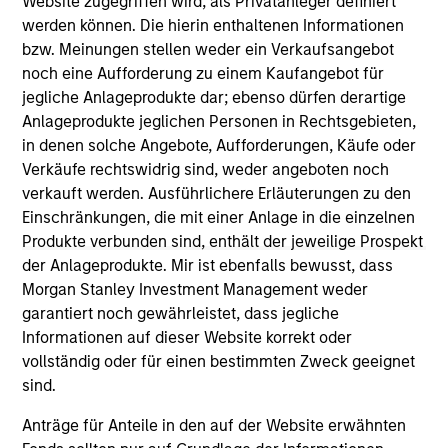
Website zugegriffen wird, als Privatanleger definiert
(for realized holdings), or will perform well in the future (for
werden können. Die hierin enthaltenen Informationen
current holdings). The trademarks and service marks above
bzw. Meinungen stellen weder ein Verkaufsangebot
are the property of their respective owners. The information
noch eine Aufforderung zu einem Kaufangebot für
on this website has not been authorized, sponsored, or
otherwise approved by such owners. By clicking on any
jegliche Anlageprodukte dar; ebenso dürfen derartige
links shown here, you agree that you are navigating to a
Anlageprodukte jeglichen Personen in Rechtsgebieten,
third party site. We are providing these hyperlinks to you
in denen solche Angebote, Aufforderungen, Käufe oder
only as a convenience and the inclusion of any hyperlink is
not and does not imply any endorsement, approval,
Verkäufe rechtswidrig sind, weder angeboten noch
investigation, verification or monitoring by us of any
verkauft werden. Ausführlichere Erläuterungen zu den
information contained in any hyperlinked site. In no event
Einschränkungen, die mit einer Anlage in die einzelnen
shall we be responsible for the information contained on
Produkte verbunden sind, enthält der jeweilige Prospekt
the site or your use of such site.
der Anlageprodukte. Mir ist ebenfalls bewusst, dass
Morgan Stanley Investment Management weder
garantiert noch gewährleistet, dass jegliche
Informationen auf dieser Website korrekt oder
vollständig oder für einen bestimmten Zweck geeignet
sind.
Anträge für Anteile in den auf der Website erwähnten