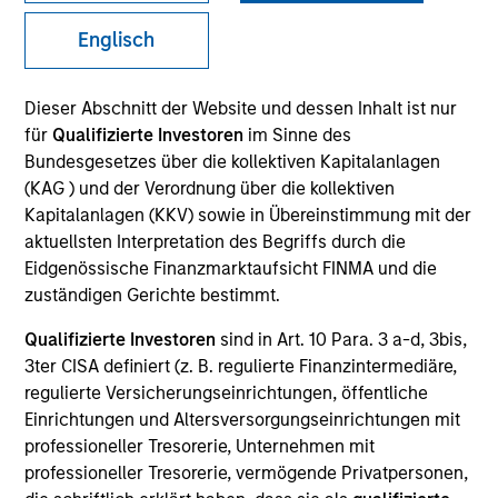
Englisch
Dieser Abschnitt der Website und dessen Inhalt ist nur
für
Qualifizierte Investoren
im Sinne des
SECTOR
Technology
Bundesgesetzes über die kollektiven Kapitalanlagen
(KAG ) und der Verordnung über die kollektiven
Kapitalanlagen (KKV) sowie in Übereinstimmung mit der
aktuellsten Interpretation des Begriffs durch die
COUNTRY
United States
Eidgenössische Finanzmarktaufsicht FINMA und die
zuständigen Gerichte bestimmt.
Qualifizierte Investoren
sind in Art. 10 Para. 3 a-d, 3bis,
3ter CISA definiert (z. B. regulierte Finanzintermediäre,
regulierte Versicherungseinrichtungen, öffentliche
Invested on
Jan 1999
Einrichtungen und Altersversorgungseinrichtungen mit
professioneller Tresorerie, Unternehmen mit
professioneller Tresorerie, vermögende Privatpersonen,
Transaction Type