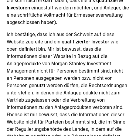
die schriftlich erklärt haben, dass sie als
qualifizierte
Follow-On
Investoren
eingestuft werden möchten, und Anleger, die
eine schriftliche Vollmacht für Ermessensverwaltung
Realization Date
abgeschlossen haben).
Jan 2012
Ich bestätige, dass ich aus der Schweiz auf diese
Internap (NASDAQ:INAP) provides internet connectivity
Website zugreife und ein
qualifizierter Investor
wie
services.
oben definiert bin. Mir ist bewusst, dass die
View Site
Informationen dieser Website in Bezug auf die
Anlageprodukte von Morgan Stanley Investment
Investment Team
Management nicht für Personen bestimmt sind, nicht
Morgan Stanley Expansion Capital
an Personen ausgegeben werden bzw. nicht von
Personen genutzt werden dürfen, die Rechtsordnungen
unterstehen, in denen die Anlageprodukte nicht zum
Vertrieb zugelassen oder die Verbreitung von
Informationen zu den Anlageprodukten verboten sind.
Ebenso ist mir bewusst, dass die Informationen dieser
Website nicht für Parteien bestimmt sind, die im Sinne
der Regulierungsbehörde des Landes, in dem auf die
As of July 25, 2025. The above is provided for informational