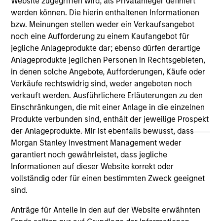
Website zugegriffen wird, als Privatanleger definiert
and educational purposes only. There is no guarantee that
werden können. Die hierin enthaltenen Informationen
the investment mentioned resulted in positive performance
bzw. Meinungen stellen weder ein Verkaufsangebot
(for realized holdings), or will perform well in the future (for
noch eine Aufforderung zu einem Kaufangebot für
current holdings). The trademarks and service marks above
are the property of their respective owners. The information
jegliche Anlageprodukte dar; ebenso dürfen derartige
on this website has not been authorized, sponsored, or
Anlageprodukte jeglichen Personen in Rechtsgebieten,
otherwise approved by such owners. By clicking on any
in denen solche Angebote, Aufforderungen, Käufe oder
links shown here, you agree that you are navigating to a
Verkäufe rechtswidrig sind, weder angeboten noch
third party site. We are providing these hyperlinks to you
only as a convenience and the inclusion of any hyperlink is
verkauft werden. Ausführlichere Erläuterungen zu den
not and does not imply any endorsement, approval,
Einschränkungen, die mit einer Anlage in die einzelnen
investigation, verification or monitoring by us of any
Produkte verbunden sind, enthält der jeweilige Prospekt
information contained in any hyperlinked site. In no event
shall we be responsible for the information contained on
der Anlageprodukte. Mir ist ebenfalls bewusst, dass
the site or your use of such site.
Morgan Stanley Investment Management weder
garantiert noch gewährleistet, dass jegliche
Informationen auf dieser Website korrekt oder
vollständig oder für einen bestimmten Zweck geeignet
sind.
Anträge für Anteile in den auf der Website erwähnten