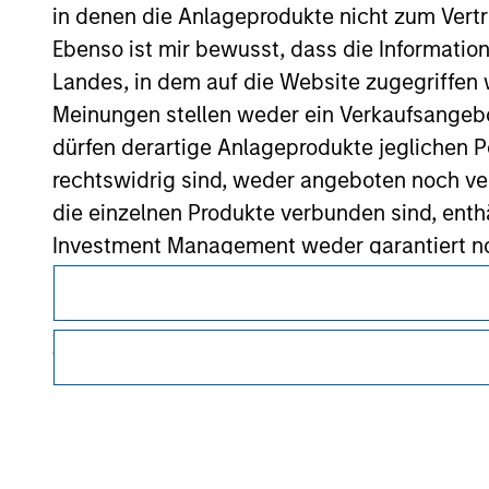
in denen die Anlageprodukte nicht zum Vertr
Morgan Stan
Ebenso ist mir bewusst, dass die Informatio
Morgan Stan
Landes, in dem auf die Website zugegriffen w
Meinungen stellen weder ein Verkaufsangebo
dürfen derartige Anlageprodukte jeglichen P
rechtswidrig sind, weder angeboten noch ver
die einzelnen Produkte verbunden sind, enth
Investment Management weder garantiert noch
Dieses Dokument ist ein Marketingdokument.
oder für einen bestimmten Zweck geeignet s
Nutzer müssen die Nutzungsbedingungen lesen und akzeptie
Anträge für Anteile in den auf der Website e
regulatorische Auflagen enthalten sind, die für die Verbrei
Verkaufsprospekt, Jahres- und Halbjahresber
von Morgan Stanley Investment Management gelten.
Die auf der Website dargelegten Informati
Die auf dieser Website beschriebenen Dienstleistungen sind
Rechtsgebieten oder für alle Kunden verfügbar. Weitere Ein
(das hierbei alle angemessene Sorgfalt hat 
Nutzungsbedingungen entnommen werden.
dieser Informationen auswirken könnte. Mo