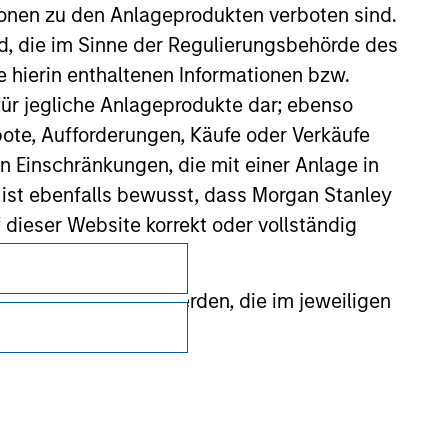
ionen zu den Anlageprodukten verboten sind.
nd, die im Sinne der Regulierungsbehörde des
e hierin enthaltenen Informationen bzw.
ür jegliche Anlageprodukte dar; ebenso
ote, Aufforderungen, Käufe oder Verkäufe
n Einschränkungen, die mit einer Anlage in
 ist ebenfalls bewusst, dass Morgan Stanley
dieser Website korrekt oder vollständig
Datenschutz
Your Privacy Choices
rmationen gestellt werden, die im jeweiligen
Nutzungsbedingungen
 Stanley Investment Management Limited
 ausgelassen, das sich auf die Bedeutung
erbundenen Unternehmen haften jedoch