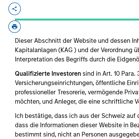
Invested on
Transacti
Jan 1998
Follo
IntegraMed America (NASDAQ:INMD) is 
Dieser Abschnitt der Website und dessen Inha
View Site
Kapitalanlagen (KAG ) und der Verordnung üb
Interpretation des Begriffs durch die Eidge
As of July 25, 2025. The above is provided
Qualifizierte Investoren
sind in Art. 10 Para.
resulted in positive performance (for realiz
Versicherungseinrichtungen, öffentliche Ein
above are the property of their respective
such owners. By clicking on any links shown
professioneller Tresorerie, vermögende Privat
only as a convenience and the inclusion of 
möchten, und Anleger, die eine schriftlich
monitoring by us of any information contain
or your use of such site.
Ich bestätige, dass ich aus der Schweiz auf 
dass die Informationen dieser Website in B
bestimmt sind, nicht an Personen ausgegebe