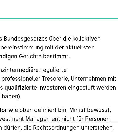
nvestment Team
organ Stanley Expansion Capital
s Bundesgesetzes über die kollektiven
Übereinstimmung mit der aktuellsten
ändigen Gerichte bestimmt.
guarantee that the investment mentioned
nanzintermediäre, regulierte
ldings). The trademarks and service marks
 professioneller Tresorerie, Unternehmen mit
zed, sponsored, or otherwise approved by
 We are providing these hyperlinks to you
ls
qualifizierte Investoren
eingestuft werden
val, investigation, verification or
 haben).
 for the information contained on the site
tor
wie oben definiert bin. Mir ist bewusst,
Investment Management nicht für Personen
 dürfen, die Rechtsordnungen unterstehen,