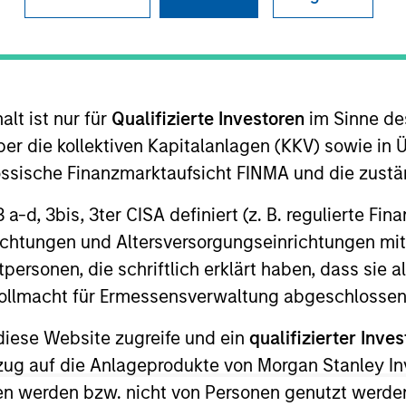
I
on Type
Realization Date
M
w-On
Jan 2001
a leading provider of infertility services.
lt ist nur für
Qualifizierte Investoren
im Sinne de
er die kollektiven Kapitalanlagen (KKV) sowie in 
nössische Finanzmarktaufsicht FINMA und die zust
 for informational and educational purposes only. There is no 
 3 a-d, 3bis, 3ter CISA definiert (z. B. regulierte Fi
ed holdings), or will perform well in the future (for current ho
richtungen und Altersversorgungseinrichtungen mit
 owners. The information on this website has not been authori
 here, you agree that you are navigating to a third party site.
personen, die schriftlich erklärt haben, dass sie a
any hyperlink is not and does not imply any endorsement, appro
e Vollmacht für Ermessensverwaltung abgeschlossen
ed in any hyperlinked site. In no event shall we be responsible
diese Website zugreife und ein
qualifizierter Inves
ezug auf die Anlageprodukte von Morgan Stanley 
n werden bzw. nicht von Personen genutzt werden