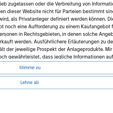
ieb zugelassen oder die Verbreitung von Informat
ley
nen dieser Website nicht für Parteien bestimmt si
ley Careers
ird, als Privatanleger definiert werden können. Di
t noch eine Aufforderung zu einem Kaufangebot f
ersonen in Rechtsgebieten, in denen solche Angeb
kauft werden. Ausführlichere Erläuterungen zu de
ält der jeweilige Prospekt der Anlageprodukte. Mir
 gewährleistet, dass jegliche Informationen auf 
ind.
Stimme zu
ren, da in diesen bestimmte gesetzliche und
rwähnten Fonds sollten nur auf Grundlage der Info
tung von Informationen zu den Anlageprodukten
Lehne ab
icht enthalten sind („Angebotsunterlagen”).
onen entsprechen nach bestem Wissen von Morgan
 unter Umständen nicht in allen
zelheiten können aus unseren
walten lassen) den Tatsachen und es wurde nichts
rgan Stanley Investment Management und seine v