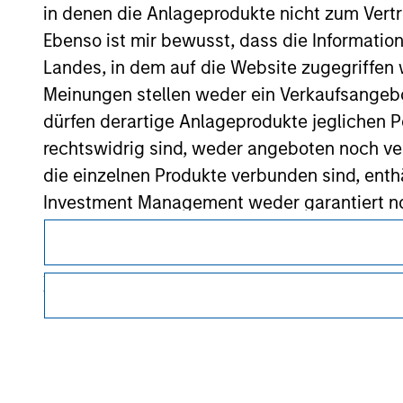
in denen die Anlageprodukte nicht zum Vertr
Morgan Stan
Ebenso ist mir bewusst, dass die Informatio
Morgan Stan
Landes, in dem auf die Website zugegriffen w
Meinungen stellen weder ein Verkaufsangebo
dürfen derartige Anlageprodukte jeglichen P
rechtswidrig sind, weder angeboten noch ver
die einzelnen Produkte verbunden sind, enth
Investment Management weder garantiert noch
Dieses Dokument ist ein Marketingdokument.
oder für einen bestimmten Zweck geeignet s
Nutzer müssen die Nutzungsbedingungen lesen und akzeptie
Anträge für Anteile in den auf der Website e
regulatorische Auflagen enthalten sind, die für die Verbrei
Verkaufsprospekt, Jahres- und Halbjahresber
von Morgan Stanley Investment Management gelten.
Die auf der Website dargelegten Informati
Die auf dieser Website beschriebenen Dienstleistungen sind
Rechtsgebieten oder für alle Kunden verfügbar. Weitere Ein
(das hierbei alle angemessene Sorgfalt hat 
Nutzungsbedingungen entnommen werden.
dieser Informationen auswirken könnte. Mo