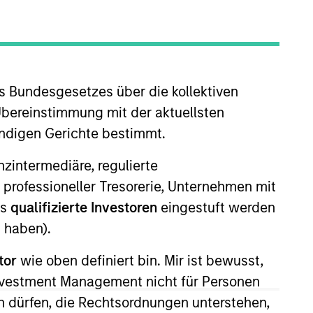
nvestment Team
organ Stanley Expansion Capital
s Bundesgesetzes über die kollektiven
Übereinstimmung mit der aktuellsten
ändigen Gerichte bestimmt.
guarantee that the investment mentioned
nanzintermediäre, regulierte
ldings). The trademarks and service marks
 professioneller Tresorerie, Unternehmen mit
zed, sponsored, or otherwise approved by
 We are providing these hyperlinks to you
ls
qualifizierte Investoren
eingestuft werden
val, investigation, verification or
 haben).
 for the information contained on the site
tor
wie oben definiert bin. Mir ist bewusst,
Investment Management nicht für Personen
 dürfen, die Rechtsordnungen unterstehen,