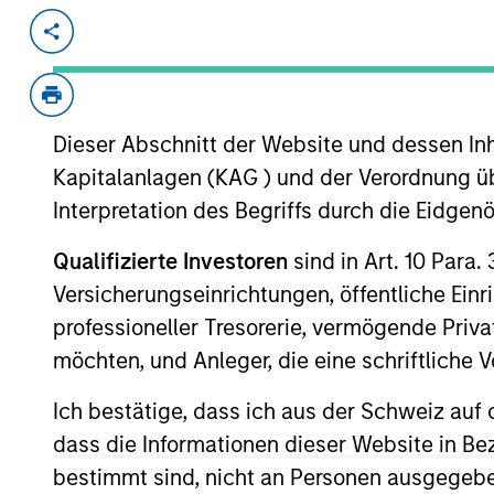
Invested on
Transacti
Feb 2012
First
Instit
Dieser Abschnitt der Website und dessen Inha
Global Custom Commerce, Inc. is the
customized window coverings such a
Kapitalanlagen (KAG ) und der Verordnung üb
Interpretation des Begriffs durch die Eidge
As of July 25, 2025. The above is provided
Qualifizierte Investoren
sind in Art. 10 Para.
resulted in positive performance (for realiz
Versicherungseinrichtungen, öffentliche Ein
above are the property of their respective
such owners. By clicking on any links shown
professioneller Tresorerie, vermögende Privat
only as a convenience and the inclusion of 
möchten, und Anleger, die eine schriftlich
monitoring by us of any information contain
or your use of such site.
Ich bestätige, dass ich aus der Schweiz auf 
dass die Informationen dieser Website in B
bestimmt sind, nicht an Personen ausgegebe