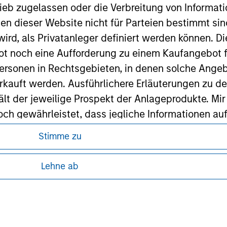
ieb zugelassen oder die Verbreitung von Informat
ley
nen dieser Website nicht für Parteien bestimmt si
ley Careers
ird, als Privatanleger definiert werden können. Di
t noch eine Aufforderung zu einem Kaufangebot f
ersonen in Rechtsgebieten, in denen solche Angeb
kauft werden. Ausführlichere Erläuterungen zu de
ält der jeweilige Prospekt der Anlageprodukte. Mir
 gewährleistet, dass jegliche Informationen auf 
ind.
Stimme zu
ren, da in diesen bestimmte gesetzliche und
rwähnten Fonds sollten nur auf Grundlage der Info
tung von Informationen zu den Anlageprodukten
Lehne ab
icht enthalten sind („Angebotsunterlagen”).
onen entsprechen nach bestem Wissen von Morgan
 unter Umständen nicht in allen
zelheiten können aus unseren
walten lassen) den Tatsachen und es wurde nichts
rgan Stanley Investment Management und seine v