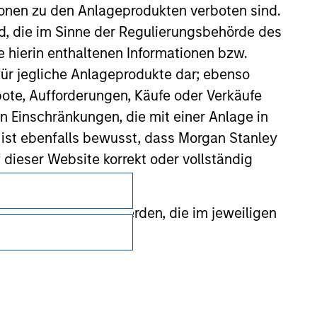
ionen zu den Anlageprodukten verboten sind.
nd, die im Sinne der Regulierungsbehörde des
e hierin enthaltenen Informationen bzw.
ür jegliche Anlageprodukte dar; ebenso
ote, Aufforderungen, Käufe oder Verkäufe
n Einschränkungen, die mit einer Anlage in
 ist ebenfalls bewusst, dass Morgan Stanley
dieser Website korrekt oder vollständig
Datenschutz
rmationen gestellt werden, die im jeweiligen
Your Privacy Choices
Nutzungsbedingungen
 Stanley Investment Management Limited
 ausgelassen, das sich auf die Bedeutung
erbundenen Unternehmen haften jedoch