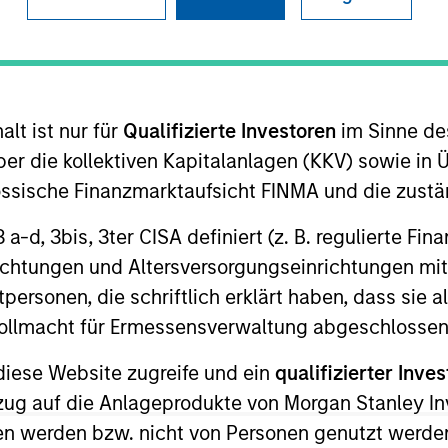
I
on Type
Realization Date
M
Jan 2014
utional
lt ist nur für
Qualifizierte Investoren
im Sinne de
 largest North American online retailer of
s blinds, shades, draperies and wallpaper.
er die kollektiven Kapitalanlagen (KKV) sowie in 
nössische Finanzmarktaufsicht FINMA und die zust
 for informational and educational purposes only. There is no 
 3 a-d, 3bis, 3ter CISA definiert (z. B. regulierte Fi
ed holdings), or will perform well in the future (for current ho
richtungen und Altersversorgungseinrichtungen mit
 owners. The information on this website has not been authori
 here, you agree that you are navigating to a third party site.
personen, die schriftlich erklärt haben, dass sie a
any hyperlink is not and does not imply any endorsement, appro
e Vollmacht für Ermessensverwaltung abgeschlossen
ed in any hyperlinked site. In no event shall we be responsible
diese Website zugreife und ein
qualifizierter Inves
ezug auf die Anlageprodukte von Morgan Stanley 
n werden bzw. nicht von Personen genutzt werden