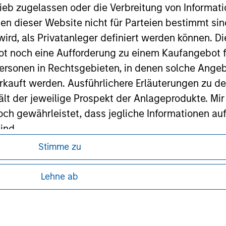
ieb zugelassen oder die Verbreitung von Informat
nen dieser Website nicht für Parteien bestimmt si
ley
ird, als Privatanleger definiert werden können. Di
ley Careers
t noch eine Aufforderung zu einem Kaufangebot f
ersonen in Rechtsgebieten, in denen solche Angeb
kauft werden. Ausführlichere Erläuterungen zu de
ält der jeweilige Prospekt der Anlageprodukte. Mir
 gewährleistet, dass jegliche Informationen auf 
ind.
Stimme zu
rwähnten Fonds sollten nur auf Grundlage der Info
ren, da in diesen bestimmte gesetzliche und
icht enthalten sind („Angebotsunterlagen”).
tung von Informationen zu den Anlageprodukten
Lehne ab
onen entsprechen nach bestem Wissen von Morgan
 unter Umständen nicht in allen
walten lassen) den Tatsachen und es wurde nichts
zelheiten können aus unseren
rgan Stanley Investment Management und seine v