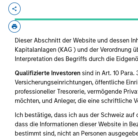
Invested on
Transacti
Apr 1997
Follo
FormFactor (NASDAQ:FORM) develops 
semiconductor industry.
Dieser Abschnitt der Website und dessen Inha
Kapitalanlagen (KAG ) und der Verordnung üb
View Site
Interpretation des Begriffs durch die Eidge
Qualifizierte Investoren
sind in Art. 10 Para.
As of July 25, 2025. The above is provided
Versicherungseinrichtungen, öffentliche Ein
resulted in positive performance (for realiz
professioneller Tresorerie, vermögende Privat
above are the property of their respective
such owners. By clicking on any links shown
möchten, und Anleger, die eine schriftlich
only as a convenience and the inclusion of 
monitoring by us of any information contain
Ich bestätige, dass ich aus der Schweiz auf 
or your use of such site.
dass die Informationen dieser Website in B
bestimmt sind, nicht an Personen ausgegebe