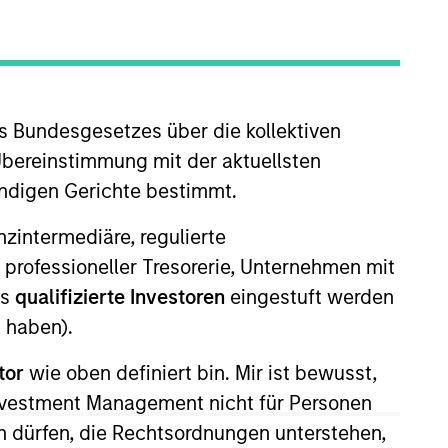
nvestment Team
organ Stanley Expansion Capital
s Bundesgesetzes über die kollektiven
Übereinstimmung mit der aktuellsten
ändigen Gerichte bestimmt.
nanzintermediäre, regulierte
guarantee that the investment mentioned
 professioneller Tresorerie, Unternehmen mit
ldings). The trademarks and service marks
ls
qualifizierte Investoren
eingestuft werden
zed, sponsored, or otherwise approved by
 We are providing these hyperlinks to you
 haben).
val, investigation, verification or
 for the information contained on the site
tor
wie oben definiert bin. Mir ist bewusst,
Investment Management nicht für Personen
 dürfen, die Rechtsordnungen unterstehen,