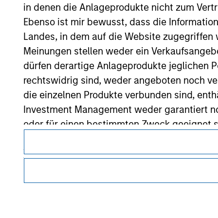
in denen die Anlageprodukte nicht zum Vertr
Ebenso ist mir bewusst, dass die Informatio
Morgan Stan
Landes, in dem auf die Website zugegriffen w
Morgan Stan
Meinungen stellen weder ein Verkaufsangebo
dürfen derartige Anlageprodukte jeglichen P
rechtswidrig sind, weder angeboten noch ver
die einzelnen Produkte verbunden sind, enth
Investment Management weder garantiert noch
oder für einen bestimmten Zweck geeignet s
Dieses Dokument ist ein Marketingdokument.
Anträge für Anteile in den auf der Website e
Nutzer müssen die Nutzungsbedingungen lesen und akzeptie
Verkaufsprospekt, Jahres- und Halbjahresber
regulatorische Auflagen enthalten sind, die für die Verbrei
von Morgan Stanley Investment Management gelten.
Die auf der Website dargelegten Informati
Die auf dieser Website beschriebenen Dienstleistungen sind
(das hierbei alle angemessene Sorgfalt hat 
Rechtsgebieten oder für alle Kunden verfügbar. Weitere Ein
dieser Informationen auswirken könnte. Mo