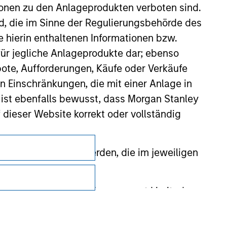
ionen zu den Anlageprodukten verboten sind.
nd, die im Sinne der Regulierungsbehörde des
e hierin enthaltenen Informationen bzw.
ür jegliche Anlageprodukte dar; ebenso
ote, Aufforderungen, Käufe oder Verkäufe
n Einschränkungen, die mit einer Anlage in
 ist ebenfalls bewusst, dass Morgan Stanley
dieser Website korrekt oder vollständig
Datenschutz
rmationen gestellt werden, die im jeweiligen
Your Privacy Choices
Nutzungsbedingungen
 Stanley Investment Management Limited
 ausgelassen, das sich auf die Bedeutung
erbundenen Unternehmen haften jedoch