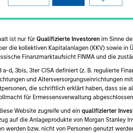
I
on Type
Realization Date
M
w-On
Jan 2004
wafer-level test and packaging solutions for the
lt ist nur für
Qualifizierte Investoren
im Sinne de
er die kollektiven Kapitalanlagen (KKV) sowie in 
nössische Finanzmarktaufsicht FINMA und die zust
 3 a-d, 3bis, 3ter CISA definiert (z. B. regulierte Fi
 for informational and educational purposes only. There is no 
richtungen und Altersversorgungseinrichtungen mit
ed holdings), or will perform well in the future (for current ho
personen, die schriftlich erklärt haben, dass sie a
 owners. The information on this website has not been authori
 here, you agree that you are navigating to a third party site.
e Vollmacht für Ermessensverwaltung abgeschlossen
any hyperlink is not and does not imply any endorsement, appro
ed in any hyperlinked site. In no event shall we be responsible
diese Website zugreife und ein
qualifizierter Inves
ezug auf die Anlageprodukte von Morgan Stanley 
n werden bzw. nicht von Personen genutzt werden