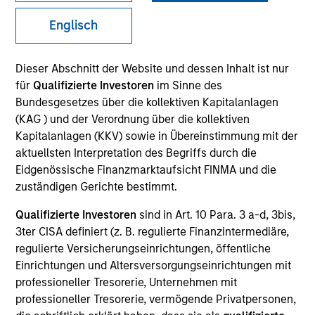
Englisch
SECTOR
Dieser Abschnitt der Website und dessen Inhalt ist nur
Technology
für
Qualifizierte Investoren
im Sinne des
Bundesgesetzes über die kollektiven Kapitalanlagen
(KAG ) und der Verordnung über die kollektiven
COUNTRY
Kapitalanlagen (KKV) sowie in Übereinstimmung mit der
United States
aktuellsten Interpretation des Begriffs durch die
Eidgenössische Finanzmarktaufsicht FINMA und die
zuständigen Gerichte bestimmt.
Qualifizierte Investoren
sind in Art. 10 Para. 3 a-d, 3bis,
Invested on
3ter CISA definiert (z. B. regulierte Finanzintermediäre,
Dec 2012
regulierte Versicherungseinrichtungen, öffentliche
Einrichtungen und Altersversorgungseinrichtungen mit
Transaction Type
professioneller Tresorerie, Unternehmen mit
First Institutional
professioneller Tresorerie, vermögende Privatpersonen,