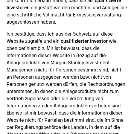
die schriftlich erklärt haben, dass sie als
qualifizierte
Software-as-a-Service (SaaS) provider of voice and text
Investoren
eingestuft werden möchten, und Anleger, die
connectivity products and solutions to small- and medium-
eine schriftliche Vollmacht für Ermessensverwaltung
sized businesses, not-for-profit organizations and political
abgeschlossen haben).
agencies.
View Current Employment Opportunities
Ich bestätige, dass ich aus der Schweiz auf diese
Website zugreife und ein
qualifizierter Investor
wie
View Site
oben definiert bin. Mir ist bewusst, dass die
Board Membership
Informationen dieser Website in Bezug auf die
Pete D. Chung
Anlageprodukte von Morgan Stanley Investment
Management nicht für Personen bestimmt sind, nicht
Investment Team
an Personen ausgegeben werden bzw. nicht von
Morgan Stanley Expansion Capital
Personen genutzt werden dürfen, die Rechtsordnungen
unterstehen, in denen die Anlageprodukte nicht zum
Vertrieb zugelassen oder die Verbreitung von
Informationen zu den Anlageprodukten verboten sind.
Ebenso ist mir bewusst, dass die Informationen dieser
Website nicht für Parteien bestimmt sind, die im Sinne
der Regulierungsbehörde des Landes, in dem auf die