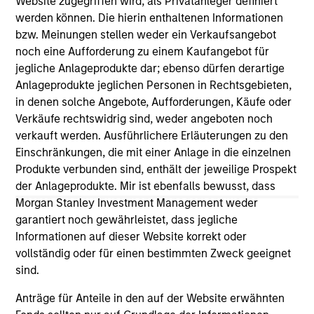
Website zugegriffen wird, als Privatanleger definiert
werden können. Die hierin enthaltenen Informationen
As of July 25, 2025. The above is provided for informational
and educational purposes only. There is no guarantee that
bzw. Meinungen stellen weder ein Verkaufsangebot
the investment mentioned resulted in positive performance
noch eine Aufforderung zu einem Kaufangebot für
(for realized holdings), or will perform well in the future (for
jegliche Anlageprodukte dar; ebenso dürfen derartige
current holdings). The trademarks and service marks above
Anlageprodukte jeglichen Personen in Rechtsgebieten,
are the property of their respective owners. The information
on this website has not been authorized, sponsored, or
in denen solche Angebote, Aufforderungen, Käufe oder
otherwise approved by such owners. By clicking on any
Verkäufe rechtswidrig sind, weder angeboten noch
links shown here, you agree that you are navigating to a
verkauft werden. Ausführlichere Erläuterungen zu den
third party site. We are providing these hyperlinks to you
only as a convenience and the inclusion of any hyperlink is
Einschränkungen, die mit einer Anlage in die einzelnen
not and does not imply any endorsement, approval,
Produkte verbunden sind, enthält der jeweilige Prospekt
investigation, verification or monitoring by us of any
der Anlageprodukte. Mir ist ebenfalls bewusst, dass
information contained in any hyperlinked site. In no event
Morgan Stanley Investment Management weder
shall we be responsible for the information contained on
the site or your use of such site.
garantiert noch gewährleistet, dass jegliche
Informationen auf dieser Website korrekt oder
vollständig oder für einen bestimmten Zweck geeignet
sind.
Anträge für Anteile in den auf der Website erwähnten