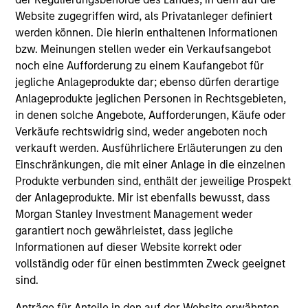
positive performance (for realized holdings), or will perform
Website zugegriffen wird, als Privatanleger definiert
well in the future (for current holdings). The trademarks and
werden können. Die hierin enthaltenen Informationen
service marks above are the property of their respective
bzw. Meinungen stellen weder ein Verkaufsangebot
owners. The information on this website has not been
authorized, sponsored, or otherwise approved by such
noch eine Aufforderung zu einem Kaufangebot für
owners. By clicking on any links shown here, you agree that
jegliche Anlageprodukte dar; ebenso dürfen derartige
you are navigating to a third party site. We are providing
Anlageprodukte jeglichen Personen in Rechtsgebieten,
these hyperlinks to you only as a convenience and the
in denen solche Angebote, Aufforderungen, Käufe oder
inclusion of any hyperlink is not and does not imply any
endorsement, approval, investigation, verification or
Verkäufe rechtswidrig sind, weder angeboten noch
monitoring by us of any information contained in any
verkauft werden. Ausführlichere Erläuterungen zu den
hyperlinked site. In no event shall we be responsible for the
Einschränkungen, die mit einer Anlage in die einzelnen
information contained on the site or your use of such site.
Produkte verbunden sind, enthält der jeweilige Prospekt
der Anlageprodukte. Mir ist ebenfalls bewusst, dass
Morgan Stanley Investment Management weder
garantiert noch gewährleistet, dass jegliche
Informationen auf dieser Website korrekt oder
vollständig oder für einen bestimmten Zweck geeignet
sind.
Anträge für Anteile in den auf der Website erwähnten