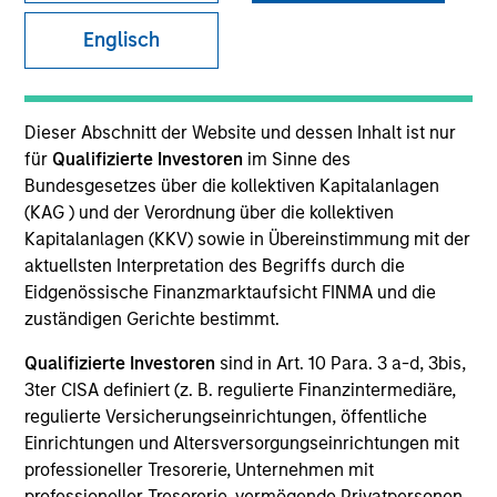
Englisch
SECTOR
Technology
Dieser Abschnitt der Website und dessen Inhalt ist nur
für
Qualifizierte Investoren
im Sinne des
Bundesgesetzes über die kollektiven Kapitalanlagen
COUNTRY
(KAG ) und der Verordnung über die kollektiven
United States
Kapitalanlagen (KKV) sowie in Übereinstimmung mit der
aktuellsten Interpretation des Begriffs durch die
Eidgenössische Finanzmarktaufsicht FINMA und die
zuständigen Gerichte bestimmt.
Invested on
Qualifizierte Investoren
sind in Art. 10 Para. 3 a-d, 3bis,
Oct 2016
3ter CISA definiert (z. B. regulierte Finanzintermediäre,
regulierte Versicherungseinrichtungen, öffentliche
Realization Date
Einrichtungen und Altersversorgungseinrichtungen mit
Jan 2018
professioneller Tresorerie, Unternehmen mit
professioneller Tresorerie, vermögende Privatpersonen,