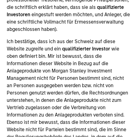
Exit Type
die schriftlich erklärt haben, dass sie als
qualifizierte
Trade Sale
Investoren
eingestuft werden möchten, und Anleger, die
eine schriftliche Vollmacht für Ermessensverwaltung
Provider of antennas and radio frequency chips to the
abgeschlossen haben).
mobile and Wi-Fi/Set-Top Box OEM market.
Ich bestätige, dass ich aus der Schweiz auf diese
View Site
Website zugreife und ein
qualifizierter Investor
wie
oben definiert bin. Mir ist bewusst, dass die
Investment Team
Informationen dieser Website in Bezug auf die
Morgan Stanley Expansion Capital
Anlageprodukte von Morgan Stanley Investment
Management nicht für Personen bestimmt sind, nicht
an Personen ausgegeben werden bzw. nicht von
Personen genutzt werden dürfen, die Rechtsordnungen
unterstehen, in denen die Anlageprodukte nicht zum
Vertrieb zugelassen oder die Verbreitung von
Informationen zu den Anlageprodukten verboten sind.
Ebenso ist mir bewusst, dass die Informationen dieser
As of December 12, 2025. The above is provided for
Website nicht für Parteien bestimmt sind, die im Sinne
informational and educational purposes only. There is no
guarantee that the investment mentioned resulted in
der Regulierungsbehörde des Landes, in dem auf die