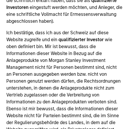
die schriftlich erklärt haben, dass sie als
qualifizierte
Realization Date
Investoren
eingestuft werden möchten, und Anleger, die
Jan 1997
eine schriftliche Vollmacht für Ermessensverwaltung
abgeschlossen haben).
Enterprise Systems develops healthcare management
software. Acquired by McKesson now McKessonHBOC,
Ich bestätige, dass ich aus der Schweiz auf diese
(NYSE:MCK).
Website zugreife und ein
qualifizierter Investor
wie
Investment Team
oben definiert bin. Mir ist bewusst, dass die
Morgan Stanley Expansion Capital
Informationen dieser Website in Bezug auf die
Anlageprodukte von Morgan Stanley Investment
Management nicht für Personen bestimmt sind, nicht
an Personen ausgegeben werden bzw. nicht von
Personen genutzt werden dürfen, die Rechtsordnungen
unterstehen, in denen die Anlageprodukte nicht zum
As of July 25, 2025. The above is provided for informational
Vertrieb zugelassen oder die Verbreitung von
and educational purposes only. There is no guarantee that
the investment mentioned resulted in positive performance
Informationen zu den Anlageprodukten verboten sind.
(for realized holdings), or will perform well in the future (for
Ebenso ist mir bewusst, dass die Informationen dieser
current holdings). The trademarks and service marks above
Website nicht für Parteien bestimmt sind, die im Sinne
are the property of their respective owners. The information
der Regulierungsbehörde des Landes, in dem auf die
on this website has not been authorized, sponsored, or
otherwise approved by such owners. By clicking on any