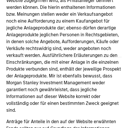
Website zugegriffen wird, als Privatanleger definiert
links shown here, you agree that you are navigating to a
werden können. Die hierin enthaltenen Informationen
third party site. We are providing these hyperlinks to you
bzw. Meinungen stellen weder ein Verkaufsangebot
only as a convenience and the inclusion of any hyperlink is
noch eine Aufforderung zu einem Kaufangebot für
not and does not imply any endorsement, approval,
investigation, verification or monitoring by us of any
jegliche Anlageprodukte dar; ebenso dürfen derartige
information contained in any hyperlinked site. In no event
Anlageprodukte jeglichen Personen in Rechtsgebieten,
shall we be responsible for the information contained on
in denen solche Angebote, Aufforderungen, Käufe oder
the site or your use of such site.
Verkäufe rechtswidrig sind, weder angeboten noch
verkauft werden. Ausführlichere Erläuterungen zu den
Einschränkungen, die mit einer Anlage in die einzelnen
Produkte verbunden sind, enthält der jeweilige Prospekt
der Anlageprodukte. Mir ist ebenfalls bewusst, dass
Morgan Stanley Investment Management weder
garantiert noch gewährleistet, dass jegliche
Informationen auf dieser Website korrekt oder
vollständig oder für einen bestimmten Zweck geeignet
sind.
Anträge für Anteile in den auf der Website erwähnten
Morgan Stanley