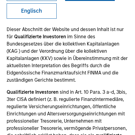
Englisch
SECTOR
Dieser Abschnitt der Website und dessen Inhalt ist nur
Healthcare
für
Qualifizierte Investoren
im Sinne des
Bundesgesetzes über die kollektiven Kapitalanlagen
(KAG ) und der Verordnung über die kollektiven
COUNTRY
Kapitalanlagen (KKV) sowie in Übereinstimmung mit der
United States
aktuellsten Interpretation des Begriffs durch die
Eidgenössische Finanzmarktaufsicht FINMA und die
zuständigen Gerichte bestimmt.
Qualifizierte Investoren
sind in Art. 10 Para. 3 a-d, 3bis,
Invested on
3ter CISA definiert (z. B. regulierte Finanzintermediäre,
Apr 1994
regulierte Versicherungseinrichtungen, öffentliche
Einrichtungen und Altersversorgungseinrichtungen mit
Transaction Type
professioneller Tresorerie, Unternehmen mit
First Institutional
professioneller Tresorerie, vermögende Privatpersonen,