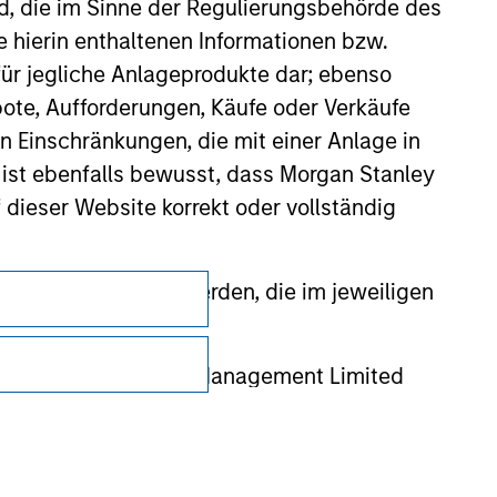
nd, die im Sinne der Regulierungsbehörde des
e hierin enthaltenen Informationen bzw.
ür jegliche Anlageprodukte dar; ebenso
ote, Aufforderungen, Käufe oder Verkäufe
n Einschränkungen, die mit einer Anlage in
 ist ebenfalls bewusst, dass Morgan Stanley
dieser Website korrekt oder vollständig
Datenschutz
rmationen gestellt werden, die im jeweiligen
Your Privacy Choices
 Stanley Investment Management Limited
Nutzungsbedingungen
 ausgelassen, das sich auf die Bedeutung
erbundenen Unternehmen haften jedoch