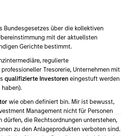
nvestment Team
organ Stanley Expansion Capital
s Bundesgesetzes über die kollektiven
Übereinstimmung mit der aktuellsten
ändigen Gerichte bestimmt.
nanzintermediäre, regulierte
 professioneller Tresorerie, Unternehmen mit
guarantee that the investment mentioned
ldings). The trademarks and service marks
ls
qualifizierte Investoren
eingestuft werden
zed, sponsored, or otherwise approved by
 haben).
 We are providing these hyperlinks to you
val, investigation, verification or
 for the information contained on the site
tor
wie oben definiert bin. Mir ist bewusst,
Investment Management nicht für Personen
 dürfen, die Rechtsordnungen unterstehen,
ionen zu den Anlageprodukten verboten sind.