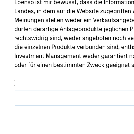
Ebenso ist mir bewusst, dass die Informatio
Morgan Stan
Landes, in dem auf die Website zugegriffen w
Morgan Stan
Meinungen stellen weder ein Verkaufsangebo
dürfen derartige Anlageprodukte jeglichen P
rechtswidrig sind, weder angeboten noch ver
die einzelnen Produkte verbunden sind, enth
Investment Management weder garantiert noch
oder für einen bestimmten Zweck geeignet s
Dieses Dokument ist ein Marketingdokument.
Anträge für Anteile in den auf der Website e
Nutzer müssen die Nutzungsbedingungen lesen und akzeptie
Verkaufsprospekt, Jahres- und Halbjahresber
regulatorische Auflagen enthalten sind, die für die Verbrei
von Morgan Stanley Investment Management gelten.
Die auf der Website dargelegten Informati
(das hierbei alle angemessene Sorgfalt hat 
Die auf dieser Website beschriebenen Dienstleistungen sind
dieser Informationen auswirken könnte. Mo
Rechtsgebieten oder für alle Kunden verfügbar. Weitere Ein
Nutzungsbedingungen entnommen werden.
weder für die Richtigkeit dieser Information