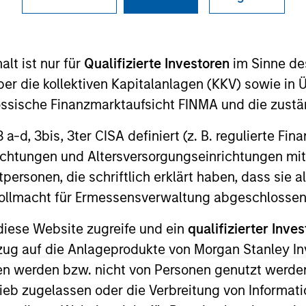
I
on Type
Realization Date
M
h Carve-
Jan 2007
lt ist nur für
Qualifizierte Investoren
im Sinne de
er die kollektiven Kapitalanlagen (KKV) sowie in 
nts for spine surgery. Acquired by Zimmer Holdings,
nössische Finanzmarktaufsicht FINMA und die zust
 3 a-d, 3bis, 3ter CISA definiert (z. B. regulierte Fi
richtungen und Altersversorgungseinrichtungen mit
 for informational and educational purposes only. There is no 
ed holdings), or will perform well in the future (for current ho
personen, die schriftlich erklärt haben, dass sie a
 owners. The information on this website has not been authori
e Vollmacht für Ermessensverwaltung abgeschlossen
 here, you agree that you are navigating to a third party site.
any hyperlink is not and does not imply any endorsement, appro
ed in any hyperlinked site. In no event shall we be responsible
diese Website zugreife und ein
qualifizierter Inves
ezug auf die Anlageprodukte von Morgan Stanley 
n werden bzw. nicht von Personen genutzt werden
ieb zugelassen oder die Verbreitung von Informat