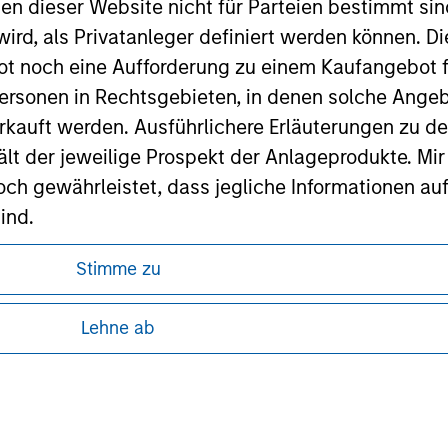
nen dieser Website nicht für Parteien bestimmt si
ley
ird, als Privatanleger definiert werden können. Di
ley Careers
t noch eine Aufforderung zu einem Kaufangebot f
ersonen in Rechtsgebieten, in denen solche Angeb
kauft werden. Ausführlichere Erläuterungen zu de
ält der jeweilige Prospekt der Anlageprodukte. Mir
 gewährleistet, dass jegliche Informationen auf 
ind.
rwähnten Fonds sollten nur auf Grundlage der Info
Stimme zu
ren, da in diesen bestimmte gesetzliche und
icht enthalten sind („Angebotsunterlagen”).
tung von Informationen zu den Anlageprodukten
Lehne ab
onen entsprechen nach bestem Wissen von Morgan
walten lassen) den Tatsachen und es wurde nichts
 unter Umständen nicht in allen
rgan Stanley Investment Management und seine v
zelheiten können aus unseren
en noch für Fehler oder Auslassungen durch Dritte.