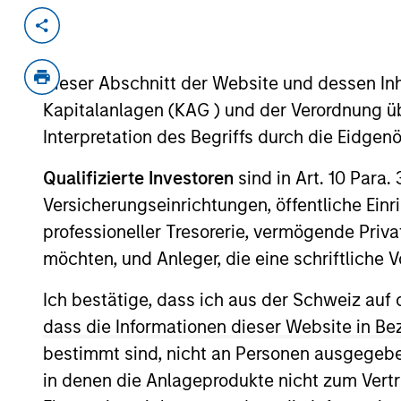
Invested on
Transacti
Aug 2000
Growt
Dieser Abschnitt der Website und dessen Inha
out
Kapitalanlagen (KAG ) und der Verordnung üb
Creates minimally invasive instrume
Interpretation des Begriffs durch die Eidge
Inc., (NYSE:ZMH).
Qualifizierte Investoren
sind in Art. 10 Para.
Versicherungseinrichtungen, öffentliche Ein
As of July 25, 2025. The above is provided
resulted in positive performance (for realiz
professioneller Tresorerie, vermögende Privat
above are the property of their respective
möchten, und Anleger, die eine schriftlich
such owners. By clicking on any links shown
only as a convenience and the inclusion of 
monitoring by us of any information contain
Ich bestätige, dass ich aus der Schweiz auf 
or your use of such site.
dass die Informationen dieser Website in B
bestimmt sind, nicht an Personen ausgegebe
in denen die Anlageprodukte nicht zum Vertr