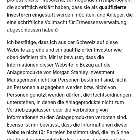
Elligo Health Research ("Elligo"), a healthcare-
die schriftlich erklärt haben, dass sie als
qualifizierte
enabling research organization powered by the
Investoren
eingestuft werden möchten, und Anleger, die
novel IntElligo Research Stack technology, uses
eine schriftliche Vollmacht für Ermessensverwaltung
electronic health records and the trusted patient
abgeschlossen haben).
and physician relationship to ensure all patients
Ich bestätige, dass ich aus der Schweiz auf diese
have access to clinical research as a care option.
Website zugreife und ein
qualifizierter Investor
wie
Elligo directly engages physicians and patients who
oben definiert bin. Mir ist bewusst, dass die
otherwise would not participate in clinical research
Informationen dieser Website in Bezug auf die
and accelerate the development of new
Anlageprodukte von Morgan Stanley Investment
pharmaceutical, biotechnology, and medical device
Management nicht für Personen bestimmt sind, nicht
and diagnostic products.
an Personen ausgegeben werden bzw. nicht von
View Current Employment Opportunities
Personen genutzt werden dürfen, die Rechtsordnungen
unterstehen, in denen die Anlageprodukte nicht zum
View Site
Vertrieb zugelassen oder die Verbreitung von
Informationen zu den Anlageprodukten verboten sind.
Board Membership
Ebenso ist mir bewusst, dass die Informationen dieser
Melissa Daniels,
Steven Cao,
Kevin Han
Website nicht für Parteien bestimmt sind, die im Sinne
der Regulierungsbehörde des Landes, in dem auf die