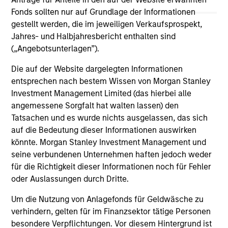
are the property of their respective owners. The information
Fonds sollten nur auf Grundlage der Informationen
on this website has not been authorized, sponsored, or
gestellt werden, die im jeweiligen Verkaufsprospekt,
otherwise approved by such owners. By clicking on any
links shown here, you agree that you are navigating to a
Jahres- und Halbjahresbericht enthalten sind
third party site. We are providing these hyperlinks to you
(„Angebotsunterlagen”).
only as a convenience and the inclusion of any hyperlink is
not and does not imply any endorsement, approval,
Die auf der Website dargelegten Informationen
investigation, verification or monitoring by us of any
entsprechen nach bestem Wissen von Morgan Stanley
information contained in any hyperlinked site. In no event
Investment Management Limited (das hierbei alle
shall we be responsible for the information contained on
the site or your use of such site.
angemessene Sorgfalt hat walten lassen) den
Tatsachen und es wurde nichts ausgelassen, das sich
auf die Bedeutung dieser Informationen auswirken
könnte. Morgan Stanley Investment Management und
seine verbundenen Unternehmen haften jedoch weder
für die Richtigkeit dieser Informationen noch für Fehler
oder Auslassungen durch Dritte.
Um die Nutzung von Anlagefonds für Geldwäsche zu
verhindern, gelten für im Finanzsektor tätige Personen
besondere Verpflichtungen. Vor diesem Hintergrund ist