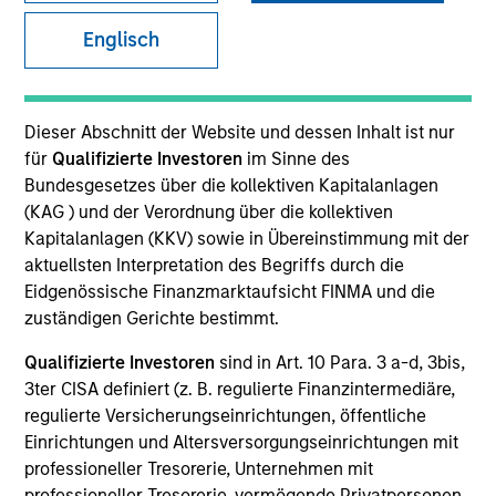
Englisch
SECTOR
Healthcare
Dieser Abschnitt der Website und dessen Inhalt ist nur
für
Qualifizierte Investoren
im Sinne des
Bundesgesetzes über die kollektiven Kapitalanlagen
COUNTRY
(KAG ) und der Verordnung über die kollektiven
United States
Kapitalanlagen (KKV) sowie in Übereinstimmung mit der
aktuellsten Interpretation des Begriffs durch die
Eidgenössische Finanzmarktaufsicht FINMA und die
zuständigen Gerichte bestimmt.
Invested on
Qualifizierte Investoren
sind in Art. 10 Para. 3 a-d, 3bis,
Sep 2021
3ter CISA definiert (z. B. regulierte Finanzintermediäre,
regulierte Versicherungseinrichtungen, öffentliche
Transaction Type
Einrichtungen und Altersversorgungseinrichtungen mit
Follow-on
professioneller Tresorerie, Unternehmen mit
professioneller Tresorerie, vermögende Privatpersonen,