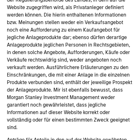
Investment Team
Website zugegriffen wird, als Privatanleger definiert
Morgan Stanley Expansion Capital
werden können. Die hierin enthaltenen Informationen
bzw. Meinungen stellen weder ein Verkaufsangebot
Press Release
noch eine Aufforderung zu einem Kaufangebot für
Morgan Stanley Expansion Capital and Ally
jegliche Anlageprodukte dar; ebenso dürfen derartige
Bridge Group Lead $135 Million Investment in
Anlageprodukte jeglichen Personen in Rechtsgebieten,
Elligo
in denen solche Angebote, Aufforderungen, Käufe oder
Sep 23,2021
Verkäufe rechtswidrig sind, weder angeboten noch
verkauft werden. Ausführlichere Erläuterungen zu den
Einschränkungen, die mit einer Anlage in die einzelnen
Produkte verbunden sind, enthält der jeweilige Prospekt
der Anlageprodukte. Mir ist ebenfalls bewusst, dass
Morgan Stanley Investment Management weder
garantiert noch gewährleistet, dass jegliche
Informationen auf dieser Website korrekt oder
As of July 25, 2025. The above is provided for informational
vollständig oder für einen bestimmten Zweck geeignet
and educational purposes only. There is no guarantee that
the investment mentioned resulted in positive performance
sind.
(for realized holdings), or will perform well in the future (for
current holdings). The trademarks and service marks above
Anträge für Anteile in den auf der Website erwähnten