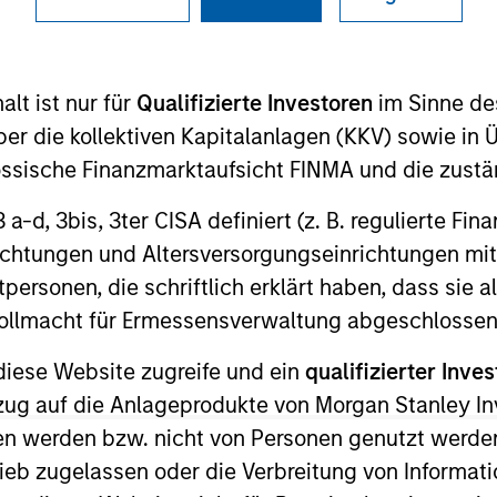
I
on Type
Realization Date
M
w-On
Jan 2012
lt ist nur für
Qualifizierte Investoren
im Sinne de
er die kollektiven Kapitalanlagen (KKV) sowie in 
nössische Finanzmarktaufsicht FINMA und die zust
 for informational and educational purposes only. There is no 
 3 a-d, 3bis, 3ter CISA definiert (z. B. regulierte Fi
ed holdings), or will perform well in the future (for current ho
 owners. The information on this website has not been authori
richtungen und Altersversorgungseinrichtungen mit
 here, you agree that you are navigating to a third party site.
personen, die schriftlich erklärt haben, dass sie a
any hyperlink is not and does not imply any endorsement, appro
ed in any hyperlinked site. In no event shall we be responsible
e Vollmacht für Ermessensverwaltung abgeschlossen
diese Website zugreife und ein
qualifizierter Inves
ezug auf die Anlageprodukte von Morgan Stanley 
n werden bzw. nicht von Personen genutzt werden
ley
ieb zugelassen oder die Verbreitung von Informat