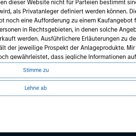
nen dieser Website nicht für Parteien bestimmt si
ley Careers
ird, als Privatanleger definiert werden können. Di
t noch eine Aufforderung zu einem Kaufangebot f
ersonen in Rechtsgebieten, in denen solche Angeb
kauft werden. Ausführlichere Erläuterungen zu de
ält der jeweilige Prospekt der Anlageprodukte. Mir
 gewährleistet, dass jegliche Informationen auf 
ind.
Stimme zu
ren, da in diesen bestimmte gesetzliche und
rwähnten Fonds sollten nur auf Grundlage der Info
tung von Informationen zu den Anlageprodukten
Lehne ab
icht enthalten sind („Angebotsunterlagen”).
 unter Umständen nicht in allen
onen entsprechen nach bestem Wissen von Morgan
zelheiten können aus unseren
walten lassen) den Tatsachen und es wurde nichts
rgan Stanley Investment Management und seine v
en noch für Fehler oder Auslassungen durch Dritte.