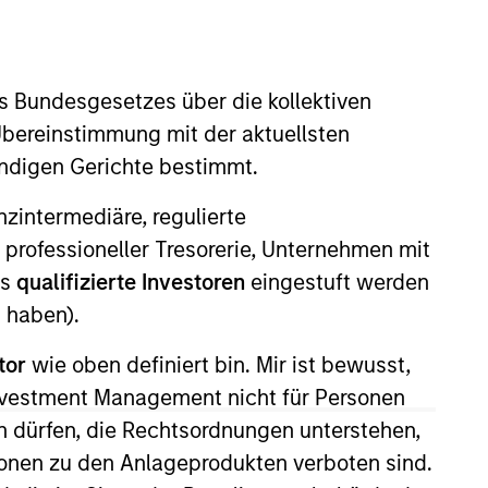
nvestment Team
organ Stanley Expansion Capital
s Bundesgesetzes über die kollektiven
Übereinstimmung mit der aktuellsten
ändigen Gerichte bestimmt.
guarantee that the investment mentioned
nanzintermediäre, regulierte
ldings). The trademarks and service marks
zed, sponsored, or otherwise approved by
 professioneller Tresorerie, Unternehmen mit
 We are providing these hyperlinks to you
ls
qualifizierte Investoren
eingestuft werden
val, investigation, verification or
 for the information contained on the site
 haben).
tor
wie oben definiert bin. Mir ist bewusst,
Investment Management nicht für Personen
 dürfen, die Rechtsordnungen unterstehen,
ionen zu den Anlageprodukten verboten sind.