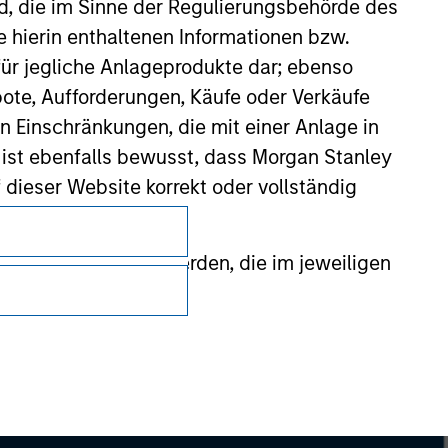
nd, die im Sinne der Regulierungsbehörde des
e hierin enthaltenen Informationen bzw.
ür jegliche Anlageprodukte dar; ebenso
ote, Aufforderungen, Käufe oder Verkäufe
n Einschränkungen, die mit einer Anlage in
 ist ebenfalls bewusst, dass Morgan Stanley
dieser Website korrekt oder vollständig
Datenschutz
Your Privacy Choices
rmationen gestellt werden, die im jeweiligen
Nutzungsbedingungen
 Stanley Investment Management Limited
 ausgelassen, das sich auf die Bedeutung
erbundenen Unternehmen haften jedoch