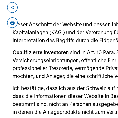
Invested on
Transacti
Oct 2001
Follo
Dieser Abschnitt der Website und dessen Inha
Developer of therapeutic agents.
Kapitalanlagen (KAG ) und der Verordnung üb
Interpretation des Begriffs durch die Eidge
As of July 25, 2025. The above is provided
Qualifizierte Investoren
sind in Art. 10 Para.
resulted in positive performance (for realiz
above are the property of their respective
Versicherungseinrichtungen, öffentliche Ein
such owners. By clicking on any links shown
professioneller Tresorerie, vermögende Privat
only as a convenience and the inclusion of 
monitoring by us of any information contain
möchten, und Anleger, die eine schriftlich
or your use of such site.
Ich bestätige, dass ich aus der Schweiz auf 
dass die Informationen dieser Website in B
bestimmt sind, nicht an Personen ausgegebe
Morgan Stan
in denen die Anlageprodukte nicht zum Vertr