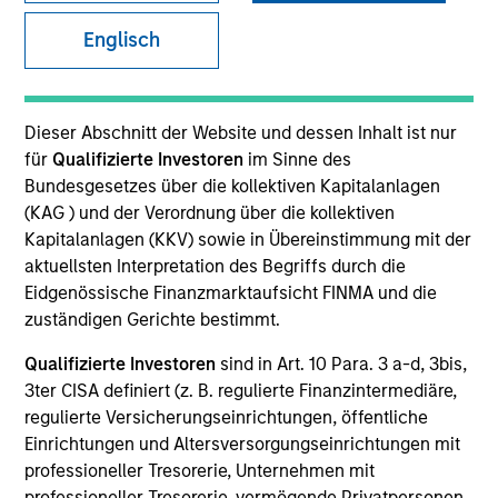
Englisch
SECTOR
Healthcare
Dieser Abschnitt der Website und dessen Inhalt ist nur
für
Qualifizierte Investoren
im Sinne des
Bundesgesetzes über die kollektiven Kapitalanlagen
COUNTRY
(KAG ) und der Verordnung über die kollektiven
United States
Kapitalanlagen (KKV) sowie in Übereinstimmung mit der
aktuellsten Interpretation des Begriffs durch die
Eidgenössische Finanzmarktaufsicht FINMA und die
zuständigen Gerichte bestimmt.
Invested on
Qualifizierte Investoren
sind in Art. 10 Para. 3 a-d, 3bis,
Jun 1995
3ter CISA definiert (z. B. regulierte Finanzintermediäre,
regulierte Versicherungseinrichtungen, öffentliche
Transaction Type
Einrichtungen und Altersversorgungseinrichtungen mit
Follow-On
professioneller Tresorerie, Unternehmen mit
professioneller Tresorerie, vermögende Privatpersonen,