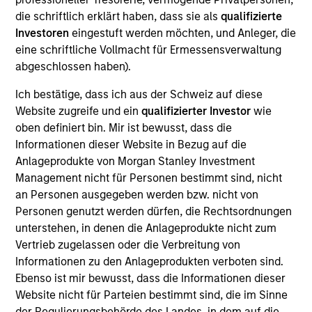
Realization Date
die schriftlich erklärt haben, dass sie als
qualifizierte
Jan 1997
Investoren
eingestuft werden möchten, und Anleger, die
eine schriftliche Vollmacht für Ermessensverwaltung
Cytyc (NASDAQ:CYTC) develops diagnostic systems for
abgeschlossen haben).
cervical cancer screening.
Investment Team
Ich bestätige, dass ich aus der Schweiz auf diese
Morgan Stanley Expansion Capital
Website zugreife und ein
qualifizierter Investor
wie
oben definiert bin. Mir ist bewusst, dass die
Informationen dieser Website in Bezug auf die
Anlageprodukte von Morgan Stanley Investment
Management nicht für Personen bestimmt sind, nicht
an Personen ausgegeben werden bzw. nicht von
As of July 25, 2025. The above is provided for informational
Personen genutzt werden dürfen, die Rechtsordnungen
and educational purposes only. There is no guarantee that
the investment mentioned resulted in positive performance
unterstehen, in denen die Anlageprodukte nicht zum
(for realized holdings), or will perform well in the future (for
Vertrieb zugelassen oder die Verbreitung von
current holdings). The trademarks and service marks above
Informationen zu den Anlageprodukten verboten sind.
are the property of their respective owners. The information
Ebenso ist mir bewusst, dass die Informationen dieser
on this website has not been authorized, sponsored, or
otherwise approved by such owners. By clicking on any
Website nicht für Parteien bestimmt sind, die im Sinne
links shown here, you agree that you are navigating to a
der Regulierungsbehörde des Landes, in dem auf die