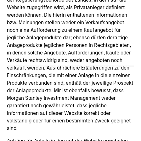
third party site. We are providing these hyperlinks to you
Website zugegriffen wird, als Privatanleger definiert
only as a convenience and the inclusion of any hyperlink is
werden können. Die hierin enthaltenen Informationen
not and does not imply any endorsement, approval,
investigation, verification or monitoring by us of any
bzw. Meinungen stellen weder ein Verkaufsangebot
information contained in any hyperlinked site. In no event
noch eine Aufforderung zu einem Kaufangebot für
shall we be responsible for the information contained on
jegliche Anlageprodukte dar; ebenso dürfen derartige
the site or your use of such site.
Anlageprodukte jeglichen Personen in Rechtsgebieten,
in denen solche Angebote, Aufforderungen, Käufe oder
Verkäufe rechtswidrig sind, weder angeboten noch
verkauft werden. Ausführlichere Erläuterungen zu den
Einschränkungen, die mit einer Anlage in die einzelnen
Produkte verbunden sind, enthält der jeweilige Prospekt
der Anlageprodukte. Mir ist ebenfalls bewusst, dass
Morgan Stanley Investment Management weder
garantiert noch gewährleistet, dass jegliche
Informationen auf dieser Website korrekt oder
vollständig oder für einen bestimmten Zweck geeignet
sind.
Morgan Stanley
Anträge für Anteile in den auf der Website erwähnten