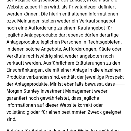
and educational purposes only. There is no guarantee that
Website zugegriffen wird, als Privatanleger definiert
the investment mentioned resulted in positive performance
werden können. Die hierin enthaltenen Informationen
(for realized holdings), or will perform well in the future (for
bzw. Meinungen stellen weder ein Verkaufsangebot
current holdings). The trademarks and service marks above
are the property of their respective owners. The information
noch eine Aufforderung zu einem Kaufangebot für
on this website has not been authorized, sponsored, or
jegliche Anlageprodukte dar; ebenso dürfen derartige
otherwise approved by such owners. By clicking on any
Anlageprodukte jeglichen Personen in Rechtsgebieten,
links shown here, you agree that you are navigating to a
in denen solche Angebote, Aufforderungen, Käufe oder
third party site. We are providing these hyperlinks to you
only as a convenience and the inclusion of any hyperlink is
Verkäufe rechtswidrig sind, weder angeboten noch
not and does not imply any endorsement, approval,
verkauft werden. Ausführlichere Erläuterungen zu den
investigation, verification or monitoring by us of any
Einschränkungen, die mit einer Anlage in die einzelnen
information contained in any hyperlinked site. In no event
Produkte verbunden sind, enthält der jeweilige Prospekt
shall we be responsible for the information contained on
the site or your use of such site.
der Anlageprodukte. Mir ist ebenfalls bewusst, dass
Morgan Stanley Investment Management weder
garantiert noch gewährleistet, dass jegliche
Informationen auf dieser Website korrekt oder
vollständig oder für einen bestimmten Zweck geeignet
sind.
Anträge für Anteile in den auf der Website erwähnten