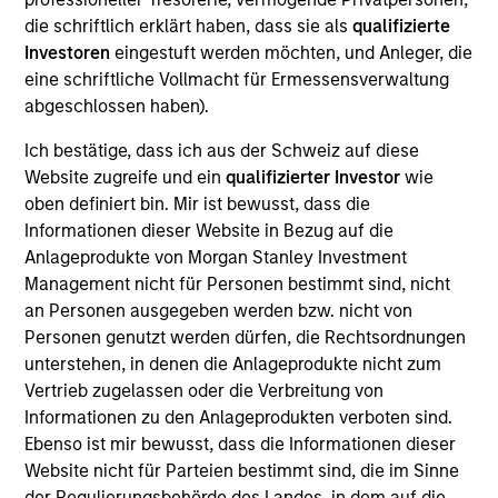
First Institutional
die schriftlich erklärt haben, dass sie als
qualifizierte
Investoren
eingestuft werden möchten, und Anleger, die
Realization Date
eine schriftliche Vollmacht für Ermessensverwaltung
Jan 1997
abgeschlossen haben).
CSG Systems (NASDAQ:CSGS) provides billing and
Ich bestätige, dass ich aus der Schweiz auf diese
customer care software for the communications industry.
Website zugreife und ein
qualifizierter Investor
wie
View Site
oben definiert bin. Mir ist bewusst, dass die
Informationen dieser Website in Bezug auf die
Investment Team
Anlageprodukte von Morgan Stanley Investment
Morgan Stanley Expansion Capital
Management nicht für Personen bestimmt sind, nicht
an Personen ausgegeben werden bzw. nicht von
Personen genutzt werden dürfen, die Rechtsordnungen
unterstehen, in denen die Anlageprodukte nicht zum
Vertrieb zugelassen oder die Verbreitung von
Informationen zu den Anlageprodukten verboten sind.
Ebenso ist mir bewusst, dass die Informationen dieser
Website nicht für Parteien bestimmt sind, die im Sinne
As of July 25, 2025. The above is provided for informational
der Regulierungsbehörde des Landes, in dem auf die