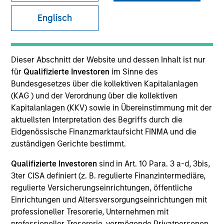
Englisch
Dieser Abschnitt der Website und dessen Inhalt ist nur
SECTOR
Technology
für
Qualifizierte Investoren
im Sinne des
Bundesgesetzes über die kollektiven Kapitalanlagen
(KAG ) und der Verordnung über die kollektiven
Kapitalanlagen (KKV) sowie in Übereinstimmung mit der
COUNTRY
United States
aktuellsten Interpretation des Begriffs durch die
Eidgenössische Finanzmarktaufsicht FINMA und die
zuständigen Gerichte bestimmt.
Qualifizierte Investoren
sind in Art. 10 Para. 3 a-d, 3bis,
3ter CISA definiert (z. B. regulierte Finanzintermediäre,
Invested on
Oct 1994
regulierte Versicherungseinrichtungen, öffentliche
Einrichtungen und Altersversorgungseinrichtungen mit
professioneller Tresorerie, Unternehmen mit
Transaction Type
professioneller Tresorerie, vermögende Privatpersonen,