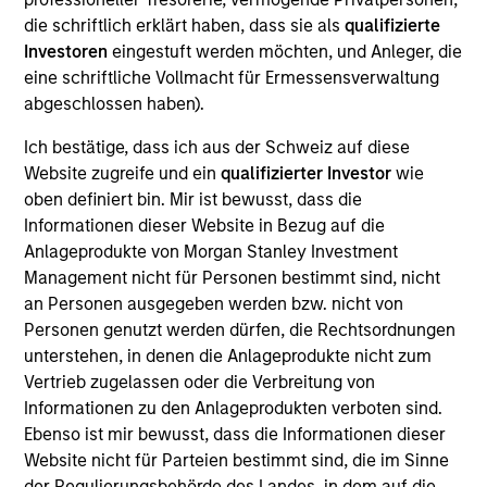
First Institutional
die schriftlich erklärt haben, dass sie als
qualifizierte
Investoren
eingestuft werden möchten, und Anleger, die
Realization Date
eine schriftliche Vollmacht für Ermessensverwaltung
Jan 2015
abgeschlossen haben).
Core Security creates security software for enterprise
Ich bestätige, dass ich aus der Schweiz auf diese
vulnerability assessment. Acquired by Courion.
Website zugreife und ein
qualifizierter Investor
wie
View Site
oben definiert bin. Mir ist bewusst, dass die
Informationen dieser Website in Bezug auf die
Investment Team
Anlageprodukte von Morgan Stanley Investment
Morgan Stanley Expansion Capital
Management nicht für Personen bestimmt sind, nicht
an Personen ausgegeben werden bzw. nicht von
Personen genutzt werden dürfen, die Rechtsordnungen
unterstehen, in denen die Anlageprodukte nicht zum
Vertrieb zugelassen oder die Verbreitung von
Informationen zu den Anlageprodukten verboten sind.
Ebenso ist mir bewusst, dass die Informationen dieser
Website nicht für Parteien bestimmt sind, die im Sinne
As of July 25, 2025. The above is provided for informational
der Regulierungsbehörde des Landes, in dem auf die