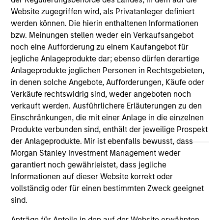
and educational purposes only. There is no guarantee that
Website zugegriffen wird, als Privatanleger definiert
the investment mentioned resulted in positive performance
werden können. Die hierin enthaltenen Informationen
(for realized holdings), or will perform well in the future (for
bzw. Meinungen stellen weder ein Verkaufsangebot
current holdings). The trademarks and service marks above
are the property of their respective owners. The information
noch eine Aufforderung zu einem Kaufangebot für
on this website has not been authorized, sponsored, or
jegliche Anlageprodukte dar; ebenso dürfen derartige
otherwise approved by such owners. By clicking on any
Anlageprodukte jeglichen Personen in Rechtsgebieten,
links shown here, you agree that you are navigating to a
in denen solche Angebote, Aufforderungen, Käufe oder
third party site. We are providing these hyperlinks to you
only as a convenience and the inclusion of any hyperlink is
Verkäufe rechtswidrig sind, weder angeboten noch
not and does not imply any endorsement, approval,
verkauft werden. Ausführlichere Erläuterungen zu den
investigation, verification or monitoring by us of any
Einschränkungen, die mit einer Anlage in die einzelnen
information contained in any hyperlinked site. In no event
Produkte verbunden sind, enthält der jeweilige Prospekt
shall we be responsible for the information contained on
the site or your use of such site.
der Anlageprodukte. Mir ist ebenfalls bewusst, dass
Morgan Stanley Investment Management weder
garantiert noch gewährleistet, dass jegliche
Informationen auf dieser Website korrekt oder
vollständig oder für einen bestimmten Zweck geeignet
sind.
Anträge für Anteile in den auf der Website erwähnten