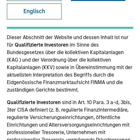
Englisch
Dieser Abschnitt der Website und dessen Inhalt ist nur
SECTOR
Technology
für
Qualifizierte Investoren
im Sinne des
Bundesgesetzes über die kollektiven Kapitalanlagen
(KAG ) und der Verordnung über die kollektiven
Kapitalanlagen (KKV) sowie in Übereinstimmung mit der
COUNTRY
United States
aktuellsten Interpretation des Begriffs durch die
Eidgenössische Finanzmarktaufsicht FINMA und die
zuständigen Gerichte bestimmt.
Qualifizierte Investoren
sind in Art. 10 Para. 3 a-d, 3bis,
3ter CISA definiert (z. B. regulierte Finanzintermediäre,
Invested on
Nov 2008
regulierte Versicherungseinrichtungen, öffentliche
Einrichtungen und Altersversorgungseinrichtungen mit
professioneller Tresorerie, Unternehmen mit
Transaction Type
professioneller Tresorerie, vermögende Privatpersonen,