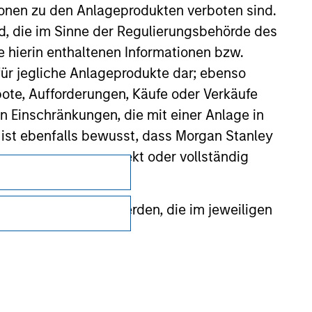
ionen zu den Anlageprodukten verboten sind.
nd, die im Sinne der Regulierungsbehörde des
e hierin enthaltenen Informationen bzw.
ür jegliche Anlageprodukte dar; ebenso
ote, Aufforderungen, Käufe oder Verkäufe
n Einschränkungen, die mit einer Anlage in
 ist ebenfalls bewusst, dass Morgan Stanley
dieser Website korrekt oder vollständig
Datenschutz
Your Privacy Choices
rmationen gestellt werden, die im jeweiligen
Nutzungsbedingungen
 Stanley Investment Management Limited
 ausgelassen, das sich auf die Bedeutung
erbundenen Unternehmen haften jedoch