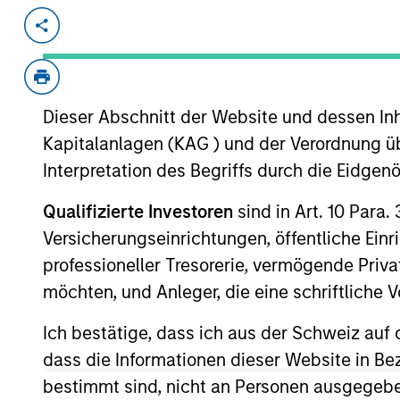
Invested on
Transacti
Nov 2000
First
Instit
Dieser Abschnitt der Website und dessen Inha
Provides high-speed DSL internet ac
Kapitalanlagen (KAG ) und der Verordnung üb
Interpretation des Begriffs durch die Eidge
As of July 25, 2025. The above is provided
resulted in positive performance (for realiz
Qualifizierte Investoren
sind in Art. 10 Para.
above are the property of their respective
such owners. By clicking on any links shown
Versicherungseinrichtungen, öffentliche Ein
only as a convenience and the inclusion of 
professioneller Tresorerie, vermögende Privat
monitoring by us of any information contain
or your use of such site.
möchten, und Anleger, die eine schriftlich
Ich bestätige, dass ich aus der Schweiz auf 
dass die Informationen dieser Website in B
bestimmt sind, nicht an Personen ausgegebe
Morgan Stan