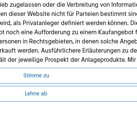
ieb zugelassen oder die Verbreitung von Informat
ley Careers
nen dieser Website nicht für Parteien bestimmt si
ird, als Privatanleger definiert werden können. Di
t noch eine Aufforderung zu einem Kaufangebot f
ersonen in Rechtsgebieten, in denen solche Angeb
kauft werden. Ausführlichere Erläuterungen zu de
ält der jeweilige Prospekt der Anlageprodukte. Mir
 gewährleistet, dass jegliche Informationen auf 
Stimme zu
ind.
ren, da in diesen bestimmte gesetzliche und
tung von Informationen zu den Anlageprodukten
rwähnten Fonds sollten nur auf Grundlage der Info
Lehne ab
icht enthalten sind („Angebotsunterlagen”).
 unter Umständen nicht in allen
zelheiten können aus unseren
onen entsprechen nach bestem Wissen von Morgan
walten lassen) den Tatsachen und es wurde nichts
rgan Stanley Investment Management und seine v