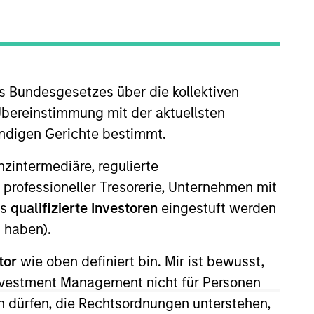
nvestment Team
organ Stanley Expansion Capital
s Bundesgesetzes über die kollektiven
Übereinstimmung mit der aktuellsten
ändigen Gerichte bestimmt.
guarantee that the investment mentioned
ldings). The trademarks and service marks
nanzintermediäre, regulierte
zed, sponsored, or otherwise approved by
 We are providing these hyperlinks to you
 professioneller Tresorerie, Unternehmen mit
val, investigation, verification or
ls
qualifizierte Investoren
eingestuft werden
 for the information contained on the site
 haben).
tor
wie oben definiert bin. Mir ist bewusst,
Investment Management nicht für Personen
 dürfen, die Rechtsordnungen unterstehen,