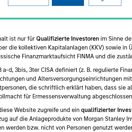
I
on Type
Realization Date
M
Jan 2001
utional
lt ist nur für
Qualifizierte Investoren
im Sinne de
cess for the telecom industry
er die kollektiven Kapitalanlagen (KKV) sowie in 
nössische Finanzmarktaufsicht FINMA und die zust
 for informational and educational purposes only. There is no 
ed holdings), or will perform well in the future (for current ho
 3 a-d, 3bis, 3ter CISA definiert (z. B. regulierte Fi
 owners. The information on this website has not been authori
 here, you agree that you are navigating to a third party site.
richtungen und Altersversorgungseinrichtungen mit
any hyperlink is not and does not imply any endorsement, appro
personen, die schriftlich erklärt haben, dass sie a
ed in any hyperlinked site. In no event shall we be responsible
e Vollmacht für Ermessensverwaltung abgeschlossen
diese Website zugreife und ein
qualifizierter Inves
ezug auf die Anlageprodukte von Morgan Stanley 
n werden bzw. nicht von Personen genutzt werden
ley