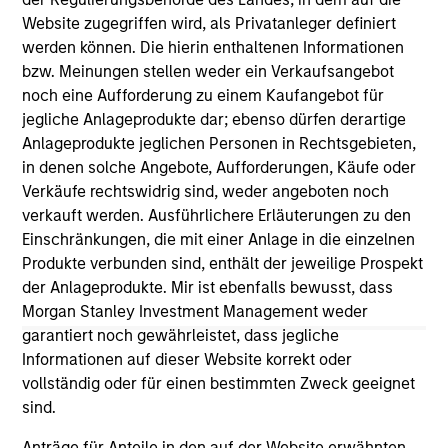
Website zugegriffen wird, als Privatanleger definiert
werden können. Die hierin enthaltenen Informationen
bzw. Meinungen stellen weder ein Verkaufsangebot
As of July 25, 2025. The above is provided for informational
noch eine Aufforderung zu einem Kaufangebot für
and educational purposes only. There is no guarantee that
the investment mentioned resulted in positive performance
jegliche Anlageprodukte dar; ebenso dürfen derartige
(for realized holdings), or will perform well in the future (for
Anlageprodukte jeglichen Personen in Rechtsgebieten,
current holdings). The trademarks and service marks above
in denen solche Angebote, Aufforderungen, Käufe oder
are the property of their respective owners. The information
on this website has not been authorized, sponsored, or
Verkäufe rechtswidrig sind, weder angeboten noch
otherwise approved by such owners. By clicking on any
verkauft werden. Ausführlichere Erläuterungen zu den
links shown here, you agree that you are navigating to a
Einschränkungen, die mit einer Anlage in die einzelnen
third party site. We are providing these hyperlinks to you
Produkte verbunden sind, enthält der jeweilige Prospekt
only as a convenience and the inclusion of any hyperlink is
not and does not imply any endorsement, approval,
der Anlageprodukte. Mir ist ebenfalls bewusst, dass
investigation, verification or monitoring by us of any
Morgan Stanley Investment Management weder
information contained in any hyperlinked site. In no event
garantiert noch gewährleistet, dass jegliche
shall we be responsible for the information contained on
Informationen auf dieser Website korrekt oder
the site or your use of such site.
vollständig oder für einen bestimmten Zweck geeignet
sind.
Anträge für Anteile in den auf der Website erwähnten