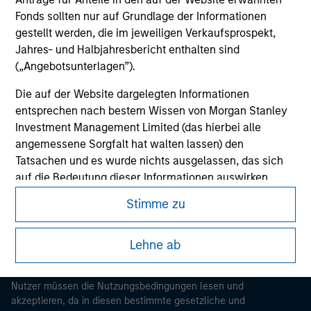
Fonds sollten nur auf Grundlage der Informationen
gestellt werden, die im jeweiligen Verkaufsprospekt,
Jahres- und Halbjahresbericht enthalten sind
(„Angebotsunterlagen”).
Die auf der Website dargelegten Informationen
entsprechen nach bestem Wissen von Morgan Stanley
Investment Management Limited (das hierbei alle
Morgan Stanley
angemessene Sorgfalt hat walten lassen) den
Tatsachen und es wurde nichts ausgelassen, das sich
Morgan Stanley Careers
auf die Bedeutung dieser Informationen auswirken
könnte. Morgan Stanley Investment Management und
Stimme zu
seine verbundenen Unternehmen haften jedoch weder
für die Richtigkeit dieser Informationen noch für Fehler
Lehne ab
oder Auslassungen durch Dritte.
Dieses Dokument ist ein Marketingdokument.
Um die Nutzung von Anlagefonds für Geldwäsche zu
Nutzer müssen die Nutzungsbedingungen lesen und
verhindern, gelten für im Finanzsektor tätige Personen
akzeptieren, da in diesen bestimmte gesetzliche und
besondere Verpflichtungen. Vor diesem Hintergrund ist