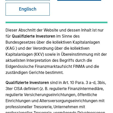
Englisch
SECTOR
Technology
Dieser Abschnitt der Website und dessen Inhalt ist nur
für
Qualifizierte Investoren
im Sinne des
Bundesgesetzes über die kollektiven Kapitalanlagen
COUNTRY
(KAG ) und der Verordnung über die kollektiven
United Kingdom
Kapitalanlagen (KKV) sowie in Übereinstimmung mit der
aktuellsten Interpretation des Begriffs durch die
Eidgenössische Finanzmarktaufsicht FINMA und die
zuständigen Gerichte bestimmt.
Invested on
Qualifizierte Investoren
sind in Art. 10 Para. 3 a-d, 3bis,
Mar 2018
3ter CISA definiert (z. B. regulierte Finanzintermediäre,
regulierte Versicherungseinrichtungen, öffentliche
Transaction Type
Einrichtungen und Altersversorgungseinrichtungen mit
First Institutional
professioneller Tresorerie, Unternehmen mit
professioneller Tresorerie, vermögende Privatpersonen,