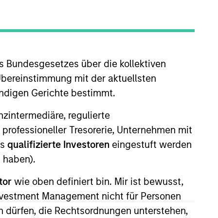
oard Membership
incoln Isetta,
Nick Nocito
nvestment Team
organ Stanley Expansion Capital
s Bundesgesetzes über die kollektiven
Übereinstimmung mit der aktuellsten
ändigen Gerichte bestimmt.
nanzintermediäre, regulierte
 professioneller Tresorerie, Unternehmen mit
ls
qualifizierte Investoren
eingestuft werden
 haben).
tor
wie oben definiert bin. Mir ist bewusst,
Investment Management nicht für Personen
 dürfen, die Rechtsordnungen unterstehen,