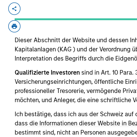
Invested on
Transacti
May 2021
First
Instit
Dieser Abschnitt der Website und dessen Inha
ComplianceMetric ("CMX") is a tech s
to gain control and transparency over
Kapitalanlagen (KAG ) und der Verordnung üb
cloud-based Enterprise Quality Mana
Interpretation des Begriffs durch die Eidge
and maintain Operational and Quality
Qualifizierte Investoren
sind in Art. 10 Para.
market with the most comprehensive, 
Versicherungseinrichtungen, öffentliche Ein
and consumer brands. It’s the only en
quality and operational excellence int
professioneller Tresorerie, vermögende Privat
View Current Employment Opportunit
möchten, und Anleger, die eine schriftlich
View Site
Ich bestätige, dass ich aus der Schweiz auf 
dass die Informationen dieser Website in B
bestimmt sind, nicht an Personen ausgegebe