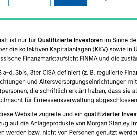
B
on Type
L
I
utional
M
lt ist nur für
Qualifizierte Investoren
im Sinne de
tartup that provides a platform to enable companies
 their supply chains. Leading brands trust CMX's
er die kollektiven Kapitalanlagen (KKV) sowie in 
gement Software (EQMS) CMX1 to help them achieve
nössische Finanzmarktaufsicht FINMA und die zust
 Excellence. For over a decade, CMX has led the
 3 a-d, 3bis, 3ter CISA definiert (z. B. regulierte Fi
user-friendly, cloud-based EQMS platform for food
richtungen und Altersversorgungseinrichtungen mit
terprise solution to effectively combine supply chain
o a single, fully configurable operating platform.
personen, die schriftlich erklärt haben, dass sie a
ies
e Vollmacht für Ermessensverwaltung abgeschlossen
diese Website zugreife und ein
qualifizierter Inves
ezug auf die Anlageprodukte von Morgan Stanley 
n werden bzw. nicht von Personen genutzt werden