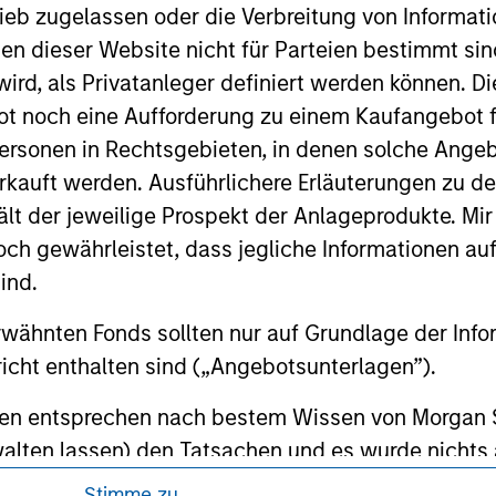
 for informational and educational purposes only. There is no 
ieb zugelassen oder die Verbreitung von Informat
ed holdings), or will perform well in the future (for current ho
nen dieser Website nicht für Parteien bestimmt si
 owners. The information on this website has not been authori
 here, you agree that you are navigating to a third party site.
ird, als Privatanleger definiert werden können. Di
any hyperlink is not and does not imply any endorsement, appro
t noch eine Aufforderung zu einem Kaufangebot f
ed in any hyperlinked site. In no event shall we be responsible
ersonen in Rechtsgebieten, in denen solche Angeb
kauft werden. Ausführlichere Erläuterungen zu de
ält der jeweilige Prospekt der Anlageprodukte. Mir
 gewährleistet, dass jegliche Informationen auf 
ley
ind.
ley Careers
rwähnten Fonds sollten nur auf Grundlage der Info
icht enthalten sind („Angebotsunterlagen”).
onen entsprechen nach bestem Wissen von Morgan
walten lassen) den Tatsachen und es wurde nichts
rgan Stanley Investment Management und seine v
Stimme zu