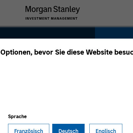
SECTOR
Services
 Optionen, bevor Sie diese Website besu
eMetrix
COUNTRY
United S
Sprache
Französisch
Deutsch
Englisch