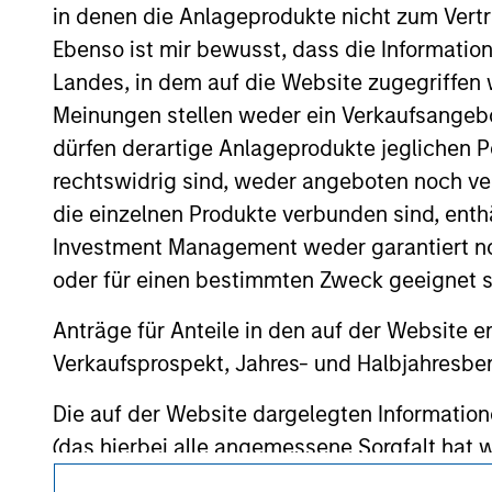
As of July 25, 2025. The above is provided
in denen die Anlageprodukte nicht zum Vertr
resulted in positive performance (for realiz
Ebenso ist mir bewusst, dass die Informatio
above are the property of their respective
such owners. By clicking on any links shown
Landes, in dem auf die Website zugegriffen w
only as a convenience and the inclusion of 
Meinungen stellen weder ein Verkaufsangebo
monitoring by us of any information contain
or your use of such site.
dürfen derartige Anlageprodukte jeglichen P
rechtswidrig sind, weder angeboten noch ver
die einzelnen Produkte verbunden sind, enth
Investment Management weder garantiert noch
Morgan Stan
oder für einen bestimmten Zweck geeignet s
Morgan Stan
Anträge für Anteile in den auf der Website e
Verkaufsprospekt, Jahres- und Halbjahresber
Die auf der Website dargelegten Informati
(das hierbei alle angemessene Sorgfalt hat 
dieser Informationen auswirken könnte. Mo