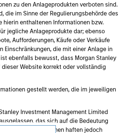
guarantee that the investment mentioned
ionen zu den Anlageprodukten verboten sind.
ldings). The trademarks and service marks
nd, die im Sinne der Regulierungsbehörde des
zed, sponsored, or otherwise approved by
 We are providing these hyperlinks to you
e hierin enthaltenen Informationen bzw.
val, investigation, verification or
ür jegliche Anlageprodukte dar; ebenso
 for the information contained on the site
ote, Aufforderungen, Käufe oder Verkäufe
n Einschränkungen, die mit einer Anlage in
 ist ebenfalls bewusst, dass Morgan Stanley
dieser Website korrekt oder vollständig
rmationen gestellt werden, die im jeweiligen
 Stanley Investment Management Limited
 ausgelassen, das sich auf die Bedeutung
erbundenen Unternehmen haften jedoch