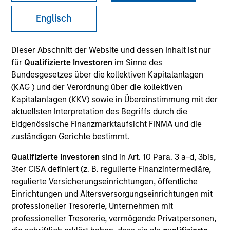
Englisch
SECTOR
Dieser Abschnitt der Website und dessen Inhalt ist nur
B2B Data Management Software
für
Qualifizierte Investoren
im Sinne des
Bundesgesetzes über die kollektiven Kapitalanlagen
(KAG ) und der Verordnung über die kollektiven
COUNTRY
Kapitalanlagen (KKV) sowie in Übereinstimmung mit der
United States
aktuellsten Interpretation des Begriffs durch die
Eidgenössische Finanzmarktaufsicht FINMA und die
zuständigen Gerichte bestimmt.
Qualifizierte Investoren
sind in Art. 10 Para. 3 a-d, 3bis,
Invested on
3ter CISA definiert (z. B. regulierte Finanzintermediäre,
Jun 2024
regulierte Versicherungseinrichtungen, öffentliche
Einrichtungen und Altersversorgungseinrichtungen mit
Transaction Type
professioneller Tresorerie, Unternehmen mit
Credit
professioneller Tresorerie, vermögende Privatpersonen,