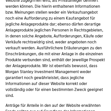
Website zugegriffen wird, als Privatanleger definiert
well in the future (for current holdings). The trademarks and
werden können. Die hierin enthaltenen Informationen
service marks above are the property of their respective
bzw. Meinungen stellen weder ein Verkaufsangebot
owners. The information on this website has not been
noch eine Aufforderung zu einem Kaufangebot für
authorized, sponsored, or otherwise approved by such
owners. By clicking on any links shown here, you agree that
jegliche Anlageprodukte dar; ebenso dürfen derartige
you are navigating to a third party site. We are providing
Anlageprodukte jeglichen Personen in Rechtsgebieten,
these hyperlinks to you only as a convenience and the
in denen solche Angebote, Aufforderungen, Käufe oder
inclusion of any hyperlink is not and does not imply any
Verkäufe rechtswidrig sind, weder angeboten noch
endorsement, approval, investigation, verification or
monitoring by us of any information contained in any
verkauft werden. Ausführlichere Erläuterungen zu den
hyperlinked site. In no event shall we be responsible for the
Einschränkungen, die mit einer Anlage in die einzelnen
information contained on the site or your use of such site.
Produkte verbunden sind, enthält der jeweilige Prospekt
der Anlageprodukte. Mir ist ebenfalls bewusst, dass
Morgan Stanley Investment Management weder
garantiert noch gewährleistet, dass jegliche
Informationen auf dieser Website korrekt oder
vollständig oder für einen bestimmten Zweck geeignet
sind.
Anträge für Anteile in den auf der Website erwähnten