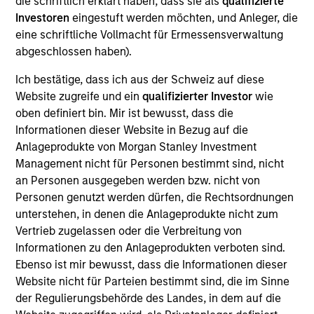
die schriftlich erklärt haben, dass sie als
qualifizierte
Cloudian is a cloud-based data management
Investoren
eingestuft werden möchten, und Anleger, die
provider focused on distributed object storage
eine schriftliche Vollmacht für Ermessensverwaltung
systems. The Company’s products enable large
abgeschlossen haben).
organizations to store massive amounts of
structured or unstructured data across deployments
Ich bestätige, dass ich aus der Schweiz auf diese
and hybrid environments.
Website zugreife und ein
qualifizierter Investor
wie
oben definiert bin. Mir ist bewusst, dass die
View Site
Informationen dieser Website in Bezug auf die
Anlageprodukte von Morgan Stanley Investment
Investment Team
Management nicht für Personen bestimmt sind, nicht
Morgan Stanley Expansion Capital
an Personen ausgegeben werden bzw. nicht von
Personen genutzt werden dürfen, die Rechtsordnungen
unterstehen, in denen die Anlageprodukte nicht zum
Vertrieb zugelassen oder die Verbreitung von
Informationen zu den Anlageprodukten verboten sind.
Ebenso ist mir bewusst, dass die Informationen dieser
As of December 12, 2025. The above is provided for
Website nicht für Parteien bestimmt sind, die im Sinne
informational and educational purposes only. There is no
der Regulierungsbehörde des Landes, in dem auf die
guarantee that the investment mentioned resulted in
positive performance (for realized holdings), or will perform