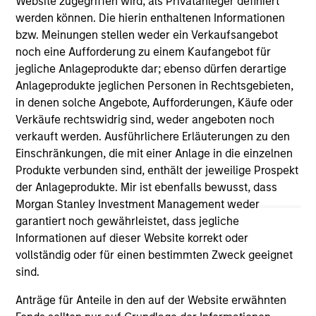
Website zugegriffen wird, als Privatanleger definiert
werden können. Die hierin enthaltenen Informationen
bzw. Meinungen stellen weder ein Verkaufsangebot
As of July 25, 2025. The above is provided for informational
and educational purposes only. There is no guarantee that
noch eine Aufforderung zu einem Kaufangebot für
the investment mentioned resulted in positive performance
jegliche Anlageprodukte dar; ebenso dürfen derartige
(for realized holdings), or will perform well in the future (for
Anlageprodukte jeglichen Personen in Rechtsgebieten,
current holdings). The trademarks and service marks above
are the property of their respective owners. The information
in denen solche Angebote, Aufforderungen, Käufe oder
on this website has not been authorized, sponsored, or
Verkäufe rechtswidrig sind, weder angeboten noch
otherwise approved by such owners. By clicking on any
verkauft werden. Ausführlichere Erläuterungen zu den
links shown here, you agree that you are navigating to a
Einschränkungen, die mit einer Anlage in die einzelnen
third party site. We are providing these hyperlinks to you
only as a convenience and the inclusion of any hyperlink is
Produkte verbunden sind, enthält der jeweilige Prospekt
not and does not imply any endorsement, approval,
der Anlageprodukte. Mir ist ebenfalls bewusst, dass
investigation, verification or monitoring by us of any
Morgan Stanley Investment Management weder
information contained in any hyperlinked site. In no event
garantiert noch gewährleistet, dass jegliche
shall we be responsible for the information contained on
the site or your use of such site.
Informationen auf dieser Website korrekt oder
vollständig oder für einen bestimmten Zweck geeignet
sind.
Anträge für Anteile in den auf der Website erwähnten