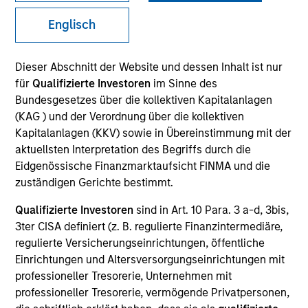
Englisch
SECTOR
Dieser Abschnitt der Website und dessen Inhalt ist nur
Technology
für
Qualifizierte Investoren
im Sinne des
Bundesgesetzes über die kollektiven Kapitalanlagen
(KAG ) und der Verordnung über die kollektiven
COUNTRY
Kapitalanlagen (KKV) sowie in Übereinstimmung mit der
United States
aktuellsten Interpretation des Begriffs durch die
Eidgenössische Finanzmarktaufsicht FINMA und die
zuständigen Gerichte bestimmt.
Qualifizierte Investoren
sind in Art. 10 Para. 3 a-d, 3bis,
Invested on
3ter CISA definiert (z. B. regulierte Finanzintermediäre,
May 2021
regulierte Versicherungseinrichtungen, öffentliche
Einrichtungen und Altersversorgungseinrichtungen mit
Transaction Type
professioneller Tresorerie, Unternehmen mit
Follow-On
professioneller Tresorerie, vermögende Privatpersonen,