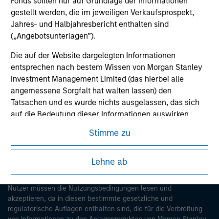
Fonds sollten nur auf Grundlage der Informationen
gestellt werden, die im jeweiligen Verkaufsprospekt,
Jahres- und Halbjahresbericht enthalten sind
(„Angebotsunterlagen”).
Die auf der Website dargelegten Informationen
entsprechen nach bestem Wissen von Morgan Stanley
Investment Management Limited (das hierbei alle
Morgan Stanley
angemessene Sorgfalt hat walten lassen) den
Tatsachen und es wurde nichts ausgelassen, das sich
Morgan Stanley Careers
auf die Bedeutung dieser Informationen auswirken
könnte. Morgan Stanley Investment Management und
Stimme zu
seine verbundenen Unternehmen haften jedoch weder
für die Richtigkeit dieser Informationen noch für Fehler
oder Auslassungen durch Dritte.
Lehne ab
Dieses Dokument ist ein Marketingdokument.
Um die Nutzung von Anlagefonds für Geldwäsche zu
Nutzer müssen die Nutzungsbedingungen lesen und
verhindern, gelten für im Finanzsektor tätige Personen
akzeptieren, da in diesen bestimmte gesetzliche und
besondere Verpflichtungen. Vor diesem Hintergrund ist
regulatorische Auflagen enthalten sind, die für die Verbreitung
ein Verfahren zur Identifizierung von Fondszeichnern