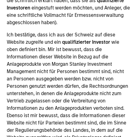
die schriftlich erklärt haben, dass sie als
qualifizierte
Founded in 2011 and based in San Diego, California,
Investoren
eingestuft werden möchten, und Anleger, die
Classy, Inc. provides fundraising software to
eine schriftliche Vollmacht für Ermessensverwaltung
nonprofit organizations and social enterprises. The
abgeschlossen haben).
Company’s software platform includes a fundraising
suite that offers various modules such as campaign
Ich bestätige, dass ich aus der Schweiz auf diese
management, customer relationship management,
Website zugreife und ein
qualifizierter Investor
wie
oben definiert bin. Mir ist bewusst, dass die
automated engagement and reporting / analytics.
Informationen dieser Website in Bezug auf die
View Current Employment Opportunities
Anlageprodukte von Morgan Stanley Investment
View Site
Management nicht für Personen bestimmt sind, nicht
an Personen ausgegeben werden bzw. nicht von
Investment Team
Personen genutzt werden dürfen, die Rechtsordnungen
Morgan Stanley Expansion Capital
unterstehen, in denen die Anlageprodukte nicht zum
Vertrieb zugelassen oder die Verbreitung von
Informationen zu den Anlageprodukten verboten sind.
Ebenso ist mir bewusst, dass die Informationen dieser
Website nicht für Parteien bestimmt sind, die im Sinne
der Regulierungsbehörde des Landes, in dem auf die