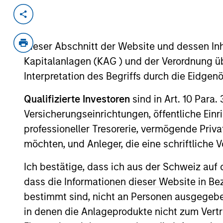
Invested on
Transacti
Mar 1995
First
Dieser Abschnitt der Website und dessen Inha
Instit
Kapitalanlagen (KAG ) und der Verordnung üb
Provider of laser-programmable gate
Interpretation des Begriffs durch die Eidge
Qualifizierte Investoren
sind in Art. 10 Para.
As of July 25, 2025. The above is provided
resulted in positive performance (for realiz
Versicherungseinrichtungen, öffentliche Ein
above are the property of their respective
professioneller Tresorerie, vermögende Privat
such owners. By clicking on any links shown
only as a convenience and the inclusion of 
möchten, und Anleger, die eine schriftlich
monitoring by us of any information contain
or your use of such site.
Ich bestätige, dass ich aus der Schweiz auf 
dass die Informationen dieser Website in B
bestimmt sind, nicht an Personen ausgegebe
in denen die Anlageprodukte nicht zum Vertr
Morgan Stan