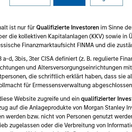
I
on Type
Realization Date
M
Jan 2003
lt ist nur für
Qualifizierte Investoren
im Sinne de
utional
er die kollektiven Kapitalanlagen (KKV) sowie in 
 arrays.
nössische Finanzmarktaufsicht FINMA und die zust
 3 a-d, 3bis, 3ter CISA definiert (z. B. regulierte Fi
 for informational and educational purposes only. There is no 
ed holdings), or will perform well in the future (for current ho
richtungen und Altersversorgungseinrichtungen mit
 owners. The information on this website has not been authori
personen, die schriftlich erklärt haben, dass sie a
 here, you agree that you are navigating to a third party site.
any hyperlink is not and does not imply any endorsement, appro
e Vollmacht für Ermessensverwaltung abgeschlossen
ed in any hyperlinked site. In no event shall we be responsible
diese Website zugreife und ein
qualifizierter Inves
ezug auf die Anlageprodukte von Morgan Stanley 
n werden bzw. nicht von Personen genutzt werden
ieb zugelassen oder die Verbreitung von Informat
ley