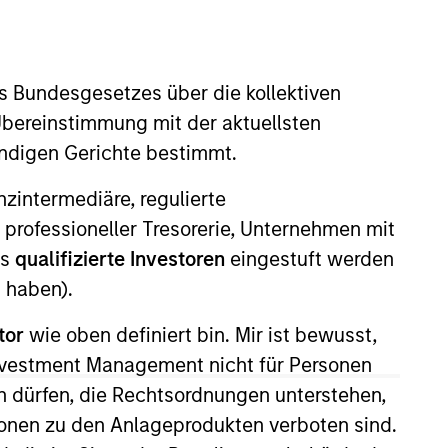
nvestment Team
organ Stanley Expansion Capital
s Bundesgesetzes über die kollektiven
Übereinstimmung mit der aktuellsten
ändigen Gerichte bestimmt.
nanzintermediäre, regulierte
guarantee that the investment mentioned
ldings). The trademarks and service marks
 professioneller Tresorerie, Unternehmen mit
zed, sponsored, or otherwise approved by
ls
qualifizierte Investoren
eingestuft werden
 We are providing these hyperlinks to you
val, investigation, verification or
 haben).
 for the information contained on the site
tor
wie oben definiert bin. Mir ist bewusst,
Investment Management nicht für Personen
 dürfen, die Rechtsordnungen unterstehen,
ionen zu den Anlageprodukten verboten sind.