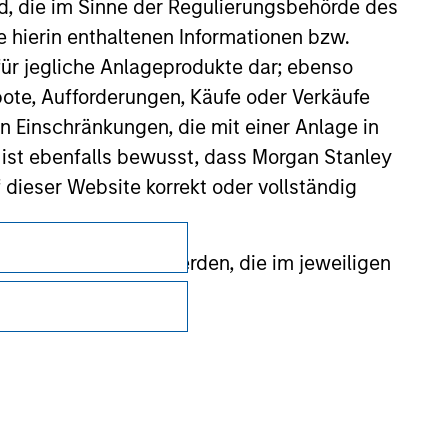
nd, die im Sinne der Regulierungsbehörde des
e hierin enthaltenen Informationen bzw.
ür jegliche Anlageprodukte dar; ebenso
ote, Aufforderungen, Käufe oder Verkäufe
n Einschränkungen, die mit einer Anlage in
 ist ebenfalls bewusst, dass Morgan Stanley
dieser Website korrekt oder vollständig
Datenschutz
rmationen gestellt werden, die im jeweiligen
Your Privacy Choices
Nutzungsbedingungen
 Stanley Investment Management Limited
 ausgelassen, das sich auf die Bedeutung
erbundenen Unternehmen haften jedoch