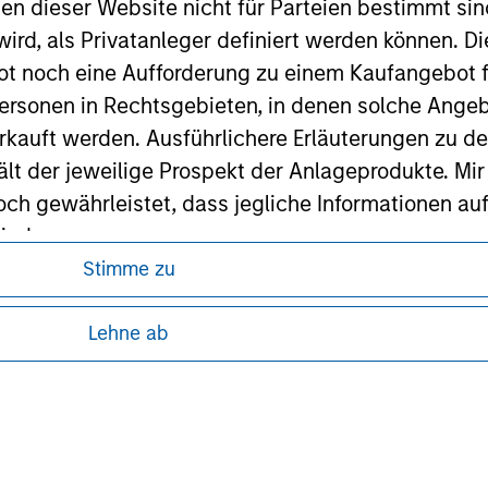
nen dieser Website nicht für Parteien bestimmt si
ird, als Privatanleger definiert werden können. Di
ley Careers
t noch eine Aufforderung zu einem Kaufangebot f
ersonen in Rechtsgebieten, in denen solche Angeb
kauft werden. Ausführlichere Erläuterungen zu de
ält der jeweilige Prospekt der Anlageprodukte. Mir
 gewährleistet, dass jegliche Informationen auf 
ind.
Stimme zu
ren, da in diesen bestimmte gesetzliche und
rwähnten Fonds sollten nur auf Grundlage der Info
tung von Informationen zu den Anlageprodukten
icht enthalten sind („Angebotsunterlagen”).
Lehne ab
onen entsprechen nach bestem Wissen von Morgan
 unter Umständen nicht in allen
walten lassen) den Tatsachen und es wurde nichts
zelheiten können aus unseren
rgan Stanley Investment Management und seine v
en noch für Fehler oder Auslassungen durch Dritte.