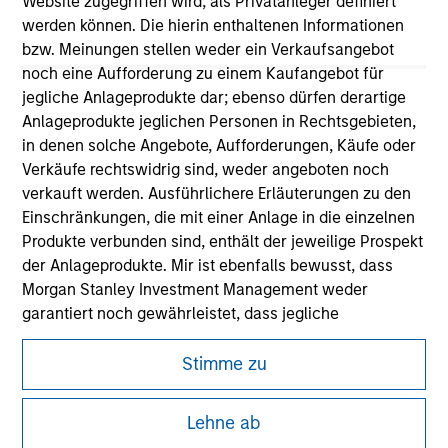
Website zugegriffen wird, als Privatanleger definiert
werden können. Die hierin enthaltenen Informationen
bzw. Meinungen stellen weder ein Verkaufsangebot
noch eine Aufforderung zu einem Kaufangebot für
jegliche Anlageprodukte dar; ebenso dürfen derartige
Anlageprodukte jeglichen Personen in Rechtsgebieten,
in denen solche Angebote, Aufforderungen, Käufe oder
Verkäufe rechtswidrig sind, weder angeboten noch
Morgan Stanley
verkauft werden. Ausführlichere Erläuterungen zu den
Morgan Stanley Careers
Einschränkungen, die mit einer Anlage in die einzelnen
Produkte verbunden sind, enthält der jeweilige Prospekt
der Anlageprodukte. Mir ist ebenfalls bewusst, dass
Morgan Stanley Investment Management weder
garantiert noch gewährleistet, dass jegliche
Informationen auf dieser Website korrekt oder
Dieses Dokument ist ein Marketingdokument.
vollständig oder für einen bestimmten Zweck geeignet
Stimme zu
Nutzer müssen die Nutzungsbedingungen lesen und
sind.
akzeptieren, da in diesen bestimmte gesetzliche und
Lehne ab
regulatorische Auflagen enthalten sind, die für die Verbreitung
Anträge für Anteile in den auf der Website erwähnten
von Informationen zu den Anlageprodukten von Morgan Stanley