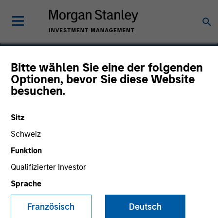
Bitte wählen Sie eine der folgenden
Optionen, bevor Sie diese Website
Business Engine
besuchen.
Sitz
Schweiz
SECTOR
Technology
Funktion
Qualifizierter Investor
Sprache
COUNTRY
United States
Französisch
Deutsch