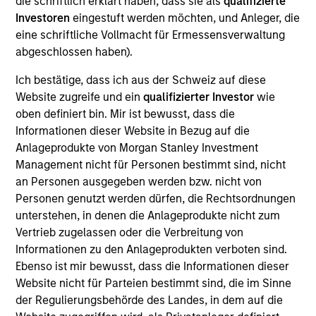
die schriftlich erklärt haben, dass sie als
qualifizierte
Investoren
eingestuft werden möchten, und Anleger, die
As of July 25, 2025. The above is provided for informational
eine schriftliche Vollmacht für Ermessensverwaltung
and educational purposes only. There is no guarantee that
abgeschlossen haben).
the investment mentioned resulted in positive performance
(for realized holdings), or will perform well in the future (for
Ich bestätige, dass ich aus der Schweiz auf diese
current holdings). The trademarks and service marks above
Website zugreife und ein
qualifizierter Investor
wie
are the property of their respective owners. The information
on this website has not been authorized, sponsored, or
oben definiert bin. Mir ist bewusst, dass die
otherwise approved by such owners. By clicking on any
Informationen dieser Website in Bezug auf die
links shown here, you agree that you are navigating to a
Anlageprodukte von Morgan Stanley Investment
third party site. We are providing these hyperlinks to you
Management nicht für Personen bestimmt sind, nicht
only as a convenience and the inclusion of any hyperlink is
not and does not imply any endorsement, approval,
an Personen ausgegeben werden bzw. nicht von
investigation, verification or monitoring by us of any
Personen genutzt werden dürfen, die Rechtsordnungen
information contained in any hyperlinked site. In no event
unterstehen, in denen die Anlageprodukte nicht zum
shall we be responsible for the information contained on
Vertrieb zugelassen oder die Verbreitung von
the site or your use of such site.
Informationen zu den Anlageprodukten verboten sind.
Ebenso ist mir bewusst, dass die Informationen dieser
Website nicht für Parteien bestimmt sind, die im Sinne
der Regulierungsbehörde des Landes, in dem auf die