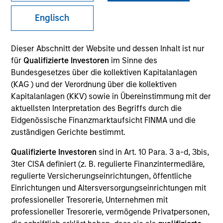
Englisch
Invested on
Jul 1998
Dieser Abschnitt der Website und dessen Inhalt ist nur
für
Qualifizierte Investoren
im Sinne des
Bundesgesetzes über die kollektiven Kapitalanlagen
Transaction Type
First Institutional
(KAG ) und der Verordnung über die kollektiven
Kapitalanlagen (KKV) sowie in Übereinstimmung mit der
aktuellsten Interpretation des Begriffs durch die
Realization Date
Eidgenössische Finanzmarktaufsicht FINMA und die
Jan 2007
zuständigen Gerichte bestimmt.
Provider of software for project-driven companies and
Qualifizierte Investoren
sind in Art. 10 Para. 3 a-d, 3bis,
departments.
Investment Team
3ter CISA definiert (z. B. regulierte Finanzintermediäre,
regulierte Versicherungseinrichtungen, öffentliche
Morgan Stanley Expansion Capital
Einrichtungen und Altersversorgungseinrichtungen mit
professioneller Tresorerie, Unternehmen mit
professioneller Tresorerie, vermögende Privatpersonen,