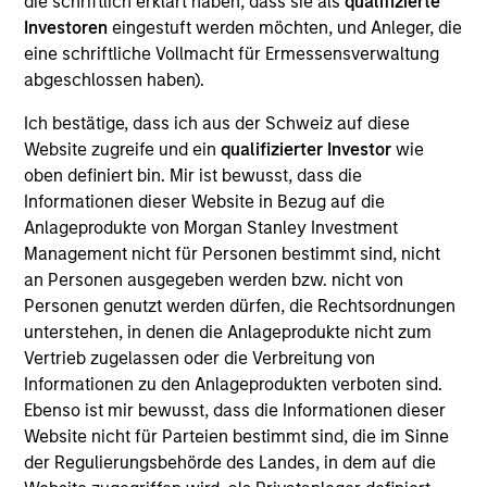
die schriftlich erklärt haben, dass sie als
qualifizierte
Realization Date
Investoren
eingestuft werden möchten, und Anleger, die
Jan 2005
eine schriftliche Vollmacht für Ermessensverwaltung
abgeschlossen haben).
Bowstreet was a leading provider of portal-based tools and
technology. Acquired by IBM (NYSE:IBM).
Ich bestätige, dass ich aus der Schweiz auf diese
Investment Team
Website zugreife und ein
qualifizierter Investor
wie
Morgan Stanley Expansion Capital
oben definiert bin. Mir ist bewusst, dass die
Informationen dieser Website in Bezug auf die
Anlageprodukte von Morgan Stanley Investment
Management nicht für Personen bestimmt sind, nicht
an Personen ausgegeben werden bzw. nicht von
Personen genutzt werden dürfen, die Rechtsordnungen
As of July 25, 2025. The above is provided for informational
unterstehen, in denen die Anlageprodukte nicht zum
and educational purposes only. There is no guarantee that
the investment mentioned resulted in positive performance
Vertrieb zugelassen oder die Verbreitung von
(for realized holdings), or will perform well in the future (for
Informationen zu den Anlageprodukten verboten sind.
current holdings). The trademarks and service marks above
Ebenso ist mir bewusst, dass die Informationen dieser
are the property of their respective owners. The information
Website nicht für Parteien bestimmt sind, die im Sinne
on this website has not been authorized, sponsored, or
otherwise approved by such owners. By clicking on any
der Regulierungsbehörde des Landes, in dem auf die
links shown here, you agree that you are navigating to a