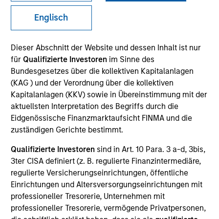
Englisch
SECTOR
Dieser Abschnitt der Website und dessen Inhalt ist nur
Technology
für
Qualifizierte Investoren
im Sinne des
Bundesgesetzes über die kollektiven Kapitalanlagen
(KAG ) und der Verordnung über die kollektiven
COUNTRY
Kapitalanlagen (KKV) sowie in Übereinstimmung mit der
United States
aktuellsten Interpretation des Begriffs durch die
Eidgenössische Finanzmarktaufsicht FINMA und die
zuständigen Gerichte bestimmt.
Qualifizierte Investoren
sind in Art. 10 Para. 3 a-d, 3bis,
Invested on
3ter CISA definiert (z. B. regulierte Finanzintermediäre,
Feb 2000
regulierte Versicherungseinrichtungen, öffentliche
Einrichtungen und Altersversorgungseinrichtungen mit
Transaction Type
professioneller Tresorerie, Unternehmen mit
Follow-On
professioneller Tresorerie, vermögende Privatpersonen,