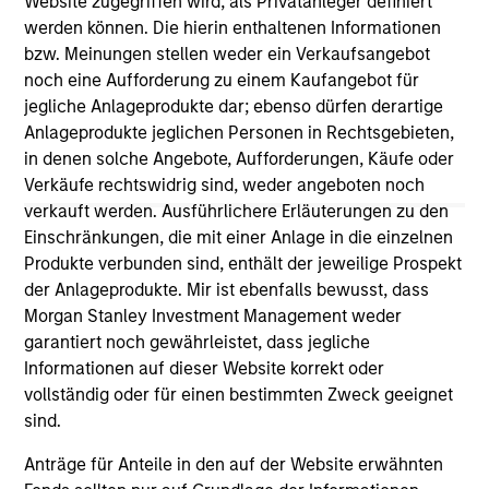
Website zugegriffen wird, als Privatanleger definiert
third party site. We are providing these hyperlinks to you
werden können. Die hierin enthaltenen Informationen
only as a convenience and the inclusion of any hyperlink is
bzw. Meinungen stellen weder ein Verkaufsangebot
not and does not imply any endorsement, approval,
investigation, verification or monitoring by us of any
noch eine Aufforderung zu einem Kaufangebot für
information contained in any hyperlinked site. In no event
jegliche Anlageprodukte dar; ebenso dürfen derartige
shall we be responsible for the information contained on
Anlageprodukte jeglichen Personen in Rechtsgebieten,
the site or your use of such site.
in denen solche Angebote, Aufforderungen, Käufe oder
Verkäufe rechtswidrig sind, weder angeboten noch
verkauft werden. Ausführlichere Erläuterungen zu den
Einschränkungen, die mit einer Anlage in die einzelnen
Produkte verbunden sind, enthält der jeweilige Prospekt
der Anlageprodukte. Mir ist ebenfalls bewusst, dass
Morgan Stanley Investment Management weder
garantiert noch gewährleistet, dass jegliche
Informationen auf dieser Website korrekt oder
vollständig oder für einen bestimmten Zweck geeignet
sind.
Morgan Stanley
Anträge für Anteile in den auf der Website erwähnten