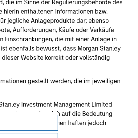
d party site. We are providing these
nd, die im Sinne der Regulierungsbehörde des
 endorsement, approval, investigation,
e hierin enthaltenen Informationen bzw.
 be responsible for the information
ür jegliche Anlageprodukte dar; ebenso
ote, Aufforderungen, Käufe oder Verkäufe
n Einschränkungen, die mit einer Anlage in
 ist ebenfalls bewusst, dass Morgan Stanley
dieser Website korrekt oder vollständig
rmationen gestellt werden, die im jeweiligen
 Stanley Investment Management Limited
 ausgelassen, das sich auf die Bedeutung
erbundenen Unternehmen haften jedoch
Datenschutz