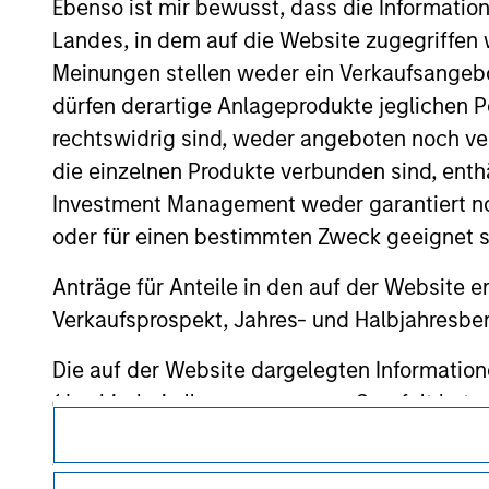
approved by such owners. By clicking on any
Ebenso ist mir bewusst, dass die Informatio
hyperlinks to you only as a convenience an
Landes, in dem auf die Website zugegriffen w
verification or monitoring by us of any inf
contained on the site or your use of such si
Meinungen stellen weder ein Verkaufsangebo
dürfen derartige Anlageprodukte jeglichen P
rechtswidrig sind, weder angeboten noch ver
die einzelnen Produkte verbunden sind, enth
Morgan Stan
Investment Management weder garantiert noch
oder für einen bestimmten Zweck geeignet s
Morgan Stan
Anträge für Anteile in den auf der Website e
Verkaufsprospekt, Jahres- und Halbjahresber
Die auf der Website dargelegten Informati
(das hierbei alle angemessene Sorgfalt hat 
dieser Informationen auswirken könnte. Mo
Dieses Dokument ist ein Marketingdokument.
weder für die Richtigkeit dieser Information