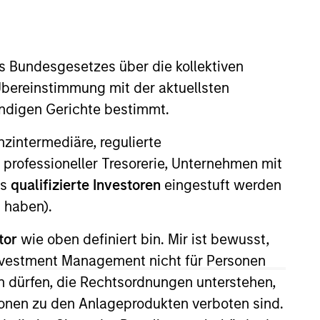
nvestment Team
organ Stanley Expansion Capital
s Bundesgesetzes über die kollektiven
Übereinstimmung mit der aktuellsten
ändigen Gerichte bestimmt.
nanzintermediäre, regulierte
 professioneller Tresorerie, Unternehmen mit
ls
qualifizierte Investoren
eingestuft werden
 haben).
tor
wie oben definiert bin. Mir ist bewusst,
Investment Management nicht für Personen
 dürfen, die Rechtsordnungen unterstehen,
s no guarantee that the investment
current holdings). The trademarks and
ionen zu den Anlageprodukten verboten sind.
t been authorized, sponsored, or otherwise