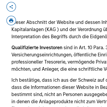
Invested on
Transacti
Jun 2022
Secur
Dieser Abschnitt der Website und dessen Inha
Bluestone Lane is an Australian-influ
Kapitalanlagen (KAG ) und der Verordnung üb
providing authentic, premium coffee an
in July 2013, Bluestone Lane has bec
Interpretation des Begriffs durch die Eidge
brand in New York City, having opene
Qualifizierte Investoren
sind in Art. 10 Para.
Angeles, Washington D.C., Philadelph
Versicherungseinrichtungen, öffentliche Ein
production facility in Brooklyn, New Y
professioneller Tresorerie, vermögende Privat
View Current Employment Opportunit
möchten, und Anleger, die eine schriftlich
View Site
Ich bestätige, dass ich aus der Schweiz auf 
dass die Informationen dieser Website in B
bestimmt sind, nicht an Personen ausgegebe
As of December 12, 2025. The above is prov
mentioned resulted in positive performance (
in denen die Anlageprodukte nicht zum Vertr
service marks above are the property of th