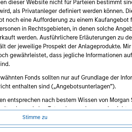
 links shown here, you agree that you are navigating to a thir
nen dieser Website nicht für Parteien bestimmt si
d the inclusion of any hyperlink is not and does not imply any
ird, als Privatanleger definiert werden können. Di
ormation contained in any hyperlinked site. In no event shall we
te.
t noch eine Aufforderung zu einem Kaufangebot f
ersonen in Rechtsgebieten, in denen solche Angeb
kauft werden. Ausführlichere Erläuterungen zu de
ält der jeweilige Prospekt der Anlageprodukte. Mir
ley
 gewährleistet, dass jegliche Informationen auf 
ind.
ley Careers
rwähnten Fonds sollten nur auf Grundlage der Info
icht enthalten sind („Angebotsunterlagen”).
onen entsprechen nach bestem Wissen von Morgan
walten lassen) den Tatsachen und es wurde nichts
rgan Stanley Investment Management und seine v
Stimme zu
en noch für Fehler oder Auslassungen durch Dritte.