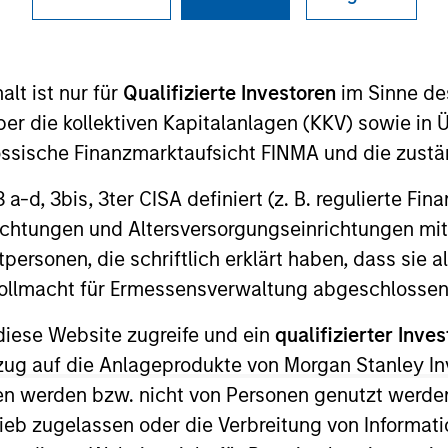
I
on Type
M
ed Note
lt ist nur für
Qualifizierte Investoren
im Sinne de
enced hospitality and lifestyle brand centered on
er die kollektiven Kapitalanlagen (KKV) sowie in 
d café experiences. Since opening its first location
ome the fastest-growing premium coffee and café
nössische Finanzmarktaufsicht FINMA und die zust
d 30 locations across New York, San Francisco, Los
 3 a-d, 3bis, 3ter CISA definiert (z. B. regulierte Fi
ia and New Jersey and a flagship coffee roastery and
richtungen und Altersversorgungseinrichtungen mit
ork.
personen, die schriftlich erklärt haben, dass sie a
ies
e Vollmacht für Ermessensverwaltung abgeschlossen
diese Website zugreife und ein
qualifizierter Inves
ezug auf die Anlageprodukte von Morgan Stanley 
n werden bzw. nicht von Personen genutzt werden
ided for informational and educational purposes only. There i
for realized holdings), or will perform well in the future (for 
ieb zugelassen oder die Verbreitung von Informat
eir respective owners. The information on this website has no