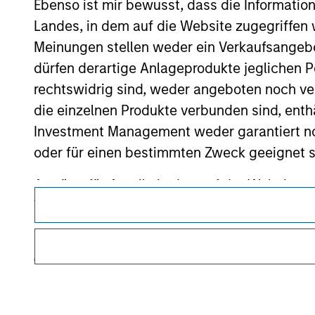
Ebenso ist mir bewusst, dass die Informatio
Landes, in dem auf die Website zugegriffen w
Morgan Stan
Meinungen stellen weder ein Verkaufsangebo
Morgan Stan
dürfen derartige Anlageprodukte jeglichen P
rechtswidrig sind, weder angeboten noch ver
die einzelnen Produkte verbunden sind, enth
Investment Management weder garantiert noch
oder für einen bestimmten Zweck geeignet s
Anträge für Anteile in den auf der Website e
Dieses Dokument ist ein Marketingdokument.
Verkaufsprospekt, Jahres- und Halbjahresber
Nutzer müssen die Nutzungsbedingungen lesen und akzeptie
Die auf der Website dargelegten Informati
regulatorische Auflagen enthalten sind, die für die Verbrei
von Morgan Stanley Investment Management gelten.
(das hierbei alle angemessene Sorgfalt hat 
dieser Informationen auswirken könnte. Mo
Die auf dieser Website beschriebenen Dienstleistungen sind
weder für die Richtigkeit dieser Information
Rechtsgebieten oder für alle Kunden verfügbar. Weitere Ein