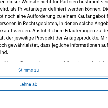
nen dieser Website nicht für Parteien bestimmt si
ird, als Privatanleger definiert werden können. Di
ley
t noch eine Aufforderung zu einem Kaufangebot f
ley Careers
ersonen in Rechtsgebieten, in denen solche Angeb
kauft werden. Ausführlichere Erläuterungen zu de
ält der jeweilige Prospekt der Anlageprodukte. Mir
 gewährleistet, dass jegliche Informationen auf 
ind.
rwähnten Fonds sollten nur auf Grundlage der Info
Stimme zu
icht enthalten sind („Angebotsunterlagen”).
ren, da in diesen bestimmte gesetzliche und
onen entsprechen nach bestem Wissen von Morgan
tung von Informationen zu den Anlageprodukten
Lehne ab
walten lassen) den Tatsachen und es wurde nichts
rgan Stanley Investment Management und seine v
 unter Umständen nicht in allen
en noch für Fehler oder Auslassungen durch Dritte.
zelheiten können aus unseren