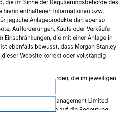
nd, die im Sinne der Regulierungsbehörde des
e hierin enthaltenen Informationen bzw.
ür jegliche Anlageprodukte dar; ebenso
ote, Aufforderungen, Käufe oder Verkäufe
n Einschränkungen, die mit einer Anlage in
 ist ebenfalls bewusst, dass Morgan Stanley
dieser Website korrekt oder vollständig
rmationen gestellt werden, die im jeweiligen
Datenschutz
Your Privacy Choices
 Stanley Investment Management Limited
 ausgelassen, das sich auf die Bedeutung
Nutzungsbedingungen
erbundenen Unternehmen haften jedoch