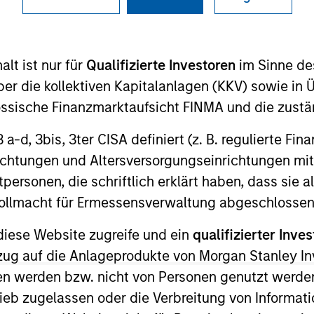
I
on Type
Realization Date
M
w-On
Jan 2006
lt ist nur für
Qualifizierte Investoren
im Sinne de
 and health insurance. Acquired by Allied Capital
er die kollektiven Kapitalanlagen (KKV) sowie in 
nössische Finanzmarktaufsicht FINMA und die zust
 3 a-d, 3bis, 3ter CISA definiert (z. B. regulierte Fi
richtungen und Altersversorgungseinrichtungen mit
personen, die schriftlich erklärt haben, dass sie a
 for informational and educational purposes only. There is no 
ed holdings), or will perform well in the future (for current ho
e Vollmacht für Ermessensverwaltung abgeschlossen
 owners. The information on this website has not been authori
 here, you agree that you are navigating to a third party site.
diese Website zugreife und ein
qualifizierter Inves
any hyperlink is not and does not imply any endorsement, appro
ed in any hyperlinked site. In no event shall we be responsible
ezug auf die Anlageprodukte von Morgan Stanley 
n werden bzw. nicht von Personen genutzt werden
ieb zugelassen oder die Verbreitung von Informat