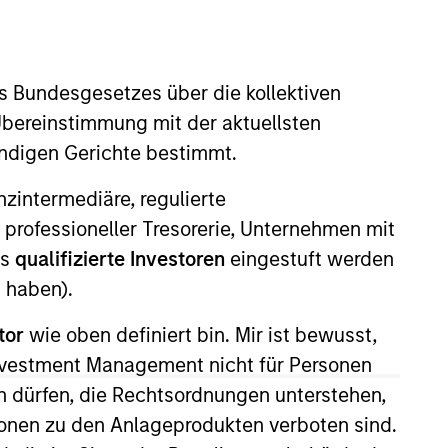
nvestment Team
organ Stanley Expansion Capital
s Bundesgesetzes über die kollektiven
Übereinstimmung mit der aktuellsten
ändigen Gerichte bestimmt.
nanzintermediäre, regulierte
 professioneller Tresorerie, Unternehmen mit
ls
qualifizierte Investoren
eingestuft werden
guarantee that the investment mentioned
ldings). The trademarks and service marks
 haben).
zed, sponsored, or otherwise approved by
 We are providing these hyperlinks to you
tor
wie oben definiert bin. Mir ist bewusst,
val, investigation, verification or
 for the information contained on the site
Investment Management nicht für Personen
 dürfen, die Rechtsordnungen unterstehen,
ionen zu den Anlageprodukten verboten sind.