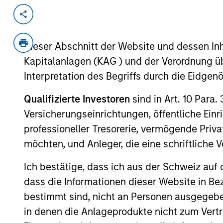
Invested on
Transacti
Feb 2000
Follo
Dieser Abschnitt der Website und dessen Inha
BenefitMall provides online benefits
Kapitalanlagen (KAG ) und der Verordnung üb
Corporation (NYSE:ALD).
Interpretation des Begriffs durch die Eidge
View Site
Qualifizierte Investoren
sind in Art. 10 Para.
Versicherungseinrichtungen, öffentliche Ein
professioneller Tresorerie, vermögende Privat
As of July 25, 2025. The above is provided
resulted in positive performance (for realiz
möchten, und Anleger, die eine schriftlich
above are the property of their respective
such owners. By clicking on any links shown
Ich bestätige, dass ich aus der Schweiz auf 
only as a convenience and the inclusion of 
monitoring by us of any information contain
dass die Informationen dieser Website in B
or your use of such site.
bestimmt sind, nicht an Personen ausgegebe
in denen die Anlageprodukte nicht zum Vertr