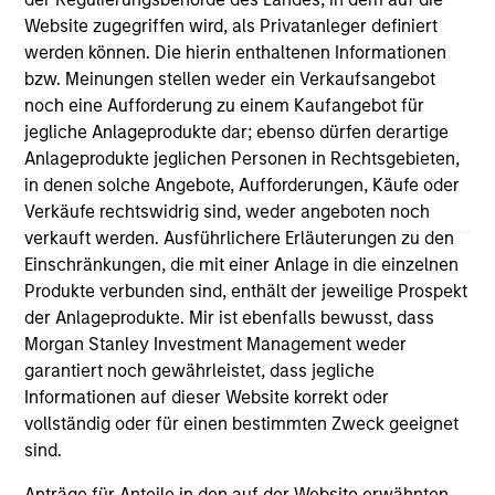
third party site. We are providing these hyperlinks to you
Website zugegriffen wird, als Privatanleger definiert
only as a convenience and the inclusion of any hyperlink is
werden können. Die hierin enthaltenen Informationen
not and does not imply any endorsement, approval,
investigation, verification or monitoring by us of any
bzw. Meinungen stellen weder ein Verkaufsangebot
information contained in any hyperlinked site. In no event
noch eine Aufforderung zu einem Kaufangebot für
shall we be responsible for the information contained on
jegliche Anlageprodukte dar; ebenso dürfen derartige
the site or your use of such site.
Anlageprodukte jeglichen Personen in Rechtsgebieten,
in denen solche Angebote, Aufforderungen, Käufe oder
Verkäufe rechtswidrig sind, weder angeboten noch
verkauft werden. Ausführlichere Erläuterungen zu den
Einschränkungen, die mit einer Anlage in die einzelnen
Produkte verbunden sind, enthält der jeweilige Prospekt
der Anlageprodukte. Mir ist ebenfalls bewusst, dass
Morgan Stanley Investment Management weder
garantiert noch gewährleistet, dass jegliche
Informationen auf dieser Website korrekt oder
vollständig oder für einen bestimmten Zweck geeignet
sind.
Morgan Stanley
Anträge für Anteile in den auf der Website erwähnten