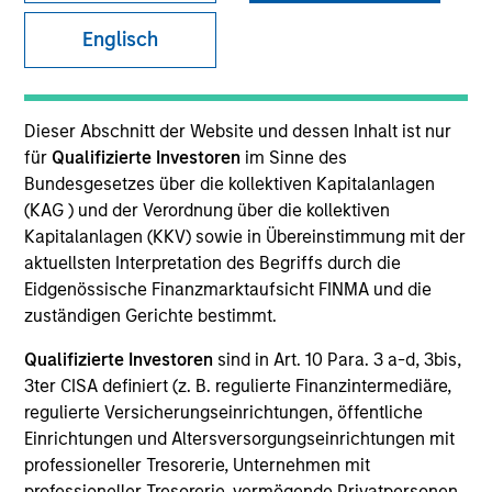
Englisch
SECTOR
Technology
Dieser Abschnitt der Website und dessen Inhalt ist nur
für
Qualifizierte Investoren
im Sinne des
Bundesgesetzes über die kollektiven Kapitalanlagen
COUNTRY
(KAG ) und der Verordnung über die kollektiven
United States
Kapitalanlagen (KKV) sowie in Übereinstimmung mit der
aktuellsten Interpretation des Begriffs durch die
Eidgenössische Finanzmarktaufsicht FINMA und die
zuständigen Gerichte bestimmt.
Invested on
Qualifizierte Investoren
sind in Art. 10 Para. 3 a-d, 3bis,
Jul 2004
3ter CISA definiert (z. B. regulierte Finanzintermediäre,
regulierte Versicherungseinrichtungen, öffentliche
Transaction Type
Einrichtungen und Altersversorgungseinrichtungen mit
Follow-On
professioneller Tresorerie, Unternehmen mit
professioneller Tresorerie, vermögende Privatpersonen,