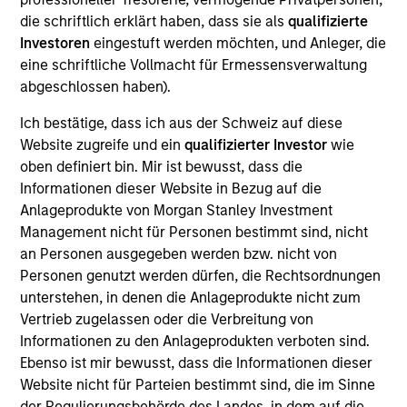
Realization Date
die schriftlich erklärt haben, dass sie als
qualifizierte
Jan 2006
Investoren
eingestuft werden möchten, und Anleger, die
eine schriftliche Vollmacht für Ermessensverwaltung
Avamar provides backup and restore software and systems.
abgeschlossen haben).
Acquired by EMC Corporation (NYSE:EMC).
Investment Team
Ich bestätige, dass ich aus der Schweiz auf diese
Morgan Stanley Expansion Capital
Website zugreife und ein
qualifizierter Investor
wie
oben definiert bin. Mir ist bewusst, dass die
Informationen dieser Website in Bezug auf die
Anlageprodukte von Morgan Stanley Investment
Management nicht für Personen bestimmt sind, nicht
an Personen ausgegeben werden bzw. nicht von
As of July 25, 2025. The above is provided for informational
Personen genutzt werden dürfen, die Rechtsordnungen
and educational purposes only. There is no guarantee that
the investment mentioned resulted in positive performance
unterstehen, in denen die Anlageprodukte nicht zum
(for realized holdings), or will perform well in the future (for
Vertrieb zugelassen oder die Verbreitung von
current holdings). The trademarks and service marks above
Informationen zu den Anlageprodukten verboten sind.
are the property of their respective owners. The information
Ebenso ist mir bewusst, dass die Informationen dieser
on this website has not been authorized, sponsored, or
otherwise approved by such owners. By clicking on any
Website nicht für Parteien bestimmt sind, die im Sinne
links shown here, you agree that you are navigating to a
der Regulierungsbehörde des Landes, in dem auf die