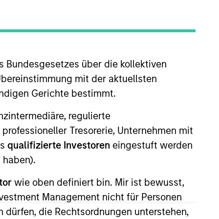
oard Membership
elissa Daniels
nvestment Team
s Bundesgesetzes über die kollektiven
organ Stanley Expansion Capital
Übereinstimmung mit der aktuellsten
ändigen Gerichte bestimmt.
nanzintermediäre, regulierte
 professioneller Tresorerie, Unternehmen mit
ls
qualifizierte Investoren
eingestuft werden
 haben).
tor
wie oben definiert bin. Mir ist bewusst,
Investment Management nicht für Personen
 dürfen, die Rechtsordnungen unterstehen,
guarantee that the investment mentioned