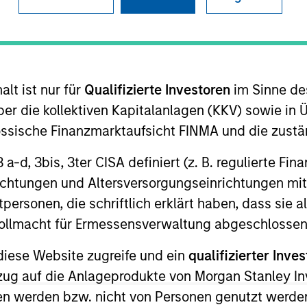
B
on Type
M
w-On
I
lt ist nur für
Qualifizierte Investoren
im Sinne de
 was founded in 2011 and is based in Salt Lake City,
M
er die kollektiven Kapitalanlagen (KKV) sowie in 
ehavior Analysis (ABA) therapy in the home, as
nössische Finanzmarktaufsicht FINMA und die zust
h and occupational therapy in clinic settings. The
vices are provided by an in-house workforce
 3 a-d, 3bis, 3ter CISA definiert (z. B. regulierte Fi
ed Behavior Analysts (BCBAs) and over 375 part-time
richtungen und Altersversorgungseinrichtungen mit
ing patients in Utah, North Carolina and California.
personen, die schriftlich erklärt haben, dass sie a
ies
e Vollmacht für Ermessensverwaltung abgeschlossen
diese Website zugreife und ein
qualifizierter Inves
ezug auf die Anlageprodukte von Morgan Stanley 
n werden bzw. nicht von Personen genutzt werden
 for informational and educational purposes only. There is no 