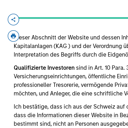
Invested on
Transacti
Jul 2019
Follo
Dieser Abschnitt der Website und dessen Inha
Alternative Behavior Strategies, Inc.
Kapitalanlagen (KAG ) und der Verordnung üb
Utah. The Company offers Applied B
Interpretation des Begriffs durch die Eidge
well as other services such as speec
Company’s primary ABA therapy ser
Qualifizierte Investoren
sind in Art. 10 Para.
consisting of over 50 Board Certifi
Versicherungseinrichtungen, öffentliche Ein
Behavior Interventionists (BIs), treat
professioneller Tresorerie, vermögende Privat
View Current Employment Opportunit
möchten, und Anleger, die eine schriftlich
View Site
Ich bestätige, dass ich aus der Schweiz auf 
dass die Informationen dieser Website in B
bestimmt sind, nicht an Personen ausgegebe
As of July 25, 2025. The above is provided