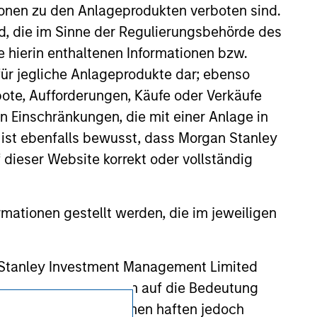
ldings). The trademarks and service marks
ionen zu den Anlageprodukten verboten sind.
zed, sponsored, or otherwise approved by
nd, die im Sinne der Regulierungsbehörde des
 We are providing these hyperlinks to you
val, investigation, verification or
e hierin enthaltenen Informationen bzw.
 for the information contained on the site
ür jegliche Anlageprodukte dar; ebenso
ote, Aufforderungen, Käufe oder Verkäufe
n Einschränkungen, die mit einer Anlage in
 ist ebenfalls bewusst, dass Morgan Stanley
dieser Website korrekt oder vollständig
rmationen gestellt werden, die im jeweiligen
 Stanley Investment Management Limited
 ausgelassen, das sich auf die Bedeutung
erbundenen Unternehmen haften jedoch