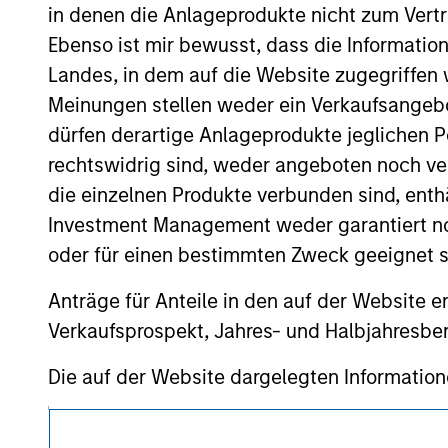
resulted in positive performance (for realiz
in denen die Anlageprodukte nicht zum Vertr
above are the property of their respective
Ebenso ist mir bewusst, dass die Informatio
such owners. By clicking on any links shown
only as a convenience and the inclusion of 
Landes, in dem auf die Website zugegriffen w
monitoring by us of any information contain
Meinungen stellen weder ein Verkaufsangebo
or your use of such site.
dürfen derartige Anlageprodukte jeglichen P
rechtswidrig sind, weder angeboten noch ver
die einzelnen Produkte verbunden sind, enth
Investment Management weder garantiert noch
Morgan Stan
oder für einen bestimmten Zweck geeignet s
Morgan Stan
Anträge für Anteile in den auf der Website e
Verkaufsprospekt, Jahres- und Halbjahresber
Die auf der Website dargelegten Informati
(das hierbei alle angemessene Sorgfalt hat 
dieser Informationen auswirken könnte. Mo