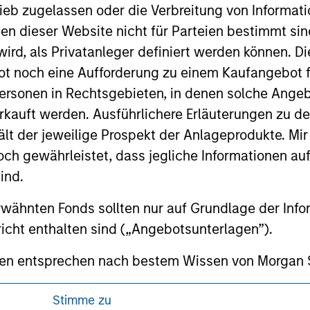
ed holdings), or will perform well in the future (for current ho
ieb zugelassen oder die Verbreitung von Informat
 owners. The information on this website has not been authori
nen dieser Website nicht für Parteien bestimmt si
 here, you agree that you are navigating to a third party site.
any hyperlink is not and does not imply any endorsement, appro
ird, als Privatanleger definiert werden können. Di
ed in any hyperlinked site. In no event shall we be responsible
t noch eine Aufforderung zu einem Kaufangebot f
ersonen in Rechtsgebieten, in denen solche Angeb
kauft werden. Ausführlichere Erläuterungen zu de
ält der jeweilige Prospekt der Anlageprodukte. Mir
 gewährleistet, dass jegliche Informationen auf 
ley
ind.
ley Careers
rwähnten Fonds sollten nur auf Grundlage der Info
icht enthalten sind („Angebotsunterlagen”).
onen entsprechen nach bestem Wissen von Morgan
walten lassen) den Tatsachen und es wurde nichts
Stimme zu
rgan Stanley Investment Management und seine v