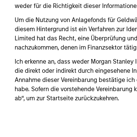
Investment solutio
weder für die Richtigkeit dieser Information
Um die Nutzung von Anlagefonds für Geldwäs
Strategies to meet a range of 
diesem Hintergrund ist ein Verfahren zur I
management needs – from liq
Limited hat das Recht, eine Überprüfung und
markets to ultra-short funds 
nachzukommen, denen im Finanzsektor tätige
solutions.
Ich erkenne an, dass weder Morgan Stanley
die direkt oder indirekt durch eingesehene 
Annahme dieser Vereinbarung bestätige ich
habe. Sofern die vorstehende Vereinbarung kor
ab“, um zur Startseite zurückzukehren.
Morgan Stanle