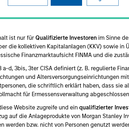
ION
lt ist nur für
Qualifizierte Investoren
im Sinne de
er die kollektiven Kapitalanlagen (KKV) sowie in 
nössische Finanzmarktaufsicht FINMA und die zust
 3 a-d, 3bis, 3ter CISA definiert (z. B. regulierte Fi
odukte
CashInvest by Morgan
Explore
richtungen und Altersversorgungseinrichtungen mit
Stanley
personen, die schriftlich erklärt haben, dass sie a
e Vollmacht für Ermessensverwaltung abgeschlossen
diese Website zugreife und ein
qualifizierter Inves
ezug auf die Anlageprodukte von Morgan Stanley 
n werden bzw. nicht von Personen genutzt werden