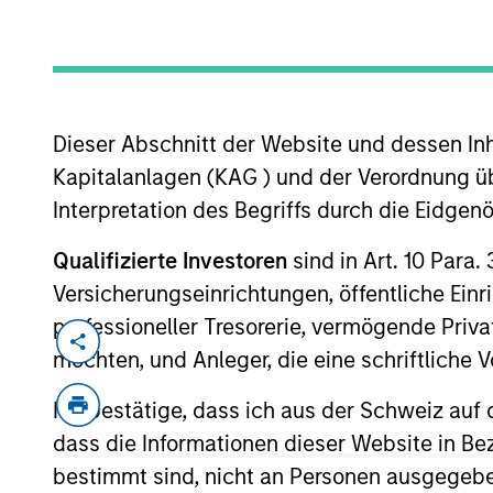
MARKETING COMMUNICAT
Dieser Abschnitt der Website und dessen Inha
Kapitalanlagen (KAG ) und der Verordnung üb
Interpretation des Begriffs durch die Eidge
Qualifizierte Investoren
sind in Art. 10 Para.
Überblick
Pr
Versicherungseinrichtungen, öffentliche Ein
professioneller Tresorerie, vermögende Privat
möchten, und Anleger, die eine schriftlich
Ich bestätige, dass ich aus der Schweiz auf 
Overview
dass die Informationen dieser Website in B
bestimmt sind, nicht an Personen ausgegebe