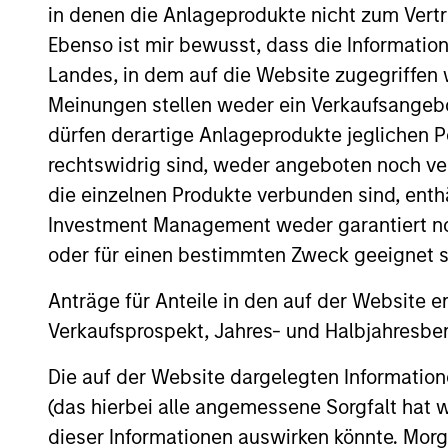
in denen die Anlageprodukte nicht zum Vertr
Ebenso ist mir bewusst, dass die Informatio
Landes, in dem auf die Website zugegriffen w
Expertise
Meinungen stellen weder ein Verkaufsangebo
dürfen derartige Anlageprodukte jeglichen P
We help treasury professionals
rechtswidrig sind, weder angeboten noch ver
navigate the ever-evolving c
die einzelnen Produkte verbunden sind, enth
landscape through a combinati
Investment Management weder garantiert noch
resources and strategies.
oder für einen bestimmten Zweck geeignet s
Anträge für Anteile in den auf der Website e
Verkaufsprospekt, Jahres- und Halbjahresber
Die auf der Website dargelegten Informati
(das hierbei alle angemessene Sorgfalt hat 
dieser Informationen auswirken könnte. Mo