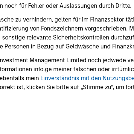
ns
en noch für Fehler oder Auslassungen durch Dritte.
che zu verhindern, gelten für im Finanzsektor tät
investor cash-
dentifizierung von Fondszeichnern vorgeschrieben
uidity and money
 sonstige relevante Sicherheitskontrollen durchzu
and customized
 Personen in Bezug auf Geldwäsche und Finanzkri
 Investment Management Limited noch jedwede ve
Informationen infolge meiner falschen oder irrtüm
 ebenfalls mein
Einverständnis mit den Nutzungs
rekt ist, klicken Sie bitte auf „Stimme zu“, um for
y Liquidity Funds