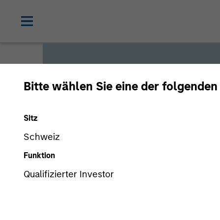
Bitte wählen Sie eine der folgenden
Global L
Sitz
Schweiz
We offer investments across
Funktion
a range of investors’ needs 
Qualifizierter Investor
preservation.