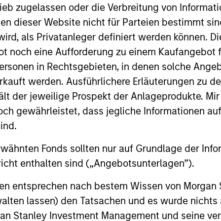
ieb zugelassen oder die Verbreitung von Informat
nen dieser Website nicht für Parteien bestimmt si
ird, als Privatanleger definiert werden können. Di
Resources
t noch eine Aufforderung zu einem Kaufangebot f
ersonen in Rechtsgebieten, in denen solche Angeb
 and other clients
Our dedicated team off
kauft werden. Ausführlichere Erläuterungen zu de
ash management
resources and experti
ält der jeweilige Prospekt der Anlageprodukte. Mir
on of expertise,
support and solutions.
 gewährleistet, dass jegliche Informationen auf 
ind.
rwähnten Fonds sollten nur auf Grundlage der Info
icht enthalten sind („Angebotsunterlagen”).
onen entsprechen nach bestem Wissen von Morgan
walten lassen) den Tatsachen und es wurde nichts
rgan Stanley Investment Management und seine v