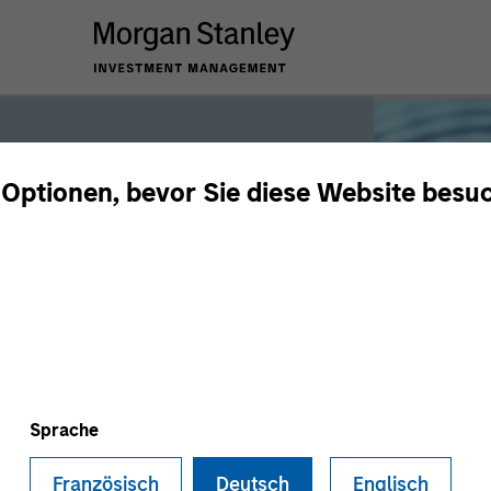
 Optionen, bevor Sie diese Website besu
iquidity
 the world’s liquidity markets to meet
for income, liquidity and capital
Sprache
Französisch
Deutsch
Englisch