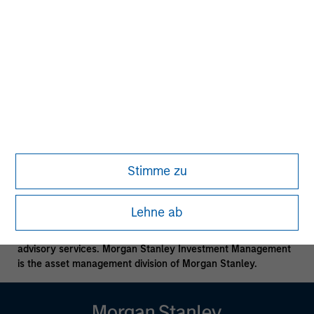
subject to the same regulatory requirements as mutual
funds, and are not required to provide periodic pricing or
valuation information to investors. The investment strategies
described in the preceding pages may not be suitable for
your specific circumstances; accordingly, you should
consult your own tax, legal or other advisors, at both the
outset of any transaction and on an ongoing basis, to
determine such suitability.
No investment should be made without proper consideration
of the risks and advice from your tax, accounting, legal or
other advisors as you deem appropriate.
Stimme zu
Morgan Stanley is a full-service securities firm engaged in a
wide range of financial services including, for example,
Lehne ab
securities trading and brokerage activities, investment
banking, research and analysis, financing and financial
advisory services. Morgan Stanley Investment Management
is the asset management division of Morgan Stanley.