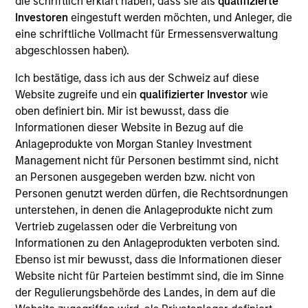
die schriftlich erklärt haben, dass sie als
qualifizierte
Managing Director
Investoren
eingestuft werden möchten, und Anleger, die
eine schriftliche Vollmacht für Ermessensverwaltung
abgeschlossen haben).
Ronnie Gul
Ich bestätige, dass ich aus der Schweiz auf diese
Managing Director
Website zugreife und ein
qualifizierter Investor
wie
oben definiert bin. Mir ist bewusst, dass die
Informationen dieser Website in Bezug auf die
Lynn Carr
Anlageprodukte von Morgan Stanley Investment
Managing Director
Management nicht für Personen bestimmt sind, nicht
an Personen ausgegeben werden bzw. nicht von
Personen genutzt werden dürfen, die Rechtsordnungen
unterstehen, in denen die Anlageprodukte nicht zum
Matthew Cohen
Vertrieb zugelassen oder die Verbreitung von
Managing Director
Informationen zu den Anlageprodukten verboten sind.
Ebenso ist mir bewusst, dass die Informationen dieser
Website nicht für Parteien bestimmt sind, die im Sinne
Steve Fried
der Regulierungsbehörde des Landes, in dem auf die
Managing Director