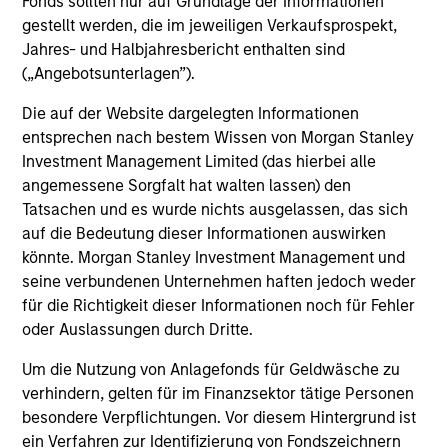
Fonds sollten nur auf Grundlage der Informationen
ARTICLE
gestellt werden, die im jeweiligen Verkaufsprospekt,
Jahres- und Halbjahresbericht enthalten sind
Private Real Estate Credit: A Flight to
(„Angebotsunterlagen”).
Quality in Today's Risk Environment
Die auf der Website dargelegten Informationen
Discover how higher energy costs, inflation
entsprechen nach bestem Wissen von Morgan Stanley
risk, and geopolitical volatility are reshaping
Investment Management Limited (das hierbei alle
real estate fundamentals—and where private
angemessene Sorgfalt hat walten lassen) den
real estate credit can find opportunity.
Tatsachen und es wurde nichts ausgelassen, das sich
auf die Bedeutung dieser Informationen auswirken
könnte. Morgan Stanley Investment Management und
seine verbundenen Unternehmen haften jedoch weder
12-MAY-2026
für die Richtigkeit dieser Informationen noch für Fehler
oder Auslassungen durch Dritte.
Um die Nutzung von Anlagefonds für Geldwäsche zu
verhindern, gelten für im Finanzsektor tätige Personen
besondere Verpflichtungen. Vor diesem Hintergrund ist
ein Verfahren zur Identifizierung von Fondszeichnern