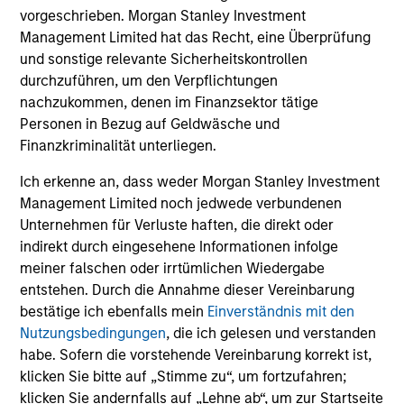
As of 9/30/2025. Team information may change from time to
vorgeschrieben. Morgan Stanley Investment
time.
Management Limited hat das Recht, eine Überprüfung
There is no guarantee that any of the investments listed
und sonstige relevante Sicherheitskontrollen
above resulted in positive performance (for realized holdings),
durchzuführen, um den Verpflichtungen
or will perform well in the future (for current holdings). The
nachzukommen, denen im Finanzsektor tätige
trademarks and service marks above are the property of their
Personen in Bezug auf Geldwäsche und
respective owners. The information on this website has not
Finanzkriminalität unterliegen.
been authorized, sponsored, or otherwise approved by such
owners.
Ich erkenne an, dass weder Morgan Stanley Investment
The information presented herein is solely for informational
Management Limited noch jedwede verbundenen
and educational purposes only.
It is intended for the benefit
Unternehmen für Verluste haften, die direkt oder
of third party issuers and those seeking information about
indirekt durch eingesehene Informationen infolge
alternatives investment strategies.
The information contained
meiner falschen oder irrtümlichen Wiedergabe
herein does not constitute and should not be construed as an
entstehen. Durch die Annahme dieser Vereinbarung
offering of advisory services or an offer to sell or a
bestätige ich ebenfalls mein
Einverständnis mit den
solicitation of an offer to buy any securities in any jurisdiction
Nutzungsbedingungen
, die ich gelesen und verstanden
in which such offer or solicitation, purchase or sale would be
unlawful under the securities, insurance or other laws of
habe. Sofern die vorstehende Vereinbarung korrekt ist,
such jurisdiction.
klicken Sie bitte auf „Stimme zu“, um fortzufahren;
klicken Sie andernfalls auf „Lehne ab“, um zur Startseite