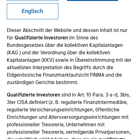
Mesa West Capital
is a real estate private credit
Englisch
platform with one of the longest track records in the
industry. With offices in Los Angeles, New York,
Dieser Abschnitt der Website und dessen Inhalt ist nur
Chicago, San Francisco, and Houston, Mesa West has
für
Qualifizierte Investoren
im Sinne des
been one of the leading providers of commercial real
Bundesgesetzes über die kollektiven Kapitalanlagen
estate debt since its founding in 2004. Mesa West
(KAG ) und der Verordnung über die kollektiven
originates commercial real estate loans secured by
Kapitalanlagen (KKV) sowie in Übereinstimmung mit der
institutional quality properties throughout the United
aktuellsten Interpretation des Begriffs durch die
States. Since inception, the firm has sourced and
Eidgenössische Finanzmarktaufsicht FINMA und die
closed more than 400 transactions totaling $27 billion.
zuständigen Gerichte bestimmt.
Find out more at at
mesawestcapital.com
.
Qualifizierte Investoren
sind in Art. 10 Para. 3 a-d, 3bis,
3ter CISA definiert (z. B. regulierte Finanzintermediäre,
Meet the Team
regulierte Versicherungseinrichtungen, öffentliche
Einrichtungen und Altersversorgungseinrichtungen mit
professioneller Tresorerie, Unternehmen mit
professioneller Tresorerie, vermögende Privatpersonen,
Raphael Fishbach