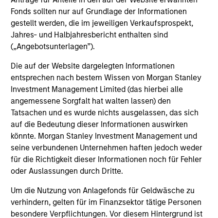
Fonds sollten nur auf Grundlage der Informationen
Senior Loan
gestellt werden, die im jeweiligen Verkaufsprospekt,
PBSA - Spain
Jahres- und Halbjahresbericht enthalten sind
(„Angebotsunterlagen”).
Die auf der Website dargelegten Informationen
entsprechen nach bestem Wissen von Morgan Stanley
Senior Loan
Investment Management Limited (das hierbei alle
Hotels - UK
angemessene Sorgfalt hat walten lassen) den
Tatsachen und es wurde nichts ausgelassen, das sich
auf die Bedeutung dieser Informationen auswirken
könnte. Morgan Stanley Investment Management und
Senior Loan
seine verbundenen Unternehmen haften jedoch weder
Logistics & Industrials - Germany
and Netherlands
für die Richtigkeit dieser Informationen noch für Fehler
oder Auslassungen durch Dritte.
Um die Nutzung von Anlagefonds für Geldwäsche zu
verhindern, gelten für im Finanzsektor tätige Personen
Senior Loan
besondere Verpflichtungen. Vor diesem Hintergrund ist
Data Center - Nordics