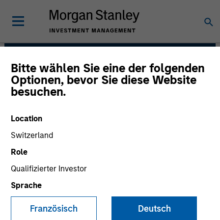
Bitte wählen Sie eine der folgenden
European Real Assets
Optionen, bevor Sie diese Website
besuchen.
Private Credit Team
Location
Switzerland
Role
Qualifizierter Investor
Sprache
Strategies
Französisch
Deutsch