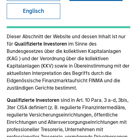
The European real assets private credit platform is part
Englisch
of Morgan Stanley Investment Management’s Real
Assets capabilities, which manages $56Bn of client
assets across real estate and infrastructure equity and
Dieser Abschnitt der Website und dessen Inhalt ist nur
credit strategies. Established in 2017, the European real
für
Qualifizierte Investoren
im Sinne des
assets private credit strategy invests primarily in
Bundesgesetzes über die kollektiven Kapitalanlagen
senior loans ultimately backed by European real estate
(KAG ) und der Verordnung über die kollektiven
assets, and the Investment Team manages over
Kapitalanlagen (KKV) sowie in Übereinstimmung mit der
€2.5Bn of committed capital across Investment Grade
aktuellsten Interpretation des Begriffs durch die
and Value-Add strategies.
Eidgenössische Finanzmarktaufsicht FINMA und die
zuständigen Gerichte bestimmt.
Meet the Team
Qualifizierte Investoren
sind in Art. 10 Para. 3 a-d, 3bis,
3ter CISA definiert (z. B. regulierte Finanzintermediäre,
regulierte Versicherungseinrichtungen, öffentliche
Einrichtungen und Altersversorgungseinrichtungen mit
Claus Vinge Skrumsager
professioneller Tresorerie, Unternehmen mit
Managing Director
professioneller Tresorerie, vermögende Privatpersonen,