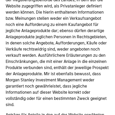
Portfolio
Website zugegriffen wird, als Privatanleger definiert
werden können. Die hierin enthaltenen Informationen
bzw. Meinungen stellen weder ein Verkaufsangebot
noch eine Aufforderung zu einem Kaufangebot für
jegliche Anlageprodukte dar; ebenso dürfen derartige
Senior Loan
Anlageprodukte jeglichen Personen in Rechtsgebieten,
Multifamily - UK
in denen solche Angebote, Aufforderungen, Käufe oder
Verkäufe rechtswidrig sind, weder angeboten noch
verkauft werden. Ausführlichere Erläuterungen zu den
Einschränkungen, die mit einer Anlage in die einzelnen
Senior Loan
Produkte verbunden sind, enthält der jeweilige Prospekt
Multifamily - Ireland
der Anlageprodukte. Mir ist ebenfalls bewusst, dass
Morgan Stanley Investment Management weder
garantiert noch gewährleistet, dass jegliche
Informationen auf dieser Website korrekt oder
Senior Loan
vollständig oder für einen bestimmten Zweck geeignet
Logistics & Industrials - France
sind.
Anträge für Anteile in den auf der Website erwähnten