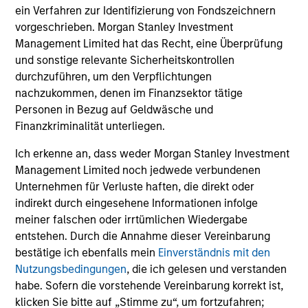
ein Verfahren zur Identifizierung von Fondszeichnern
vorgeschrieben. Morgan Stanley Investment
Management Limited hat das Recht, eine Überprüfung
und sonstige relevante Sicherheitskontrollen
Senior Loan
durchzuführen, um den Verpflichtungen
Office - Nordics
nachzukommen, denen im Finanzsektor tätige
Personen in Bezug auf Geldwäsche und
Finanzkriminalität unterliegen.
As of 9/30/2025. Team information may change from time to
Ich erkenne an, dass weder Morgan Stanley Investment
time.
Management Limited noch jedwede verbundenen
There is no guarantee that any of the investments listed
Unternehmen für Verluste haften, die direkt oder
above resulted in positive performance (for realized holdings),
indirekt durch eingesehene Informationen infolge
or will perform well in the future (for current holdings). The
meiner falschen oder irrtümlichen Wiedergabe
trademarks and service marks above are the property of their
entstehen. Durch die Annahme dieser Vereinbarung
respective owners. The information on this website has not
been authorized, sponsored, or otherwise approved by such
bestätige ich ebenfalls mein
Einverständnis mit den
owners.
Nutzungsbedingungen
, die ich gelesen und verstanden
habe. Sofern die vorstehende Vereinbarung korrekt ist,
The information presented herein is solely for informational
klicken Sie bitte auf „Stimme zu“, um fortzufahren;
and educational purposes only.
It is intended for the benefit