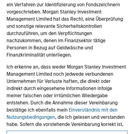
ein Verfahren zur Identifizierung von Fondszeichnern
purposes only. The information contained herein does
not constitute and should not be construed as an
vorgeschrieben. Morgan Stanley Investment
offering of advisory services or an offer to sell or a
Management Limited hat das Recht, eine Überprüfung
solicitation of an offer to buy any securities in any
und sonstige relevante Sicherheitskontrollen
jurisdiction in which such offer or solicitation,
durchzuführen, um den Verpflichtungen
purchase or sale would be unlawful under the
securities, insurance or other laws of such jurisdiction.
nachzukommen, denen im Finanzsektor tätige
Personen in Bezug auf Geldwäsche und
All investing involves risks, including a loss of principal.
Finanzkriminalität unterliegen.
Please refer to the strategy detail page for important
Ich erkenne an, dass weder Morgan Stanley Investment
information on the strategy, including additional risk
considerations.
Management Limited noch jedwede verbundenen
Unternehmen für Verluste haften, die direkt oder
indirekt durch eingesehene Informationen infolge
meiner falschen oder irrtümlichen Wiedergabe
entstehen. Durch die Annahme dieser Vereinbarung
bestätige ich ebenfalls mein
Einverständnis mit den
Nutzungsbedingungen
, die ich gelesen und verstanden
habe. Sofern die vorstehende Vereinbarung korrekt ist,
klicken Sie bitte auf „Stimme zu“, um fortzufahren;