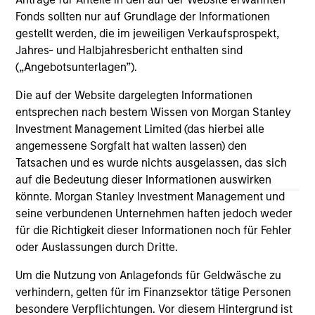
Fonds sollten nur auf Grundlage der Informationen
Scott Steel on Investment News:
gestellt werden, die im jeweiligen Verkaufsprospekt,
Inside Morgan Stanley Investment
Jahres- und Halbjahresbericht enthalten sind
Management’s advisor education
Scott Steel on Investment News: Inside Morgan
(„Angebotsunterlagen”).
platform
Stanley Investment Management’s advisor
Die auf der Website dargelegten Informationen
education platform.
entsprechen nach bestem Wissen von Morgan Stanley
Investment Management Limited (das hierbei alle
angemessene Sorgfalt hat walten lassen) den
Tatsachen und es wurde nichts ausgelassen, das sich
auf die Bedeutung dieser Informationen auswirken
16-SEP-2025
könnte. Morgan Stanley Investment Management und
seine verbundenen Unternehmen haften jedoch weder
für die Richtigkeit dieser Informationen noch für Fehler
oder Auslassungen durch Dritte.
Um die Nutzung von Anlagefonds für Geldwäsche zu
May not represent all Team Members.
verhindern, gelten für im Finanzsektor tätige Personen
besondere Verpflichtungen. Vor diesem Hintergrund ist
The information on this page is for informational