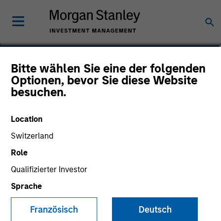
Scott Steel
Bitte wählen Sie eine der folgenden
Optionen, bevor Sie diese Website
Head of Product and Corporate
besuchen.
Development
Location
Switzerland
Role
Qualifizierter Investor
Sprache
Französisch
Deutsch