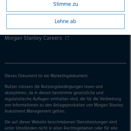
Stimme zu
klicken Sie andernfalls auf „Lehne ab“, um zur Startseite
zurückzukehren.
Lehne ab
Morgan Stanley
Morgan Stanley Careers
Dieses Dokument ist ein Marketingdokument.
Nutzer müssen die Nutzungsbedingungen lesen und
akzeptieren, da in diesen bestimmte gesetzliche und
regulatorische Auflagen enthalten sind, die für die Verbreitung
von Informationen zu den Anlageprodukten von Morgan Stanley
Investment Management gelten.
Die auf dieser Website beschriebenen Dienstleistungen sind
unter Umständen nicht in allen Rechtsgebieten oder für alle