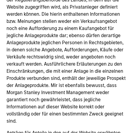
He is a member of the Villanova School of Business
Website zugegriffen wird, als Privatanleger definiert
Dean’s Advisory Council and a member of the
werden können. Die hierin enthaltenen Informationen
Augustinian Province of St. Thomas of Villanova
bzw. Meinungen stellen weder ein Verkaufsangebot
Investment Committee.
noch eine Aufforderung zu einem Kaufangebot für
jegliche Anlageprodukte dar; ebenso dürfen derartige
Anlageprodukte jeglichen Personen in Rechtsgebieten,
in denen solche Angebote, Aufforderungen, Käufe oder
Team Insights
Verkäufe rechtswidrig sind, weder angeboten noch
verkauft werden. Ausführlichere Erläuterungen zu den
Einschränkungen, die mit einer Anlage in die einzelnen
Produkte verbunden sind, enthält der jeweilige Prospekt
der Anlageprodukte. Mir ist ebenfalls bewusst, dass
Morgan Stanley Investment Management weder
garantiert noch gewährleistet, dass jegliche
Informationen auf dieser Website korrekt oder
vollständig oder für einen bestimmten Zweck geeignet
sind.
PRESS RELEASE
Anträge für Anteile in den auf der Website erwähnten