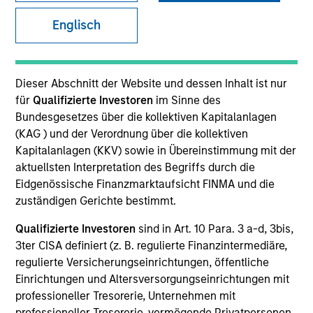
Englisch
Dieser Abschnitt der Website und dessen Inhalt ist nur
für
Qualifizierte Investoren
im Sinne des
Bundesgesetzes über die kollektiven Kapitalanlagen
(KAG ) und der Verordnung über die kollektiven
Kapitalanlagen (KKV) sowie in Übereinstimmung mit der
aktuellsten Interpretation des Begriffs durch die
Eidgenössische Finanzmarktaufsicht FINMA und die
YEARS OF INDUSTRY EXPERIENCE
22
Years
zuständigen Gerichte bestimmt.
Qualifizierte Investoren
sind in Art. 10 Para. 3 a-d, 3bis,
3ter CISA definiert (z. B. regulierte Finanzintermediäre,
regulierte Versicherungseinrichtungen, öffentliche
Scott Steel is Global Head of Product and Corporate
Einrichtungen und Altersversorgungseinrichtungen mit
Development, leading the Product Development,
professioneller Tresorerie, Unternehmen mit
Capital Markets, Integrated Firm, Strategy and
professioneller Tresorerie, vermögende Privatpersonen,