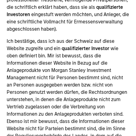
Marketing teams, and a member of the Morgan
die schriftlich erklärt haben, dass sie als
qualifizierte
Stanley Investment Management Operating
Investoren
eingestuft werden möchten, und Anleger, die
Committee. He joined Morgan Stanley Investment
eine schriftliche Vollmacht für Ermessensverwaltung
Management in 2024 after spending a decade as
abgeschlossen haben).
the Chief Operating Officer of Morgan Stanley’s
Wealth Management Investment Solutions
Ich bestätige, dass ich aus der Schweiz auf diese
organization, which included the development,
Website zugreife und ein
qualifizierter Investor
wie
sourcing, onboarding, distribution, and servicing of
oben definiert bin. Mir ist bewusst, dass die
all investment products and solutions across Wealth
Informationen dieser Website in Bezug auf die
Management.
Anlageprodukte von Morgan Stanley Investment
Management nicht für Personen bestimmt sind, nicht
Prior to joining Morgan Stanley, Scott worked at
an Personen ausgegeben werden bzw. nicht von
Merrill Lynch where he was an Investment Banker
Personen genutzt werden dürfen, die Rechtsordnungen
in the Financial Institutions Group as well as the
unterstehen, in denen die Anlageprodukte nicht zum
head of several business strategy teams in
Vertrieb zugelassen oder die Verbreitung von
Investment Banking and Wealth Management. He
Informationen zu den Anlageprodukten verboten sind.
has over 20 years of financial services experience.
Ebenso ist mir bewusst, dass die Informationen dieser
Website nicht für Parteien bestimmt sind, die im Sinne
Scott has a BS in Finance from Villanova University.
der Regulierungsbehörde des Landes, in dem auf die