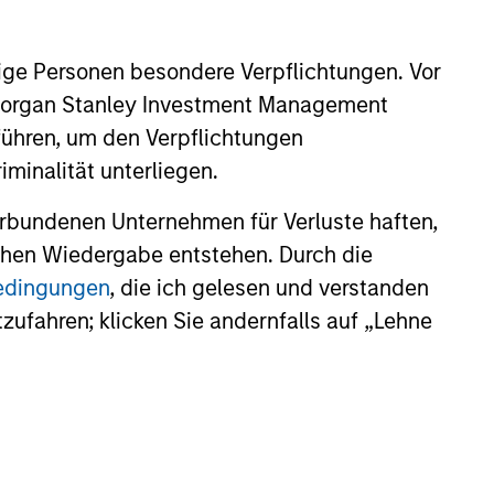
ige Personen besondere Verpflichtungen. Vor
25
. Morgan Stanley Investment Management
führen, um den Verpflichtungen
minalität unterliegen.
rbundenen Unternehmen für Verluste haften,
lichen Wiedergabe entstehen. Durch die
onstitute and should not be construed as an
bedingungen
, die ich gelesen und verstanden
ction in which such offer or solicitation,
tzufahren; klicken Sie andernfalls auf „Lehne
nsiderations.