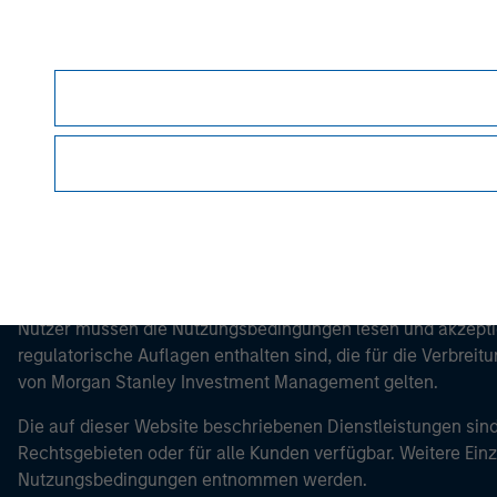
Morgan Stan
Morgan Stan
Dieses Dokument ist ein Marketingdokument.
Nutzer müssen die Nutzungsbedingungen lesen und akzeptie
regulatorische Auflagen enthalten sind, die für die Verbrei
von Morgan Stanley Investment Management gelten.
Die auf dieser Website beschriebenen Dienstleistungen sind
Rechtsgebieten oder für alle Kunden verfügbar. Weitere Ein
Nutzungsbedingungen entnommen werden.