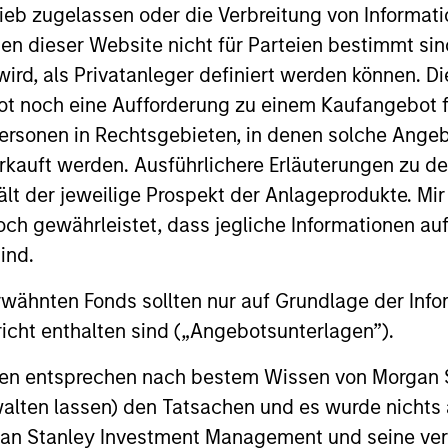
ieb zugelassen oder die Verbreitung von Informat
nen dieser Website nicht für Parteien bestimmt si
ird, als Privatanleger definiert werden können. Di
t noch eine Aufforderung zu einem Kaufangebot f
ersonen in Rechtsgebieten, in denen solche Angeb
kauft werden. Ausführlichere Erläuterungen zu de
ält der jeweilige Prospekt der Anlageprodukte. Mir
 gewährleistet, dass jegliche Informationen auf 
ALTS IN FOCUS
ALTS IN FO
ind.
Private Equity 2026 Midyear
Private
rwähnten Fonds sollten nur auf Grundlage der Info
Outlook
icht enthalten sind („Angebotsunterlagen”).
We believe 
more years 
The foundation for a multi-year recovery
onen entsprechen nach bestem Wissen von Morgan
exits and di
is now in place. The next phase depends
Learn why i
walten lassen) den Tatsachen und es wurde nichts
less on direction than on breadth.
outlook.
rgan Stanley Investment Management und seine v