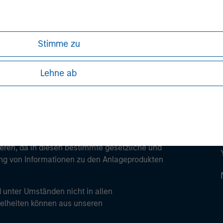
ley
ley Careers
Stimme zu
Lehne ab
ren, da in diesen bestimmte gesetzliche und
tung von Informationen zu den Anlageprodukten
 unter Umständen nicht in allen
zelheiten können aus unseren