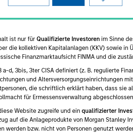
TEAM
Morgan Stanley
Energy Partners
lt ist nur für
Qualifizierte Investoren
im Sinne de
er die kollektiven Kapitalanlagen (KKV) sowie in 
nössische Finanzmarktaufsicht FINMA und die zust
f Morgan Stanley and is based in Houston. Mr. Griffin j
 3 a-d, 3bis, 3ter CISA definiert (z. B. regulierte Fi
e school. From 2013 to 2015, Mr. Griffin was an Associ
richtungen und Altersversorgungseinrichtungen mit
the Mergers & Acquisitions group of Bank of America Mer
personen, die schriftlich erklärt haben, dass sie a
rgy Services, Mission Creek Resources and SolMicroGrid
e Vollmacht für Ermessensverwaltung abgeschlossen
Economics, magna cum laude, from Harvard College and 
 where he was a Palmer Scholar.
diese Website zugreife und ein
qualifizierter Inves
ezug auf die Anlageprodukte von Morgan Stanley 
n werden bzw. nicht von Personen genutzt werden