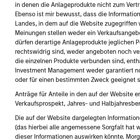
in denen die Anlageprodukte nicht zum Vertr
Ebenso ist mir bewusst, dass die Informatio
Landes, in dem auf die Website zugegriffen w
Meinungen stellen weder ein Verkaufsangebo
dürfen derartige Anlageprodukte jeglichen P
rechtswidrig sind, weder angeboten noch ver
die einzelnen Produkte verbunden sind, enth
Investment Management weder garantiert noch
PRESS RELEASE
oder für einen bestimmten Zweck geeignet s
Morgan Stanley Energy
Anträge für Anteile in den auf der Website e
Partners Announces
Verkaufsprospekt, Jahres- und Halbjahresber
Strategic Partnership with
Investment funds managed by Morgan
Die auf der Website dargelegten Informati
SolMicroGrid
Stanley Energy Partners (MSEP), part of
(das hierbei alle angemessene Sorgfalt hat 
Morgan Stanley Investment Management,
announced today that they have
dieser Informationen auswirken könnte. Mo