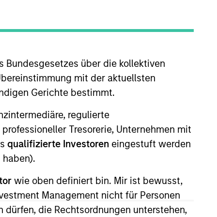
s Bundesgesetzes über die kollektiven
Übereinstimmung mit der aktuellsten
ändigen Gerichte bestimmt.
oined Morgan Stanley Energy
nanzintermediäre, regulierte
ate at Lindsay Goldberg and, from
 professioneller Tresorerie, Unternehmen mit
rill Lynch. He currently serves
ls
qualifizierte Investoren
eingestuft werden
, all current MSEP portfolio
 haben).
an M.B.A. from the Wharton
tor
wie oben definiert bin. Mir ist bewusst,
Investment Management nicht für Personen
 dürfen, die Rechtsordnungen unterstehen,