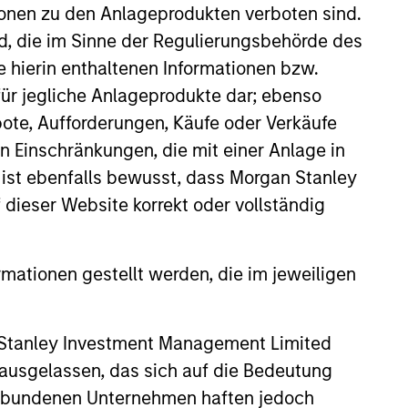
ionen zu den Anlageprodukten verboten sind.
nd, die im Sinne der Regulierungsbehörde des
e hierin enthaltenen Informationen bzw.
ür jegliche Anlageprodukte dar; ebenso
ote, Aufforderungen, Käufe oder Verkäufe
n Einschränkungen, die mit einer Anlage in
 ist ebenfalls bewusst, dass Morgan Stanley
dieser Website korrekt oder vollständig
CUS
 Equity 2026 Outlook
rmationen gestellt werden, die im jeweiligen
the present cycle has several
to run, leading to healthier
 Stanley Investment Management Limited
stributions to PE investors.
n our 2026 Private Equity
 ausgelassen, das sich auf die Bedeutung
erbundenen Unternehmen haften jedoch