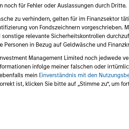
en noch für Fehler oder Auslassungen durch Dritte.
che zu verhindern, gelten für im Finanzsektor tät
16-JUL-2026
16-DEC-20
dentifizierung von Fondszeichnern vorgeschrieben
 sonstige relevante Sicherheitskontrollen durchzu
 Personen in Bezug auf Geldwäsche und Finanzkri
 Investment Management Limited noch jedwede ve
Informationen infolge meiner falschen oder irrtüm
nal purposes only. The information contained herein does not c
 ebenfalls mein
Einverständnis mit den Nutzungs
or a solicitation of an offer to buy any securities in any jurisdi
curities, insurance or other laws of such jurisdiction.
rekt ist, klicken Sie bitte auf „Stimme zu“, um for
principal.
ortant information on the strategy, including additional risk co