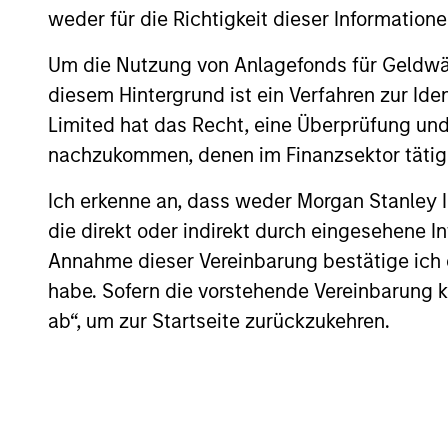
completed an investment in Alpharetta,
weder für die Richtigkeit dieser Information
Georgia-based SolMicroGrid. This
strategic partnership will support the
Um die Nutzung von Anlagefonds für Geldwäs
07-JAN-2021
growth of SolMicroGrid’s business, which
diesem Hintergrund ist ein Verfahren zur I
offers innovative microgrid solutions
Limited hat das Recht, eine Überprüfung und
through an Energy-as-a-Service (EaaS)
nachzukommen, denen im Finanzsektor tätige
business model.
Ich erkenne an, dass weder Morgan Stanley
May not represent all Team Members.
die direkt oder indirekt durch eingesehene 
The information on this page is for informatio
Annahme dieser Vereinbarung bestätige ich
offering of advisory services or an offer to sell 
purchase or sale would be unlawful under the se
habe. Sofern die vorstehende Vereinbarung kor
All investing involves risks, including a loss of 
ab“, um zur Startseite zurückzukehren.
Please refer to the strategy detail page for imp