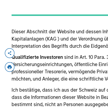
YEARS OF INDUSTRY EXPERIENCE
15
Years
Dieser Abschnitt der Website und dessen Inha
Kapitalanlagen (KAG ) und der Verordnung üb
Interpretation des Begriffs durch die Eidge
Andrew Griffin is an Executive Director o
Qualifizierte Investoren
sind in Art. 10 Para.
Partners in 2017 after completing graduat
Versicherungseinrichtungen, öffentliche Ein
2011 to 2013, he worked as an Analyst in 
professioneller Tresorerie, vermögende Privat
on the Board of Directors of Catalyst Ene
möchten, und Anleger, die eine schriftlich
companies. Mr. Griffin holds an A.B. in 
School of the University of Pennsylvania
Ich bestätige, dass ich aus der Schweiz auf 
dass die Informationen dieser Website in B
Team Insights
bestimmt sind, nicht an Personen ausgegebe