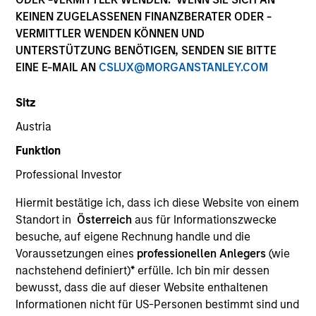
KEINEN ZUGELASSENEN FINANZBERATER ODER -
VERMITTLER WENDEN KÖNNEN UND
UNTERSTÜTZUNG BENÖTIGEN, SENDEN SIE BITTE
Quick Facts
EINE E-MAIL AN
CSLUX@MORGANSTANLEY.COM
Benchmark
Sitz
Russell 1000 Growth Index
Austria
Funktion
Related Product
Professional Investor
Pooled Vehicle
Hiermit bestätige ich, dass ich diese Website von einem
Standort in
Österreich
aus für Informationszwecke
Insights
besuche, auf eigene Rechnung handle und die
Voraussetzungen eines
professionellen Anlegers
(wie
nachstehend definiert)
*
erfülle. Ich bin mir dessen
bewusst, dass die auf dieser Website enthaltenen
Overview
Informationen nicht für US-Personen bestimmt sind und