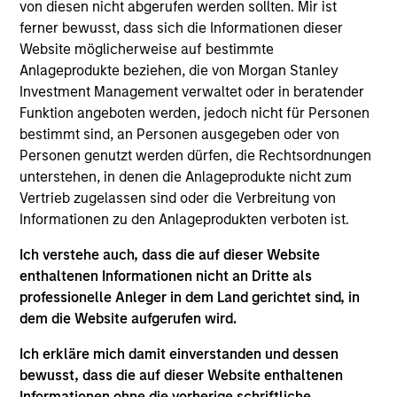
von diesen nicht abgerufen werden sollten. Mir ist
Morgan Stanley Growth
seeks long-term capital
ferner bewusst, dass sich die Informationen dieser
appreciation by investing in high-quality established and
Website möglicherweise auf bestimmte
emerging companies with capitalizations within the
Anlageprodukte beziehen, die von Morgan Stanley
range of companies included in the Russell 1000 Growth
Investment Management verwaltet oder in beratender
Index. To help achieve its objective, the investment team
Funktion angeboten werden, jedoch nicht für Personen
seeks companies with sustainable competitive
bestimmt sind, an Personen ausgegeben oder von
advantages, strong free cash flow yields and favorable
Personen genutzt werden dürfen, die Rechtsordnungen
return on invested capital trends. The team focuses on
unterstehen, in denen die Anlageprodukte nicht zum
long-term growth rather than short-term events, with
Vertrieb zugelassen sind oder die Verbreitung von
their stock selection informed by rigorous fundamental
Informationen zu den Anlageprodukten verboten ist.
analysis.
Ich verstehe auch, dass die auf dieser Website
enthaltenen Informationen nicht an Dritte als
professionelle Anleger in dem Land gerichtet sind, in
dem die Website aufgerufen wird.
Ich erkläre mich damit einverstanden und dessen
bewusst, dass die auf dieser Website enthaltenen
Informationen ohne die vorherige schriftliche