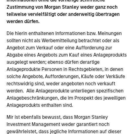
Differentiators
Zustimmung von Morgan Stanley weder ganz noch
teilweise vervielfältigt oder anderweitig übertragen
1
werden dürfen.
Die hierin enthaltenen Informationen bzw. Meinungen
sollten nicht als Werbemitteilung betrachtet oder als
Aligned with Clients
Angebot zum Verkauf oder eine Aufforderung zur
Counterpoint Global’s long-term incentive compensation
Abgabe eines Angebots zum Kauf eines Anlageprodukts
program requires investors to allocate a significant
ausgelegt werden; ebenso dürfen derartige
portion of deferred compensation into the portfolios they
Anlageprodukte Personen in Rechtsgebieten, in denen
manage.
solche Angebote, Aufforderungen, Käufe oder Verkäufe
2
rechtswidrig sind, weder angeboten noch verkauft
werden. Alle Anlageprodukte unterliegen spezifischen
Anlagebeschränkungen, die im Prospekt des jeweiligen
Anlageprodukts enthalten sind.
CROSS-DISCIPLINARY THINKING AND
RESEARCH INTO EMERGING THEMES
Mir ist ebenfalls bewusst, dass Morgan Stanley
Their generalist approach and disruptive change research
Investment Management weder garantiert noch
are unique in an industry that leans toward specialization.
gewährleistet, dass jegliche Informationen auf dieser