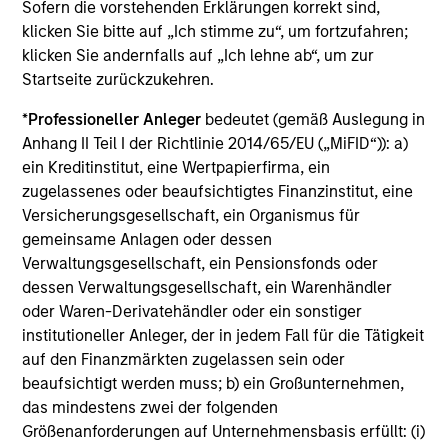
Sofern die vorstehenden Erklärungen korrekt sind,
klicken Sie bitte auf „Ich stimme zu“, um fortzufahren;
klicken Sie andernfalls auf „Ich lehne ab“, um zur
Investment Approach
Startseite zurückzukehren.
*
Professioneller Anleger
bedeutet (gemäß Auslegung in
Anhang II Teil I der Richtlinie 2014/65/EU („MiFID“)): a)
Counterpoint Global believes that it may achieve value-
ein Kreditinstitut, eine Wertpapierfirma, ein
added investment results more consistently through
zugelassenes oder beaufsichtigtes Finanzinstitut, eine
bottom-up analysis and qualitative judgment rather than
Versicherungsgesellschaft, ein Organismus für
through top-down forecasting. Additionally, the team
gemeinsame Anlagen oder dessen
holds that optimal stock selection is primarily a function
Verwaltungsgesellschaft, ein Pensionsfonds oder
of making long-term investments in companies with:
dessen Verwaltungsgesellschaft, ein Warenhändler
inherent sustainable competitive advantages (such as a
oder Waren-Derivatehändler oder ein sonstiger
patent portfolio, a network or community effect, etc.);
institutioneller Anleger, der in jedem Fall für die Tätigkeit
brand-name recognition; the ability to redeploy capital at
auf den Finanzmärkten zugelassen sein oder
high rates of return; and strong free-cash-flow yield three
beaufsichtigt werden muss; b) ein Großunternehmen,
to five years in the future. These characteristics, in the
das mindestens zwei der folgenden
team’s view, provide the potential for consistent long-
Größenanforderungen auf Unternehmensbasis erfüllt: (i)
term growth and competitive returns.