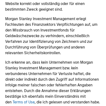
They promote cross-disciplinary thinking where investors
Website korrekt oder vollständig oder für einen
follow areas with distinctly different business models.
bestimmten Zweck geeignet sind.
3
Morgan Stanley Investment Management erlegt
Fachleuten des Finanzsektors Verpflichtungen auf, um
den Missbrauch von Investmentfonds für
Geldwäschezwecke zu verhindern, einschließlich
CULTURE
Verfahren zur Identifizierung von Zeichnern und zur
Counterpoint Global has a distinctive culture that
Durchführung von Überprüfungen und anderen
encourages innovation, evolution and continued learning.
relevanten Sicherheitskontrollen.
4
Ich erkenne an, dass kein Unternehmen von Morgan
Stanley Investment Management bzw. kein
verbundenes Unternehmen für Verluste haftet, die
direkt oder indirekt durch den Zugriff auf Informationen
EXPERIENCED AND STABLE TEAM
infolge meiner falschen oder fehlerhaften Angaben
The team has been managing money since 1998. They
entstehen. Durch die Annahme dieser Erklärungen
have a long-term investment horizon that promotes
bestätige ich ebenfalls mein Einverständnis mit
perspective and insight.
den
Terms of Use
, die ich gelesen und verstanden habe.