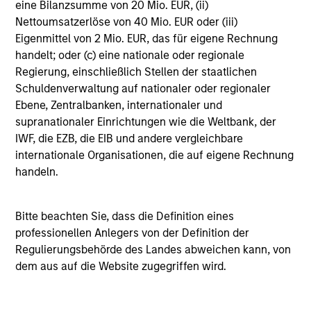
eine Bilanzsumme von 20 Mio. EUR, (ii)
The team believes that the development of insights is
Nettoumsatzerlöse von 40 Mio. EUR oder (iii)
valuable to the investment process, and guiding
Eigenmittel von 2 Mio. EUR, das für eigene Rechnung
principles combined with intellectual and process
handelt; oder (c) eine nationale oder regionale
flexibility are critical to strong decision-making in pursuit
Regierung, einschließlich Stellen der staatlichen
of attractive investments.
Schuldenverwaltung auf nationaler oder regionaler
Ebene, Zentralbanken, internationaler und
supranationaler Einrichtungen wie die Weltbank, der
IWF, die EZB, die EIB und andere vergleichbare
internationale Organisationen, die auf eigene Rechnung
handeln.
Investment Process
Bitte beachten Sie, dass die Definition eines
professionellen Anlegers von der Definition der
Regulierungsbehörde des Landes abweichen kann, von
dem aus auf die Website zugegriffen wird.