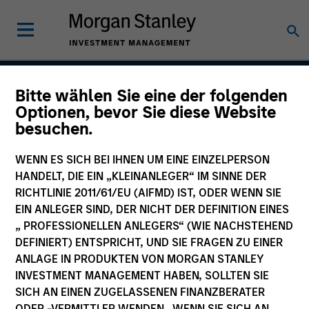
Bitte wählen Sie eine der folgenden
Growth
Optionen, bevor Sie diese Website
besuchen.
WENN ES SICH BEI IHNEN UM EINE EINZELPERSON
Team Inception
HANDELT, DIE EIN „KLEINANLEGER“ IM SINNE DER
August 2004
RICHTLINIE 2011/61/EU (AIFMD) IST, ODER WENN SIE
EIN ANLEGER SIND, DER NICHT DER DEFINITION EINES
„ PROFESSIONELLEN ANLEGERS“ (WIE NACHSTEHEND
DEFINIERT) ENTSPRICHT, UND SIE FRAGEN ZU EINER
Asset Class
ANLAGE IN PRODUKTEN VON MORGAN STANLEY
US Equity
INVESTMENT MANAGEMENT HABEN, SOLLTEN SIE
SICH AN EINEN ZUGELASSENEN FINANZBERATER
ODER -VERMITTLER WENDEN. WENN SIE SICH AN