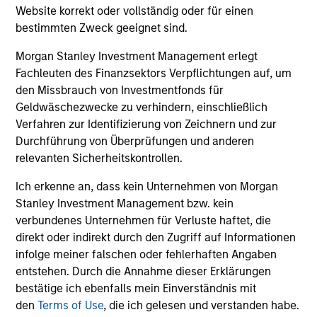
The team's proprietary models focus on three analyses:
Website korrekt oder vollständig oder für einen
prepayment, borrower credit/default and default
bestimmten Zweck geeignet sind.
recovery. These data-intensive models utilize loan-level
Morgan Stanley Investment Management erlegt
data such as up-to-date credit bureau records, and asset
Fachleuten des Finanzsektors Verpflichtungen auf, um
transaction information (by product type and to the zip
den Missbrauch von Investmentfonds für
code level) to assess information such as each
Geldwäschezwecke zu verhindern, einschließlich
borrower’s mark-to-market Loan to Value (LTV).
Verfahren zur Identifizierung von Zeichnern und zur
Prepayment models focus not only on interest rate
Durchführung von Überprüfungen und anderen
incentives, but also on borrower ability to refinance due
relevanten Sicherheitskontrollen.
to credit and eagerness to provide the necessary
documents and money.Credit models use updated FICO
Ich erkenne an, dass kein Unternehmen von Morgan
scores to gauge the potential for borrower defaults. The
Stanley Investment Management bzw. kein
recovery model focuses on asset values and potential
verbundenes Unternehmen für Verluste haftet, die
recovery costs.
direkt oder indirekt durch den Zugriff auf Informationen
3
infolge meiner falschen oder fehlerhaften Angaben
entstehen. Durch die Annahme dieser Erklärungen
bestätige ich ebenfalls mein Einverständnis mit
den
Terms of Use
, die ich gelesen und verstanden habe.