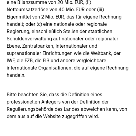
The team believes that successful investing in
eine Bilanzsumme von 20 Mio. EUR, (ii)
securitized debt requires a long-term perspective, a
Nettoumsatzerlöse von 40 Mio. EUR oder (iii)
disciplined investment process, and a commitment to
Eigenmittel von 2 Mio. EUR, das für eigene Rechnung
research. They believe superior long-term returns can be
handelt; oder (c) eine nationale oder regionale
achieved by combining strategic portfolio-structure
Regierung, einschließlich Stellen der staatlichen
decisions with sensible valuation methodologies for
Schuldenverwaltung auf nationaler oder regionaler
selecting specific investments. Careful analysis of
Ebene, Zentralbanken, internationaler und
mortgage market fundamentals must be grounded in
supranationaler Einrichtungen wie die Weltbank, der
price-valuation disciplines, and these analyses must be
IWF, die EZB, die EIB und andere vergleichbare
re-examined on an ongoing basis to ensure their
internationale Organisationen, die auf eigene Rechnung
continued value.
handeln.
Securitized product transactions are over the counter
(“OTC”) and span many different time zones and
Bitte beachten Sie, dass die Definition eines
geographic regions. With a new issue market and
professionellen Anlegers von der Definition der
scattered secondary market, the ability to effectively
Regulierungsbehörde des Landes abweichen kann, von
transact on an idea makes a substantial difference. As
dem aus auf die Website zugegriffen wird.
experienced and informed investors the team is better
equipped to assess both the historical and current