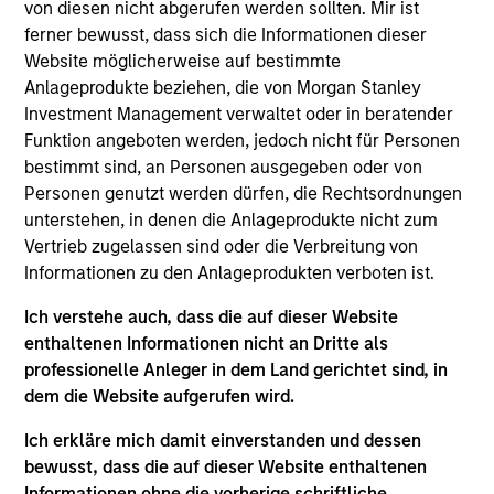
von diesen nicht abgerufen werden sollten. Mir ist
The
Global Securitized Strategy
is a differentiated,
ferner bewusst, dass sich die Informationen dieser
value-driven approach to investing in securitized debt.
Website möglicherweise auf bestimmte
The strategy seeks to provide an attractive rate of return
Anlageprodukte beziehen, die von Morgan Stanley
through investment in a portfolio of mortgages and
Investment Management verwaltet oder in beratender
securitized debt instruments issued by government
Funktion angeboten werden, jedoch nicht für Personen
agencies and private institutions. The strategy applies a
bestimmt sind, an Personen ausgegeben oder von
consistent, thematic, targeted bottom-up approach
Personen genutzt werden dürfen, die Rechtsordnungen
investment process that combines global macro
unterstehen, in denen die Anlageprodukte nicht zum
fundamental analysis, thorough research and analysis of
Vertrieb zugelassen sind oder die Verbreitung von
industry trends to create a diversified portfolio of
Informationen zu den Anlageprodukten verboten ist.
securitized instruments.
Ich verstehe auch, dass die auf dieser Website
enthaltenen Informationen nicht an Dritte als
professionelle Anleger in dem Land gerichtet sind, in
dem die Website aufgerufen wird.
Ich erkläre mich damit einverstanden und dessen
bewusst, dass die auf dieser Website enthaltenen
Informationen ohne die vorherige schriftliche