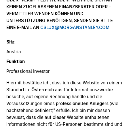
KEINEN ZUGELASSENEN FINANZBERATER ODER -
VERMITTLER WENDEN KÖNNEN UND
Quick Facts
UNTERSTÜTZUNG BENÖTIGEN, SENDEN SIE BITTE
Benchmark
EINE E-MAIL AN
CSLUX@MORGANSTANLEY.COM
Bloomberg U.S. Mortgage Backed Securities (MBS)
Sitz
Index
Austria
Funktion
Related Product
Professional Investor
Pooled Vehicle
Hiermit bestätige ich, dass ich diese Website von einem
Standort in
Österreich
aus für Informationszwecke
Insights
besuche, auf eigene Rechnung handle und die
Voraussetzungen eines
professionellen Anlegers
(wie
nachstehend definiert)
*
erfülle. Ich bin mir dessen
bewusst, dass die auf dieser Website enthaltenen
Overview
Informationen nicht für US-Personen bestimmt sind und