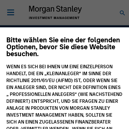
Bitte wählen Sie eine der folgenden
Global Securitized
Optionen, bevor Sie diese Website
besuchen.
Strategy
WENN ES SICH BEI IHNEN UM EINE EINZELPERSON
HANDELT, DIE EIN „KLEINANLEGER“ IM SINNE DER
RICHTLINIE 2011/61/EU (AIFMD) IST, ODER WENN SIE
Strategy Inception
December 2012
EIN ANLEGER SIND, DER NICHT DER DEFINITION EINES
„ PROFESSIONELLEN ANLEGERS“ (WIE NACHSTEHEND
DEFINIERT) ENTSPRICHT, UND SIE FRAGEN ZU EINER
ANLAGE IN PRODUKTEN VON MORGAN STANLEY
Asset Class
INVESTMENT MANAGEMENT HABEN, SOLLTEN SIE
Securitized
SICH AN EINEN ZUGELASSENEN FINANZBERATER
ODER -VERMITTLER WENDEN. WENN SIE SICH AN