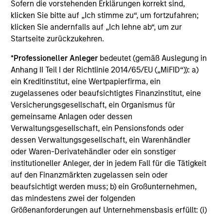
Exceptional Structural Knowledge
Sofern die vorstehenden Erklärungen korrekt sind,
The securitized products team’s deep knowledge of
klicken Sie bitte auf „Ich stimme zu“, um fortzufahren;
capital structures and their inherent strengths and
klicken Sie andernfalls auf „Ich lehne ab“, um zur
weaknesses is a significant competitive advantage in
Startseite zurückzukehren.
exploiting inefficiencies in the securitized products
*
Professioneller Anleger
bedeutet (gemäß Auslegung in
market. The team's ability to reverse-engineer deal cash
Anhang II Teil I der Richtlinie 2014/65/EU („MiFID“)): a)
flows allows them to fully understand structures.
ein Kreditinstitut, eine Wertpapierfirma, ein
Regardless of a deal’s structuring, its cash flows in total
zugelassenes oder beaufsichtigtes Finanzinstitut, eine
cannot be more than those of the underlying collateral
Versicherungsgesellschaft, ein Organismus für
(creation value). Utilizing this, the team can compare
gemeinsame Anlagen oder dessen
creation value of securities versus their market price and
Verwaltungsgesellschaft, ein Pensionsfonds oder
identify those that are fundamentally cheap.
dessen Verwaltungsgesellschaft, ein Warenhändler
oder Waren-Derivatehändler oder ein sonstiger
institutioneller Anleger, der in jedem Fall für die Tätigkeit
auf den Finanzmärkten zugelassen sein oder
Investment Approach
beaufsichtigt werden muss; b) ein Großunternehmen,
das mindestens zwei der folgenden
Größenanforderungen auf Unternehmensbasis erfüllt: (i)