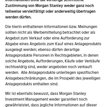
Differentiators
Zustimmung von Morgan Stanley weder ganz noch
teilweise vervielfältigt oder anderweitig übertragen
1
werden dürfen.
Die hierin enthaltenen Informationen bzw. Meinungen
sollten nicht als Werbemitteilung betrachtet oder als
The Experience of the Firm and breadth of
Angebot zum Verkauf oder eine Aufforderung zur
the team
Abgabe eines Angebots zum Kauf eines Anlageprodukts
The team's senior management team has an average of
ausgelegt werden; ebenso dürfen derartige
over 17 years of investment experience and have
Anlageprodukte Personen in Rechtsgebieten, in denen
invested through a number of credit and prepayment
solche Angebote, Aufforderungen, Käufe oder Verkäufe
cycles. They have established a structured approach to
rechtswidrig sind, weder angeboten noch verkauft
investing, which integrates research with portfolio
werden. Alle Anlageprodukte unterliegen spezifischen
management and trading.
Anlagebeschränkungen, die im Prospekt des jeweiligen
2
Anlageprodukts enthalten sind.
Mir ist ebenfalls bewusst, dass Morgan Stanley
Investment Management weder garantiert noch
Advanced Proprietary Analytics
gewährleistet, dass jegliche Informationen auf dieser