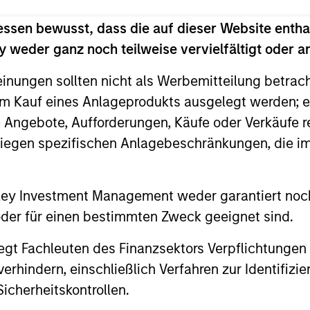
ntangible assets, high returns on operating capit
eks to generate income from a combination of divi
essen bewusst, dass die auf dieser Website entha
 weder ganz noch teilweise vervielfältigt oder 
einungen sollten nicht als Werbemitteilung betrac
m Kauf eines Anlageprodukts ausgelegt werden; e
e Angebote, Aufforderungen, Käufe oder Verkäufe 
liegen spezifischen Anlagebeschränkungen, die i
2
nley Investment Management weder garantiert noch
 oder für einen bestimmten Zweck geeignet sind.
gt Fachleuten des Finanzsektors Verpflichtungen
hindern, einschließlich Verfahren zur Identifizi
Quality Income with
Op
icherheitskontrollen.