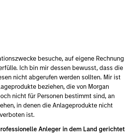
Strategy Inception
April 2016
Benchmark
MSCI World (Net) Index
ationszwecke besuche, auf eigene Rechnung
o Managers
Insights
rfülle. Ich bin mir dessen bewusst, dass die
sen nicht abgerufen werden sollten. Mir ist
nlageprodukte beziehen, die von Morgan
ch nicht für Personen bestimmt sind, an
hen, in denen die Anlageprodukte nicht
strategy which seeks to provide
verboten ist.
apital and relative downside
professionelle Anleger in dem Land gerichtet
 line with the Global Franchise