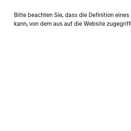
The team believes that a portfolio of
dominant, hard-to-replicate intangible 
Bitte beachten Sie, dass die Definition ein
this involves investing in companies t
kann, von dem aus auf die Website zugegriff
while offering a measure of downside 
compounders, which exhibit characteris
pricing power, low capital intensity a
inflationary and deflationary environm
The team believes that the strategy of
dividends but to the potential detrim
high-quality bias offers a more robust
out high dividends, the team focuses
dividends are more likely to be sustai
and are capital light; this means that 
quality income.