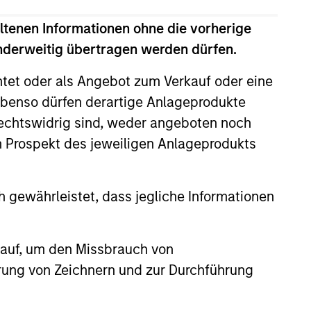
al employed (ROOCE) and strong free
dends from these high quality stocks
ltenen Informationen ohne die vorherige
anderweitig übertragen werden dürfen.
htet oder als Angebot zum Verkauf oder eine
benso dürfen derartige Anlageprodukte
rechtswidrig sind, weder angeboten noch
m Prospekt des jeweiligen Anlageprodukts
3
 gewährleistet, dass jegliche Informationen
 auf, um den Missbrauch von
erung von Zeichnern und zur Durchführung
timizing the Dividend