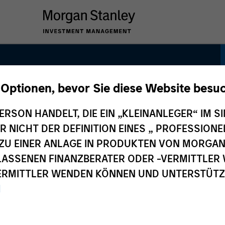
 Optionen, bevor Sie diese Website besu
Equity Income
ERSON HANDELT, DIE EIN „KLEINANLEGER“ IM SI
DER NICHT DER DEFINITION EINES „ PROFESSIO
EN ZU EINER ANLAGE IN PRODUKTEN VON MORG
ELASSENEN FINANZBERATER ODER -VERMITTLER 
RMITTLER WENDEN KÖNNEN UND UNTERSTÜTZUN
M