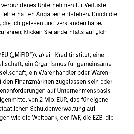
eld
 verbundenes Unternehmen für Verluste
conservative overwriting strategy is
er fehlerhaften Angaben entstehen. Durch die
ight forward and dynamic, allowing
, die ich gelesen und verstanden habe.
stors to retain maximum exposure to
ufahren; klicken Sie andernfalls auf „Ich
 conviction equity positions and not
er the cash drag typically associated
 („MiFID“)): a) ein Kreditinstitut, eine
 some option strategies.
sellschaft, ein Organismus für gemeinsame
ellschaft, ein Warenhändler oder Waren-
 auf den Finanzmärkten zugelassen sein oder
ößenanforderungen auf Unternehmensbasis
Eigenmittel von 2 Mio. EUR, das für eigene
r staatlichen Schuldenverwaltung auf
gen wie die Weltbank, der IWF, die EZB, die