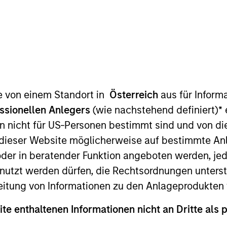
te von einem Standort in
Österreich
aus für Inform
t Approach
Investment Process
Portfoli
ssionellen Anlegers
(wie nachstehend definiert)
*
e
n nicht für US-Personen bestimmt sind und von die
n dieser Website möglicherweise auf bestimmte A
er in beratender Funktion angeboten werden, jedo
tzt werden dürfen, die Rechtsordnungen unterste
 Equity Income Strategy
is a concentrated equity 
eitung von Informationen zu den Anlageprodukten 
able income alongside long-term compounding of c
ite enthaltenen Informationen nicht an Dritte als 
am builds a portfolio of high-quality companies, in