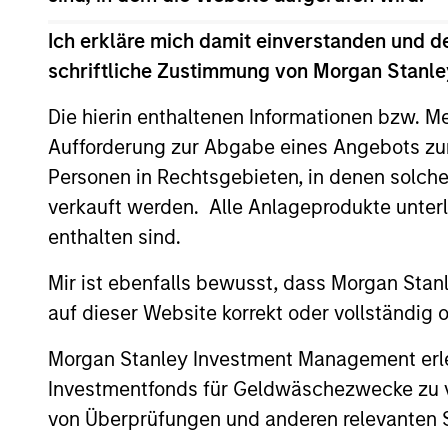
portfolio, characterised by dominant i
cash flow generation. The strategy se
Ich erkläre mich damit einverstanden und d
and index call option premiums.
schriftliche Zustimmung von Morgan Stanley
Die hierin enthaltenen Informationen bzw. M
Aufforderung zur Abgabe eines Angebots zu
Personen in Rechtsgebieten, in denen solch
verkauft werden. Alle Anlageprodukte unter
Differentiators
enthalten sind.
1
Mir ist ebenfalls bewusst, dass Morgan Sta
auf dieser Website korrekt oder vollständig
Morgan Stanley Investment Management erle
Investmentfonds für Geldwäschezwecke zu ver
An Attractive and
von Überprüfungen und anderen relevanten S