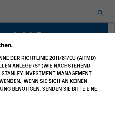
Quick Facts
Benchmark
chen.
MSCI World Net Index
NNE DER RICHTLINIE 2011/61/EU (AIFMD)
NELLEN ANLEGERS“ (WIE NACHSTEHEND
Related Product
AN STANLEY INVESTMENT MANAGEMENT
WENDEN. WENN SIE SICH AN KEINEN
Pooled Vehicle
G BENÖTIGEN, SENDEN SIE BITTE EINE
Capability
Active Fundamental Equity