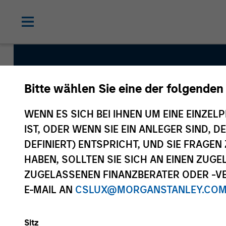
Bitte wählen Sie eine der folgenden
Global Franchise 
WENN ES SICH BEI IHNEN UM EINE EINZELP
Strategy
IST, ODER WENN SIE EIN ANLEGER SIND, 
DEFINIERT) ENTSPRICHT, UND SIE FRAG
HABEN, SOLLTEN SIE SICH AN EINEN ZUG
Strategy Inception
ZUGELASSENEN FINANZBERATER ODER -VE
April 2016
E-MAIL AN
CSLUX@MORGANSTANLEY.CO
Sitz
Asset Class