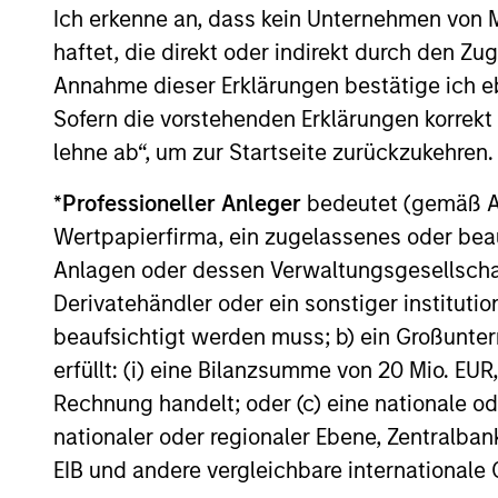
Conservative Extension
Ich erkenne an, dass kein Unternehmen von
of a Proven Strategy
haftet, die direkt oder indirekt durch den Z
Offers clients access to the establish
Annahme dieser Erklärungen bestätige ich e
Global Franchise investment process 
Sofern die vorstehenden Erklärungen korrekt s
strategy – with its 20 year track recor
lehne ab“, um zur Startseite zurückzukehren.
successful investing in high-quality
*
Professioneller Anleger
bedeutet (gemäß Ausl
companies – plus an enhanced incom
Wertpapierfirma, ein zugelassenes oder beau
profile.
Anlagen oder dessen Verwaltungsgesellschaf
Derivatehändler oder ein sonstiger institutio
beaufsichtigt werden muss; b) ein Großunt
Investment App
erfüllt: (i) eine Bilanzsumme von 20 Mio. EUR
Rechnung handelt; oder (c) eine nationale od
nationaler oder regionaler Ebene, Zentralban
EIB und andere vergleichbare internationale