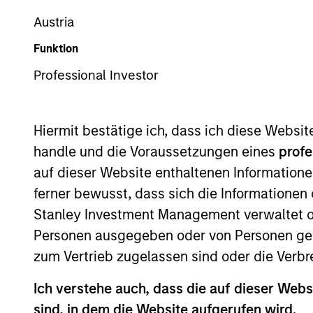
Global Equity
Austria
Funktion
Professional Investor
Hiermit bestätige ich, dass ich diese Websi
Overview
Investmen
handle und die Voraussetzungen eines
profe
auf dieser Website enthaltenen Informatione
ferner bewusst, dass sich die Informatione
Overview
Stanley Investment Management verwaltet od
Personen ausgegeben oder von Personen genu
The
Morgan Stanley Global Franchise
zum Vertrieb zugelassen sind oder die Verbr
investors with attractive and sustain
Ich verstehe auch, dass die auf dieser Webs
protection. The International Equity te
sind, in dem die Website aufgerufen wird.