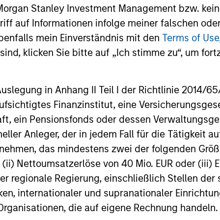
Capital Appreciation and
Yi
 Morgan Stanley Investment Management bzw. kein
Downside Protection
The 
ugriff auf Informationen infolge meiner falschen od
stra
ed
The high-quality bias in stock selection
benfalls mein Einverständnis mit den
Terms of Use
inve
and
means that companies are more likely to
ind, klicken Sie bitte auf „Ich stimme zu“, um fortz
high
d of
generate sustainable free cash flows
suff
which in turn means dividends are more
egung in Anhang II Teil I der Richtlinie 2014/65/EU
with
e
likely to be robust.
fsichtigtes Finanzinstitut, eine Versicherungsge
t, ein Pensionsfonds oder dessen Verwaltungsges
neller Anleger, der in jedem Fall für die Tätigkeit
ernehmen, das mindestens zwei der folgenden Gr
roach
, (ii) Nettoumsatzerlöse von 40 Mio. EUR oder (iii) 
er regionale Regierung, einschließlich Stellen de
ken, internationaler und supranationaler Einrichtun
 Organisationen, die auf eigene Rechnung handeln.